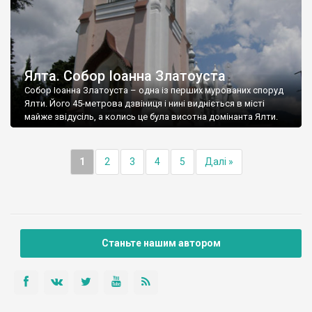
Ялта. Собор Іоанна Златоуста
Собор Іоанна Златоуста – одна із перших мурованих споруд
Ялти. Його 45-метрова дзвіниця і нині видніється в місті
майже звідусіль, а колись це була висотна домінанта Ялти.
1
2
3
4
5
Далі »
Станьте нашим автором