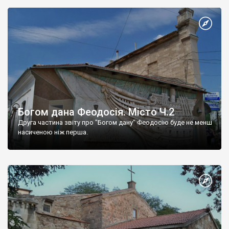
Богом дана Феодосія. Місто Ч.2
Друга частина звіту про "Богом дану" Феодосію буде не менш
насиченою ніж перша.