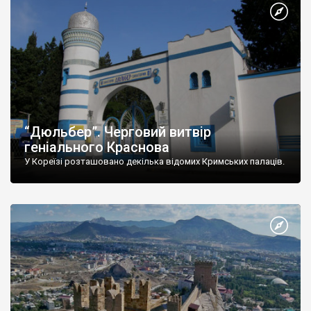
“Дюльбер”. Черговий витвір
геніального Краснова
У Кореїзі розташовано декілька відомих Кримських палаців.