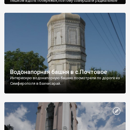
пешком вдоль побережья,поэтому совершали радиальные
вылазки из Оленевки.
Водонапорная башня в с.Почтовое
Интересную водонапорную башню посмотрели по дороге из
Симферополя в Бахчисарай.