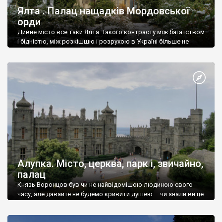
Ялта . Палац нащадків Мордовської
орди
Дивне місто все таки Ялта. Такого контрасту між багатством
і бідністю, між розкішшю і розрухою в Україні більше не
знайдеш.
Алупка. Місто, церква, парк і, звичайно,
палац
Князь Воронцов був чи не найвідомішою людиною свого
часу, але давайте не будемо кривити душею – чи знали ви це
прізвище до відвідин Алупки? Мабуть все таки ні.