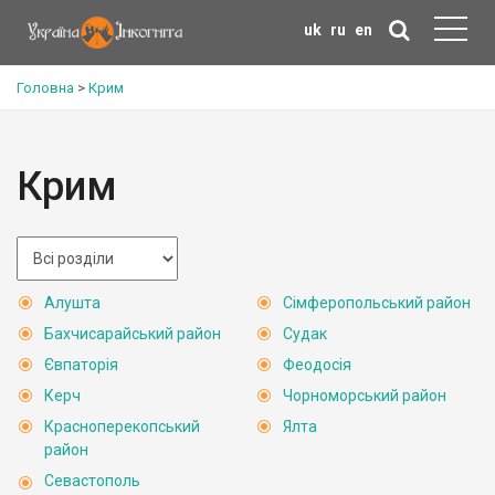
uk
ru
en
Головна
>
Крим
Крим
Алушта
Сімферопольський район
Бахчисарайський район
Судак
Євпаторія
Феодосія
Керч
Чорноморський район
Красноперекопський
Ялта
район
Севастополь