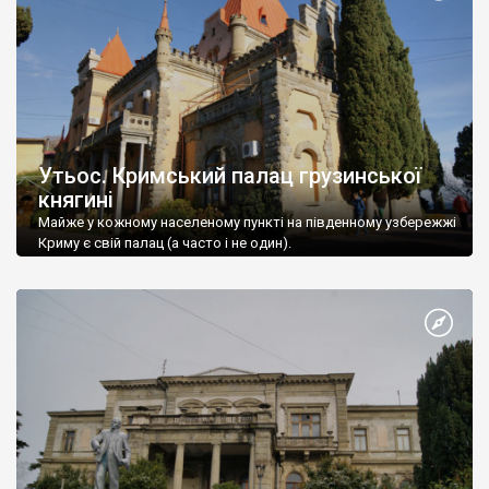
Утьос. Кримський палац грузинської
княгині
Майже у кожному населеному пункті на південному узбережжі
Криму є свій палац (а часто і не один).