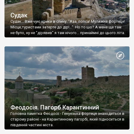
Судак
Судак... Вже чую крики в спину: "Ааа, попса! Муляжна фортеця!
Місце,туристами затерте до дір!..." Но то шо? А мене ще там
не було, ну не "дірявив" я там нічого... принаймні до цього літа.
Феодосія. Пагорб Карантинний
Головна памятка Феодосії - Генуезька фортеця знаходиться в
старому районі - на Карантинному пагорбі, який підноситься в
південній частині міста.