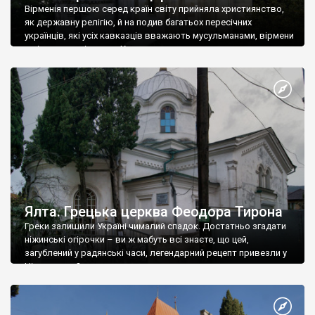
Вірменія першою серед країн світу прийняла християнство,
як державну релігію, й на подив багатьох пересічних
українців, які усіх кавказців вважають мусульманами, вірмени
є відданими вірянами Христа
Ялта. Грецька церква Феодора Тирона
Греки залишили Україні чималий спадок. Достатньо згадати
ніжинські огірочки – ви ж мабуть всі знаєте, що цей,
загублений у радянські часи, легендарний рецепт привезли у
Ніжин греки?