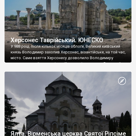
Херсонес Таврійський. ЮНЕСКО
У 988 році, після кількох місяців облоги, Великий київський
князь Володимир захопив Херсонес, візантійське, на той час,
місто. Саме взяття Херсонесу дозволило Володимиру
диктувати свої умови візантійському імператору Василю ІІ, та
одружитися з його дочкою Ганною. Цього ж року, в
Херсонесі Володимир-язичник, став Василем-християнином.
А потім було Хрещення Русі. На честь Херсонесу Таврійського
названо місто […]
Ялта. Вірменська церква Святої Ріпсіме