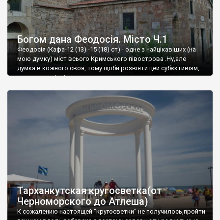
Богом дана Феодосія. Місто Ч.1
Феодосія (Кафа-12 (13) -15 (18) ст) - одне з найцікавіших (на
мою думку) міст всього Кримського півострова .Ну,але
думка в кожного своя, тому щоби розвіяти цей субєктивізм,
запрошую відвідати це
Тарханкутская кругосветка(от
Черноморского до Атлеша)
К сожалению настоящей "кругосветки" не получилось,пройти