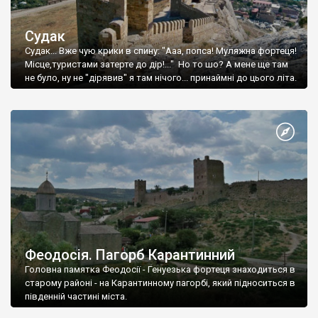
Судак
Судак... Вже чую крики в спину: "Ааа, попса! Муляжна фортеця!
Місце,туристами затерте до дір!..." Но то шо? А мене ще там
не було, ну не "дірявив" я там нічого... принаймні до цього літа.
Феодосія. Пагорб Карантинний
Головна памятка Феодосії - Генуезька фортеця знаходиться в
старому районі - на Карантинному пагорбі, який підноситься в
південній частині міста.