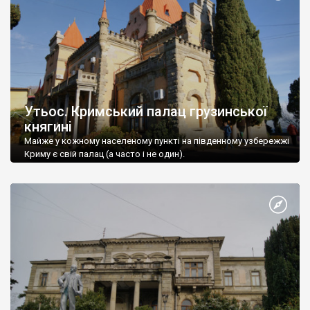
Утьос. Кримський палац грузинської
княгині
Майже у кожному населеному пункті на південному узбережжі
Криму є свій палац (а часто і не один).