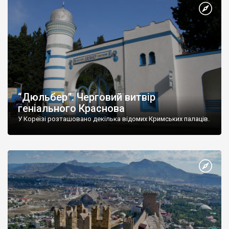
“Дюльбер”. Черговий витвір
геніального Краснова
У Кореїзі розташовано декілька відомих Кримських палаців.