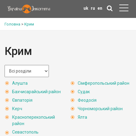
uk
ru
en
Головна
>
Крим
Крим
Алушта
Сімферопольський район
Бахчисарайський район
Судак
Євпаторія
Феодосія
Керч
Чорноморський район
Красноперекопський
Ялта
район
Севастополь