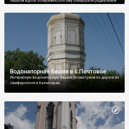
пешком вдоль побережья,поэтому совершали радиальные
вылазки из Оленевки.
Водонапорная башня в с.Почтовое
Интересную водонапорную башню посмотрели по дороге из
Симферополя в Бахчисарай.