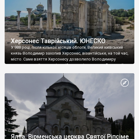
Херсонес Таврійський. ЮНЕСКО
У 988 році, після кількох місяців облоги, Великий київський
князь Володимир захопив Херсонес, візантійське, на той час,
місто. Саме взяття Херсонесу дозволило Володимиру
диктувати свої умови візантійському імператору Василю ІІ, та
одружитися з його дочкою Ганною. Цього ж року, в
Херсонесі Володимир-язичник, став Василем-християнином.
А потім було Хрещення Русі. На честь Херсонесу Таврійського
названо місто […]
Ялта. Вірменська церква Святої Ріпсіме