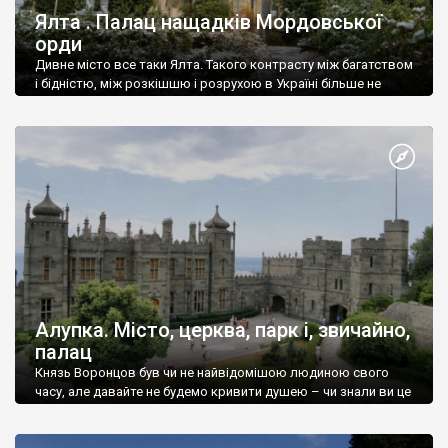
Ялта . Палац нащадків Мордовської
орди
Дивне місто все таки Ялта. Такого контрасту між багатством
і бідністю, між розкішшю і розрухою в Україні більше не
знайдеш.
Алупка. Місто, церква, парк і, звичайно,
палац
Князь Воронцов був чи не найвідомішою людиною свого
часу, але давайте не будемо кривити душею – чи знали ви це
прізвище до відвідин Алупки? Мабуть все таки ні.