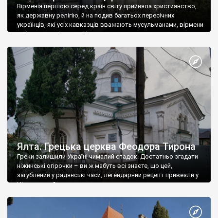
Вірменія першою серед країн світу прийняла християнство,
як державну релігію, й на подив багатьох пересічних
українців, які усіх кавказців вважають мусульманами, вірмени
є відданими вірянами Христа
Ялта. Грецька церква Феодора Тирона
Греки залишили Україні чималий спадок. Достатньо згадати
ніжинські огірочки – ви ж мабуть всі знаєте, що цей,
загублений у радянські часи, легендарний рецепт привезли у
Ніжин греки?