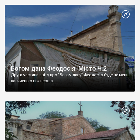
Богом дана Феодосія. Місто Ч.2
Друга частина звіту про "Богом дану" Феодосію буде не менш
насиченою ніж перша.