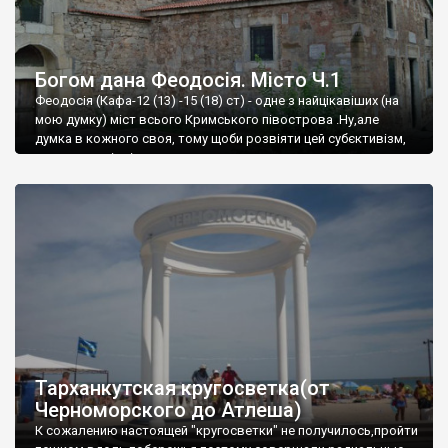
Богом дана Феодосія. Місто Ч.1
Феодосія (Кафа-12 (13) -15 (18) ст) - одне з найцікавіших (на
мою думку) міст всього Кримського півострова .Ну,але
думка в кожного своя, тому щоби розвіяти цей субєктивізм,
запрошую відвідати це
Тарханкутская кругосветка(от
Черноморского до Атлеша)
К сожалению настоящей "кругосветки" не получилось,пройти