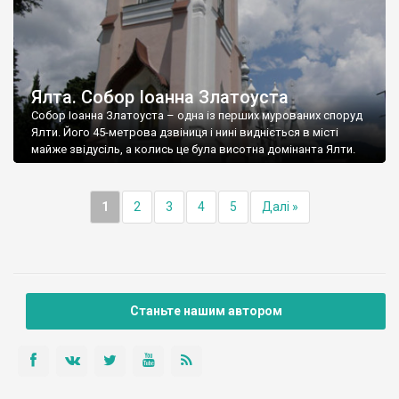
Ялта. Собор Іоанна Златоуста
Собор Іоанна Златоуста – одна із перших мурованих споруд
Ялти. Його 45-метрова дзвіниця і нині видніється в місті
майже звідусіль, а колись це була висотна домінанта Ялти.
1
2
3
4
5
Далі »
Станьте нашим автором