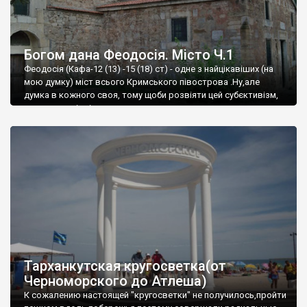
Богом дана Феодосія. Місто Ч.1
Феодосія (Кафа-12 (13) -15 (18) ст) - одне з найцікавіших (на
мою думку) міст всього Кримського півострова .Ну,але
думка в кожного своя, тому щоби розвіяти цей субєктивізм,
запрошую відвідати це
Тарханкутская кругосветка(от
Черноморского до Атлеша)
К сожалению настоящей "кругосветки" не получилось,пройти