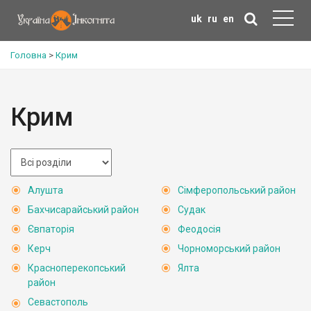
uk
ru
en
Головна
>
Крим
Крим
Алушта
Сімферопольський район
Бахчисарайський район
Судак
Євпаторія
Феодосія
Керч
Чорноморський район
Красноперекопський
Ялта
район
Севастополь