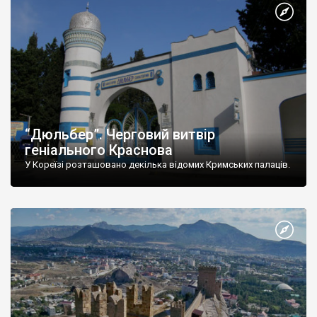
“Дюльбер”. Черговий витвір
геніального Краснова
У Кореїзі розташовано декілька відомих Кримських палаців.