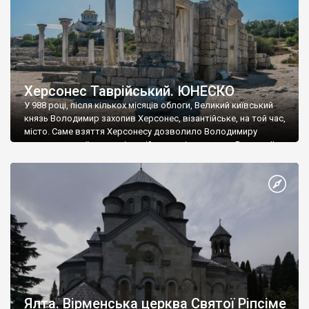
Херсонес Таврійський. ЮНЕСКО
У 988 році, після кількох місяців облоги, Великий київський
князь Володимир захопив Херсонес, візантійське, на той час,
місто. Саме взяття Херсонесу дозволило Володимиру
диктувати свої умови візантійському імператору Василю ІІ, та
одружитися з його дочкою Ганною. Цього ж року, в
Херсонесі Володимир-язичник, став Василем-християнином.
А потім було Хрещення Русі. На честь Херсонесу Таврійського
названо місто […]
Ялта. Вірменська церква Святої Ріпсіме