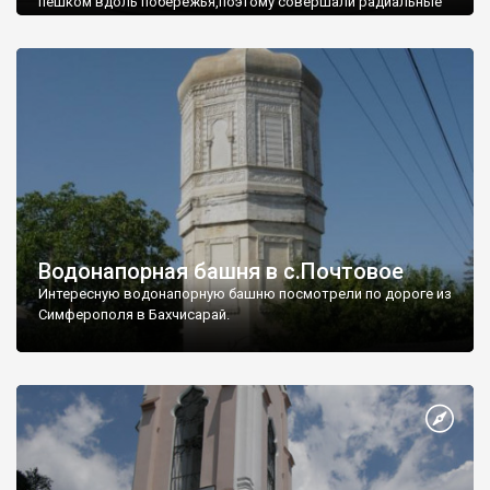
пешком вдоль побережья,поэтому совершали радиальные
вылазки из Оленевки.
Водонапорная башня в с.Почтовое
Интересную водонапорную башню посмотрели по дороге из
Симферополя в Бахчисарай.