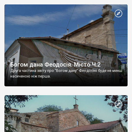
Богом дана Феодосія. Місто Ч.2
Друга частина звіту про "Богом дану" Феодосію буде не менш
насиченою ніж перша.