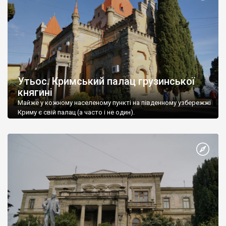
Утьос. Кримський палац грузинської
княгині
Майже у кожному населеному пункті на південному узбережжі
Криму є свій палац (а часто і не один).