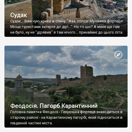
Судак
Судак... Вже чую крики в спину: "Ааа, попса! Муляжна фортеця!
Місце,туристами затерте до дір!..." Но то шо? А мене ще там
не було, ну не "дірявив" я там нічого... принаймні до цього літа.
Феодосія. Пагорб Карантинний
Головна памятка Феодосії - Генуезька фортеця знаходиться в
старому районі - на Карантинному пагорбі, який підноситься в
південній частині міста.