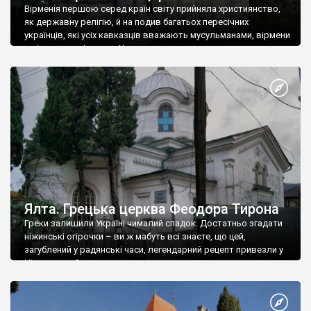
Вірменія першою серед країн світу прийняла християнство,
як державну релігію, й на подив багатьох пересічних
українців, які усіх кавказців вважають мусульманами, вірмени
є відданими вірянами Христа
Ялта. Грецька церква Феодора Тирона
Греки залишили Україні чималий спадок. Достатньо згадати
ніжинські огірочки – ви ж мабуть всі знаєте, що цей,
загублений у радянські часи, легендарний рецепт привезли у
Ніжин греки?