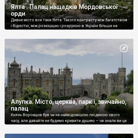
Ялта . Палац нащадків Мордовської
орди
Дивне місто все таки Ялта. Такого контрасту між багатством
і бідністю, між розкішшю і розрухою в Україні більше не
знайдеш.
Алупка. Місто, церква, парк і, звичайно,
палац
Князь Воронцов був чи не найвідомішою людиною свого
часу, але давайте не будемо кривити душею – чи знали ви це
прізвище до відвідин Алупки? Мабуть все таки ні.