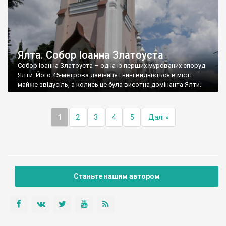
Ялта. Собор Іоанна Златоуста
Собор Іоанна Златоуста – одна із перших мурованих споруд
Ялти. Його 45-метрова дзвіниця і нині видніється в місті
майже звідусіль, а колись це була висотна домінанта Ялти.
1
2
3
4
5
Далі »
Станьте нашим автором