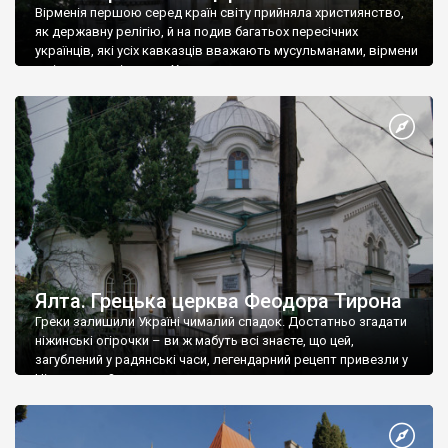
Вірменія першою серед країн світу прийняла християнство,
як державну релігію, й на подив багатьох пересічних
українців, які усіх кавказців вважають мусульманами, вірмени
є відданими вірянами Христа
Ялта. Грецька церква Феодора Тирона
Греки залишили Україні чималий спадок. Достатньо згадати
ніжинські огірочки – ви ж мабуть всі знаєте, що цей,
загублений у радянські часи, легендарний рецепт привезли у
Ніжин греки?