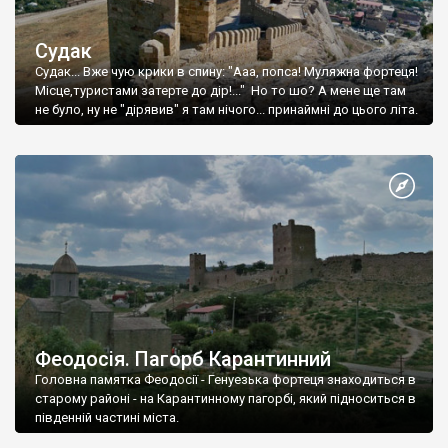
Судак
Судак... Вже чую крики в спину: "Ааа, попса! Муляжна фортеця!
Місце,туристами затерте до дір!..." Но то шо? А мене ще там
не було, ну не "дірявив" я там нічого... принаймні до цього літа.
Феодосія. Пагорб Карантинний
Головна памятка Феодосії - Генуезька фортеця знаходиться в
старому районі - на Карантинному пагорбі, який підноситься в
південній частині міста.