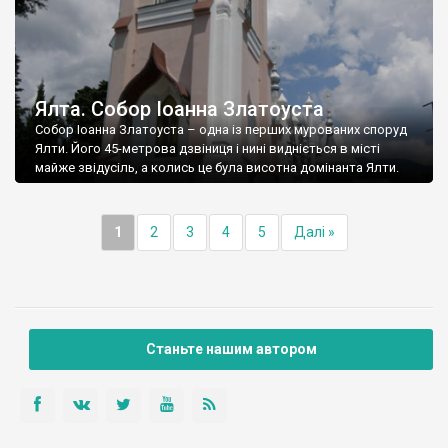
Ялта. Собор Іоанна Златоуста
Собор Іоанна Златоуста – одна із перших мурованих споруд
Ялти. Його 45-метрова дзвіниця і нині видніється в місті
майже звідусіль, а колись це була висотна домінанта Ялти.
1
2
3
4
5
Далі »
Станьте нашим автором