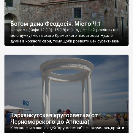
Богом дана Феодосія. Місто Ч.1
Феодосія (Кафа-12 (13) -15 (18) ст) - одне з найцікавіших (на
мою думку) міст всього Кримського півострова .Ну,але
думка в кожного своя, тому щоби розвіяти цей субєктивізм,
запрошую відвідати це
Тарханкутская кругосветка(от
Черноморского до Атлеша)
К сожалению настоящей "кругосветки" не получилось,пройти