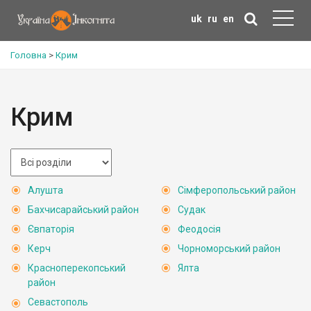
uk
ru
en
Головна
>
Крим
Крим
Алушта
Сімферопольський район
Бахчисарайський район
Судак
Євпаторія
Феодосія
Керч
Чорноморський район
Красноперекопський
Ялта
район
Севастополь