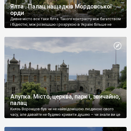
Ялта . Палац нащадків Мордовської
орди
Дивне місто все таки Ялта. Такого контрасту між багатством
і бідністю, між розкішшю і розрухою в Україні більше не
знайдеш.
Алупка. Місто, церква, парк і, звичайно,
палац
Князь Воронцов був чи не найвідомішою людиною свого
часу, але давайте не будемо кривити душею – чи знали ви це
прізвище до відвідин Алупки? Мабуть все таки ні.