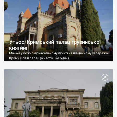
Утьос. Кримський палац грузинської
княгині
Майже у кожному населеному пункті на південному узбережжі
Криму є свій палац (а часто і не один).