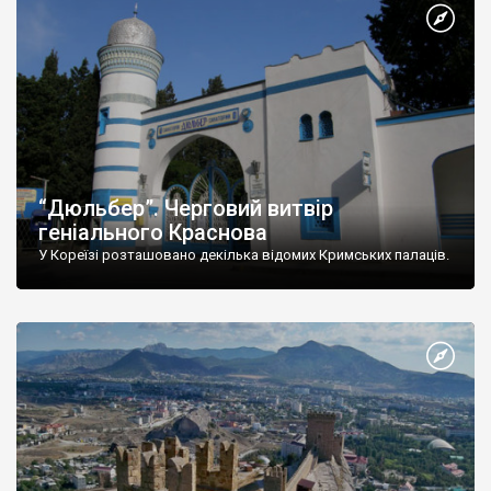
“Дюльбер”. Черговий витвір
геніального Краснова
У Кореїзі розташовано декілька відомих Кримських палаців.