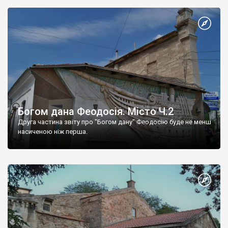
Богом дана Феодосія. Місто Ч.2
Друга частина звіту про "Богом дану" Феодосію буде не менш
насиченою ніж перша.