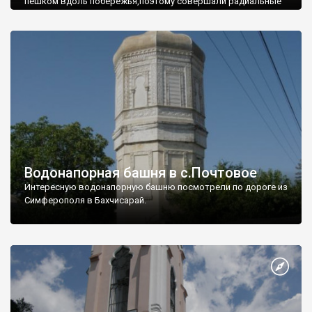
пешком вдоль побережья,поэтому совершали радиальные
вылазки из Оленевки.
Водонапорная башня в с.Почтовое
Интересную водонапорную башню посмотрели по дороге из
Симферополя в Бахчисарай.