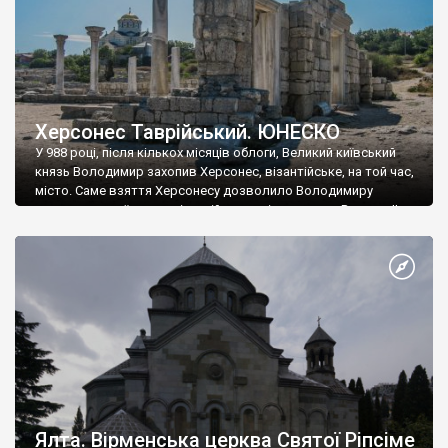
Херсонес Таврійський. ЮНЕСКО
У 988 році, після кількох місяців облоги, Великий київський
князь Володимир захопив Херсонес, візантійське, на той час,
місто. Саме взяття Херсонесу дозволило Володимиру
диктувати свої умови візантійському імператору Василю ІІ, та
одружитися з його дочкою Ганною. Цього ж року, в
Херсонесі Володимир-язичник, став Василем-християнином.
А потім було Хрещення Русі. На честь Херсонесу Таврійського
названо місто […]
Ялта. Вірменська церква Святої Ріпсіме