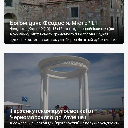
Богом дана Феодосія. Місто Ч.1
Феодосія (Кафа-12 (13) -15 (18) ст) - одне з найцікавіших (на
мою думку) міст всього Кримського півострова .Ну,але
думка в кожного своя, тому щоби розвіяти цей субєктивізм,
запрошую відвідати це
Тарханкутская кругосветка(от
Черноморского до Атлеша)
К сожалению настоящей "кругосветки" не получилось,пройти