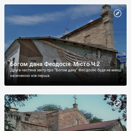
Богом дана Феодосія. Місто Ч.2
Друга частина звіту про "Богом дану" Феодосію буде не менш
насиченою ніж перша.