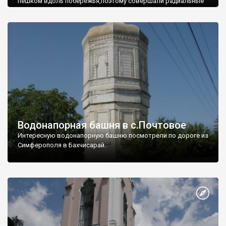
пешком вдоль побережья,поэтому совершали радиальные
вылазки из Оленевки.
Водонапорная башня в с.Почтовое
Интересную водонапорную башню посмотрели по дороге из
Симферополя в Бахчисарай.