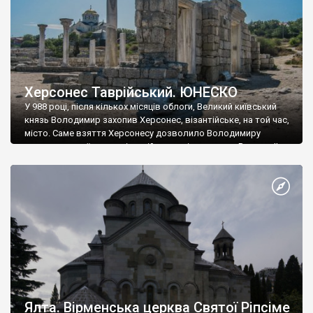
Херсонес Таврійський. ЮНЕСКО
У 988 році, після кількох місяців облоги, Великий київський
князь Володимир захопив Херсонес, візантійське, на той час,
місто. Саме взяття Херсонесу дозволило Володимиру
диктувати свої умови візантійському імператору Василю ІІ, та
одружитися з його дочкою Ганною. Цього ж року, в
Херсонесі Володимир-язичник, став Василем-християнином.
А потім було Хрещення Русі. На честь Херсонесу Таврійського
названо місто […]
Ялта. Вірменська церква Святої Ріпсіме