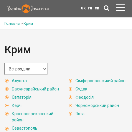
uk
ru
en
Головна
>
Крим
Крим
Алушта
Сімферопольський район
Бахчисарайський район
Судак
Євпаторія
Феодосія
Керч
Чорноморський район
Красноперекопський
Ялта
район
Севастополь