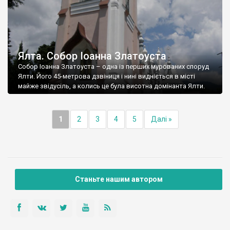
Ялта. Собор Іоанна Златоуста
Собор Іоанна Златоуста – одна із перших мурованих споруд
Ялти. Його 45-метрова дзвіниця і нині видніється в місті
майже звідусіль, а колись це була висотна домінанта Ялти.
1
2
3
4
5
Далі »
Станьте нашим автором