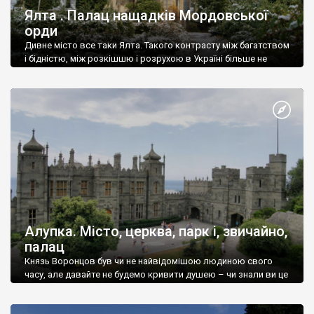
Ялта . Палац нащадків Мордовської
орди
Дивне місто все таки Ялта. Такого контрасту між багатством
і бідністю, між розкішшю і розрухою в Україні більше не
знайдеш.
Алупка. Місто, церква, парк і, звичайно,
палац
Князь Воронцов був чи не найвідомішою людиною свого
часу, але давайте не будемо кривити душею – чи знали ви це
прізвище до відвідин Алупки? Мабуть все таки ні.