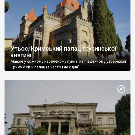
Утьос. Кримський палац грузинської
княгині
Майже у кожному населеному пункті на південному узбережжі
Криму є свій палац (а часто і не один).