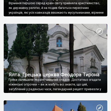
Вірменія першою серед країн світу прийняла християнство,
як державну релігію, й на подив багатьох пересічних
українців, які усіх кавказців вважають мусульманами, вірмени
є відданими вірянами Христа
Ялта. Грецька церква Феодора Тирона
Греки залишили Україні чималий спадок. Достатньо згадати
ніжинські огірочки – ви ж мабуть всі знаєте, що цей,
загублений у радянські часи, легендарний рецепт привезли у
Ніжин греки?