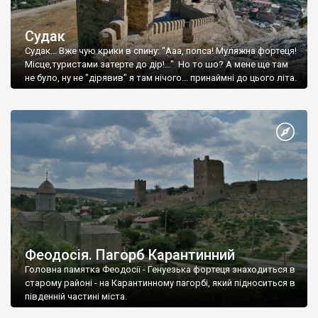
Судак
Судак... Вже чую крики в спину: "Ааа, попса! Муляжна фортеця!
Місце,туристами затерте до дір!..." Но то шо? А мене ще там
не було, ну не "дірявив" я там нічого... принаймні до цього літа.
Феодосія. Пагорб Карантинний
Головна памятка Феодосії - Генуезька фортеця знаходиться в
старому районі - на Карантинному пагорбі, який підноситься в
південній частині міста.