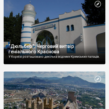
“Дюльбер”. Черговий витвір
геніального Краснова
У Кореїзі розташовано декілька відомих Кримських палаців.