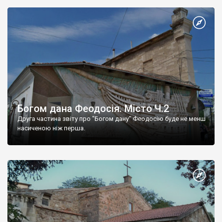
Богом дана Феодосія. Місто Ч.2
Друга частина звіту про "Богом дану" Феодосію буде не менш
насиченою ніж перша.