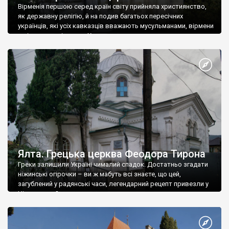
Вірменія першою серед країн світу прийняла християнство,
як державну релігію, й на подив багатьох пересічних
українців, які усіх кавказців вважають мусульманами, вірмени
є відданими вірянами Христа
Ялта. Грецька церква Феодора Тирона
Греки залишили Україні чималий спадок. Достатньо згадати
ніжинські огірочки – ви ж мабуть всі знаєте, що цей,
загублений у радянські часи, легендарний рецепт привезли у
Ніжин греки?