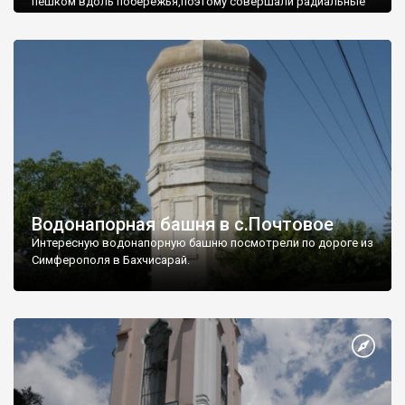
пешком вдоль побережья,поэтому совершали радиальные
вылазки из Оленевки.
Водонапорная башня в с.Почтовое
Интересную водонапорную башню посмотрели по дороге из
Симферополя в Бахчисарай.