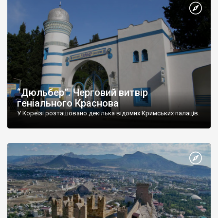
“Дюльбер”. Черговий витвір
геніального Краснова
У Кореїзі розташовано декілька відомих Кримських палаців.