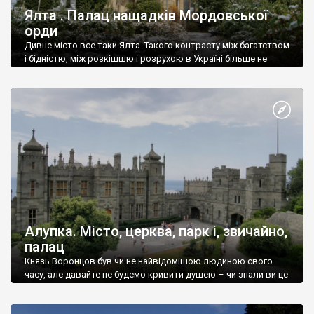
Ялта . Палац нащадків Мордовської
орди
Дивне місто все таки Ялта. Такого контрасту між багатством
і бідністю, між розкішшю і розрухою в Україні більше не
знайдеш.
Алупка. Місто, церква, парк і, звичайно,
палац
Князь Воронцов був чи не найвідомішою людиною свого
часу, але давайте не будемо кривити душею – чи знали ви це
прізвище до відвідин Алупки? Мабуть все таки ні.