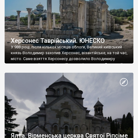
Херсонес Таврійський. ЮНЕСКО
У 988 році, після кількох місяців облоги, Великий київський
князь Володимир захопив Херсонес, візантійське, на той час,
місто. Саме взяття Херсонесу дозволило Володимиру
диктувати свої умови візантійському імператору Василю ІІ, та
одружитися з його дочкою Ганною. Цього ж року, в
Херсонесі Володимир-язичник, став Василем-християнином.
А потім було Хрещення Русі. На честь Херсонесу Таврійського
названо місто […]
Ялта. Вірменська церква Святої Ріпсіме