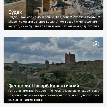
Судак
Судак... Вже чую крики в спину: "Ааа, попса! Муляжна фортеця!
Місце,туристами затерте до дір!..." Но то шо? А мене ще там
не було, ну не "дірявив" я там нічого... принаймні до цього літа.
Феодосія. Пагорб Карантинний
Головна памятка Феодосії - Генуезька фортеця знаходиться в
старому районі - на Карантинному пагорбі, який підноситься в
південній частині міста.