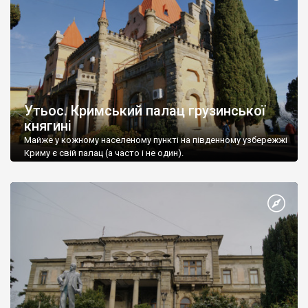
Утьос. Кримський палац грузинської
княгині
Майже у кожному населеному пункті на південному узбережжі
Криму є свій палац (а часто і не один).