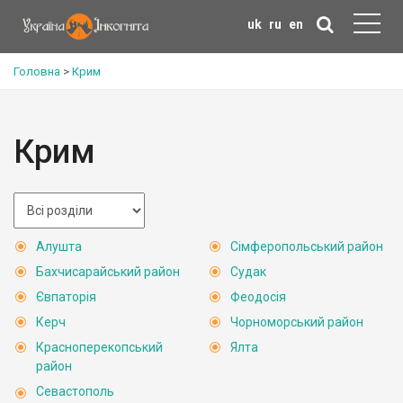
uk
ru
en
Головна
>
Крим
Крим
Алушта
Сімферопольський район
Бахчисарайський район
Судак
Євпаторія
Феодосія
Керч
Чорноморський район
Красноперекопський
Ялта
район
Севастополь