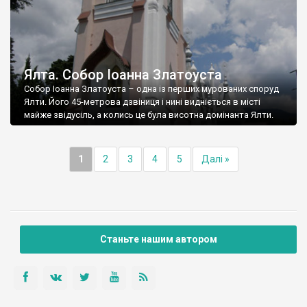
Ялта. Собор Іоанна Златоуста
Собор Іоанна Златоуста – одна із перших мурованих споруд
Ялти. Його 45-метрова дзвіниця і нині видніється в місті
майже звідусіль, а колись це була висотна домінанта Ялти.
1
2
3
4
5
Далі »
Станьте нашим автором