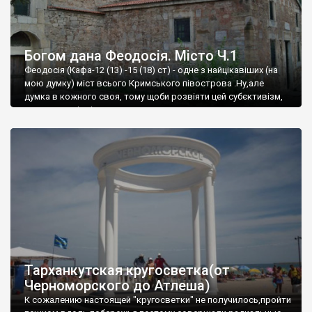
Богом дана Феодосія. Місто Ч.1
Феодосія (Кафа-12 (13) -15 (18) ст) - одне з найцікавіших (на
мою думку) міст всього Кримського півострова .Ну,але
думка в кожного своя, тому щоби розвіяти цей субєктивізм,
запрошую відвідати це
Тарханкутская кругосветка(от
Черноморского до Атлеша)
К сожалению настоящей "кругосветки" не получилось,пройти