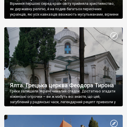
Вірменія першою серед країн світу прийняла християнство,
як державну релігію, й на подив багатьох пересічних
українців, які усіх кавказців вважають мусульманами, вірмени
є відданими вірянами Христа
Ялта. Грецька церква Феодора Тирона
Греки залишили Україні чималий спадок. Достатньо згадати
ніжинські огірочки – ви ж мабуть всі знаєте, що цей,
загублений у радянські часи, легендарний рецепт привезли у
Ніжин греки?