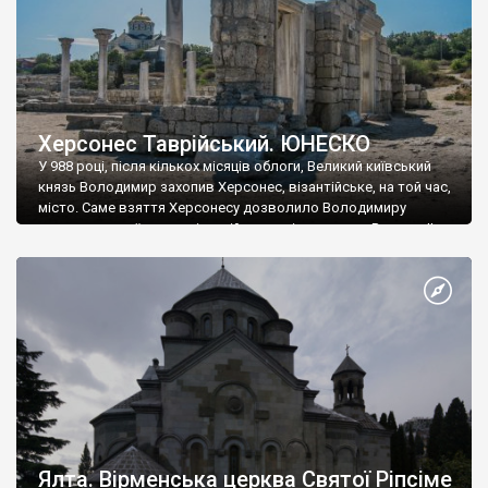
Херсонес Таврійський. ЮНЕСКО
У 988 році, після кількох місяців облоги, Великий київський
князь Володимир захопив Херсонес, візантійське, на той час,
місто. Саме взяття Херсонесу дозволило Володимиру
диктувати свої умови візантійському імператору Василю ІІ, та
одружитися з його дочкою Ганною. Цього ж року, в
Херсонесі Володимир-язичник, став Василем-християнином.
А потім було Хрещення Русі. На честь Херсонесу Таврійського
названо місто […]
Ялта. Вірменська церква Святої Ріпсіме