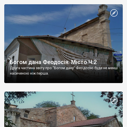
Богом дана Феодосія. Місто Ч.2
Друга частина звіту про "Богом дану" Феодосію буде не менш
насиченою ніж перша.