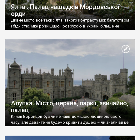
Ялта . Палац нащадків Мордовської
орди
Дивне місто все таки Ялта. Такого контрасту між багатством
і бідністю, між розкішшю і розрухою в Україні більше не
знайдеш.
Алупка. Місто, церква, парк і, звичайно,
палац
Князь Воронцов був чи не найвідомішою людиною свого
часу, але давайте не будемо кривити душею – чи знали ви це
прізвище до відвідин Алупки? Мабуть все таки ні.