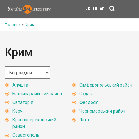
uk
ru
en
Головна
>
Крим
Крим
Алушта
Сімферопольський район
Бахчисарайський район
Судак
Євпаторія
Феодосія
Керч
Чорноморський район
Красноперекопський
Ялта
район
Севастополь