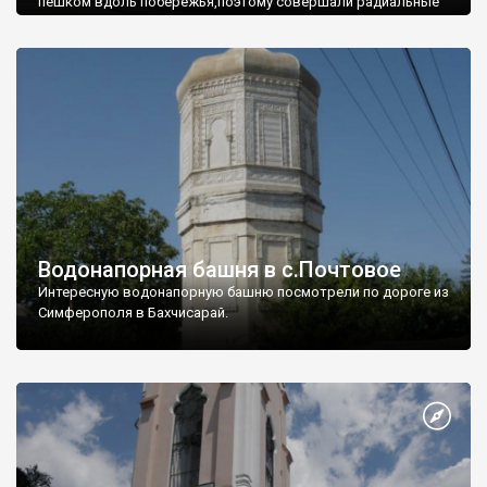
пешком вдоль побережья,поэтому совершали радиальные
вылазки из Оленевки.
Водонапорная башня в с.Почтовое
Интересную водонапорную башню посмотрели по дороге из
Симферополя в Бахчисарай.