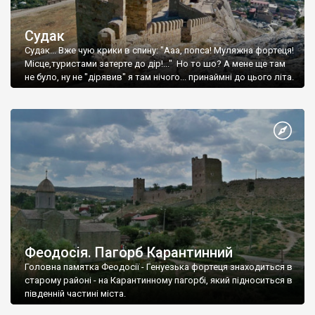
Судак
Судак... Вже чую крики в спину: "Ааа, попса! Муляжна фортеця!
Місце,туристами затерте до дір!..." Но то шо? А мене ще там
не було, ну не "дірявив" я там нічого... принаймні до цього літа.
Феодосія. Пагорб Карантинний
Головна памятка Феодосії - Генуезька фортеця знаходиться в
старому районі - на Карантинному пагорбі, який підноситься в
південній частині міста.