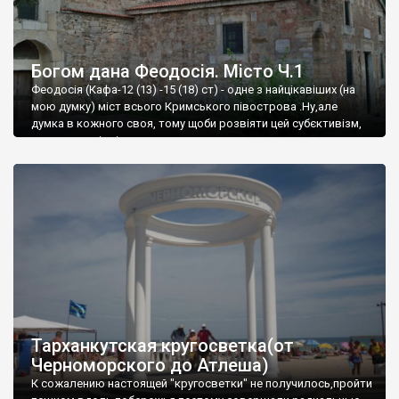
Богом дана Феодосія. Місто Ч.1
Феодосія (Кафа-12 (13) -15 (18) ст) - одне з найцікавіших (на
мою думку) міст всього Кримського півострова .Ну,але
думка в кожного своя, тому щоби розвіяти цей субєктивізм,
запрошую відвідати це
Тарханкутская кругосветка(от
Черноморского до Атлеша)
К сожалению настоящей "кругосветки" не получилось,пройти