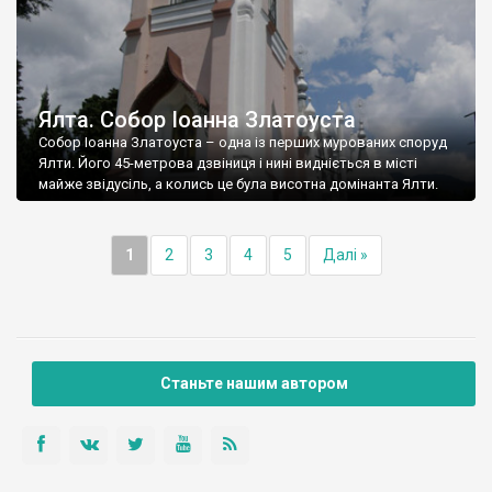
Ялта. Собор Іоанна Златоуста
Собор Іоанна Златоуста – одна із перших мурованих споруд
Ялти. Його 45-метрова дзвіниця і нині видніється в місті
майже звідусіль, а колись це була висотна домінанта Ялти.
1
2
3
4
5
Далі »
Станьте нашим автором