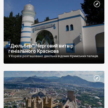
“Дюльбер”. Черговий витвір
геніального Краснова
У Кореїзі розташовано декілька відомих Кримських палаців.