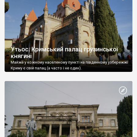
Утьос. Кримський палац грузинської
княгині
Майже у кожному населеному пункті на південному узбережжі
Криму є свій палац (а часто і не один).