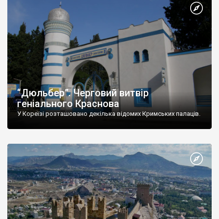
“Дюльбер”. Черговий витвір
геніального Краснова
У Кореїзі розташовано декілька відомих Кримських палаців.