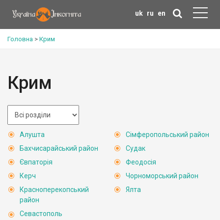
uk
ru
en
Головна
>
Крим
Крим
Алушта
Сімферопольський район
Бахчисарайський район
Судак
Євпаторія
Феодосія
Керч
Чорноморський район
Красноперекопський
Ялта
район
Севастополь