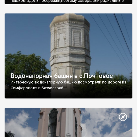
пешком вдоль побережья,поэтому совершали радиальные
вылазки из Оленевки.
Водонапорная башня в с.Почтовое
Интересную водонапорную башню посмотрели по дороге из
Симферополя в Бахчисарай.