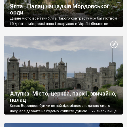
Ялта . Палац нащадків Мордовської
орди
Дивне місто все таки Ялта. Такого контрасту між багатством
і бідністю, між розкішшю і розрухою в Україні більше не
знайдеш.
Алупка. Місто, церква, парк і, звичайно,
палац
Князь Воронцов був чи не найвідомішою людиною свого
часу, але давайте не будемо кривити душею – чи знали ви це
прізвище до відвідин Алупки? Мабуть все таки ні.