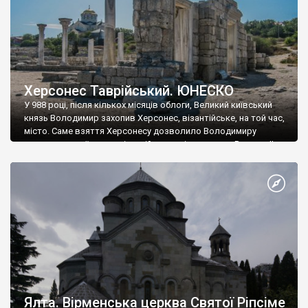
Херсонес Таврійський. ЮНЕСКО
У 988 році, після кількох місяців облоги, Великий київський
князь Володимир захопив Херсонес, візантійське, на той час,
місто. Саме взяття Херсонесу дозволило Володимиру
диктувати свої умови візантійському імператору Василю ІІ, та
одружитися з його дочкою Ганною. Цього ж року, в
Херсонесі Володимир-язичник, став Василем-християнином.
А потім було Хрещення Русі. На честь Херсонесу Таврійського
названо місто […]
Ялта. Вірменська церква Святої Ріпсіме