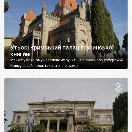
Утьос. Кримський палац грузинської
княгині
Майже у кожному населеному пункті на південному узбережжі
Криму є свій палац (а часто і не один).