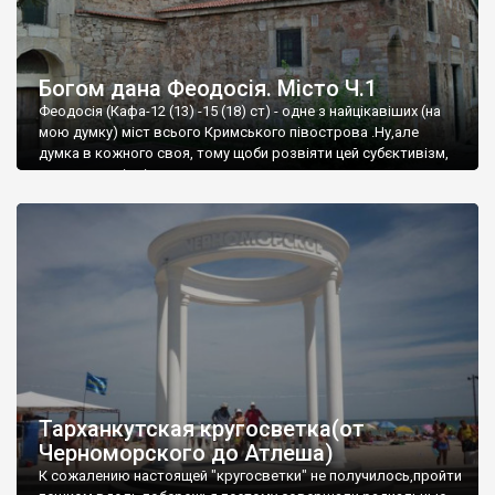
Богом дана Феодосія. Місто Ч.1
Феодосія (Кафа-12 (13) -15 (18) ст) - одне з найцікавіших (на
мою думку) міст всього Кримського півострова .Ну,але
думка в кожного своя, тому щоби розвіяти цей субєктивізм,
запрошую відвідати це
Тарханкутская кругосветка(от
Черноморского до Атлеша)
К сожалению настоящей "кругосветки" не получилось,пройти