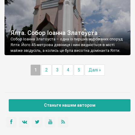
Ялта. Собор Іоанна Златоуста
Собор Іоанна Златоуста – одна із перших мурованих споруд
Ялти. Його 45-метрова дзвіниця і нині видніється в місті
майже звідусіль, а колись це була висотна домінанта Ялти.
1
2
3
4
5
Далі »
Станьте нашим автором