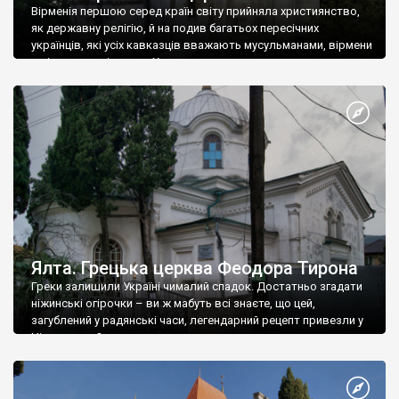
Вірменія першою серед країн світу прийняла християнство,
як державну релігію, й на подив багатьох пересічних
українців, які усіх кавказців вважають мусульманами, вірмени
є відданими вірянами Христа
Ялта. Грецька церква Феодора Тирона
Греки залишили Україні чималий спадок. Достатньо згадати
ніжинські огірочки – ви ж мабуть всі знаєте, що цей,
загублений у радянські часи, легендарний рецепт привезли у
Ніжин греки?