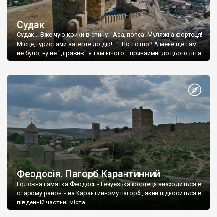
Судак
Судак... Вже чую крики в спину: "Ааа, попса! Муляжна фортеця!
Місце,туристами затерте до дір!..." Но то шо? А мене ще там
не було, ну не "дірявив" я там нічого... принаймні до цього літа.
Феодосія. Пагорб Карантинний
Головна памятка Феодосії - Генуезька фортеця знаходиться в
старому районі - на Карантинному пагорбі, який підноситься в
південній частині міста.