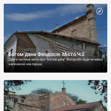
Богом дана Феодосія. Місто Ч.2
Друга частина звіту про "Богом дану" Феодосію буде не менш
насиченою ніж перша.