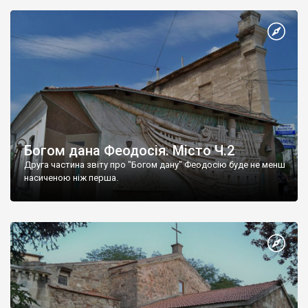
Богом дана Феодосія. Місто Ч.2
Друга частина звіту про "Богом дану" Феодосію буде не менш
насиченою ніж перша.