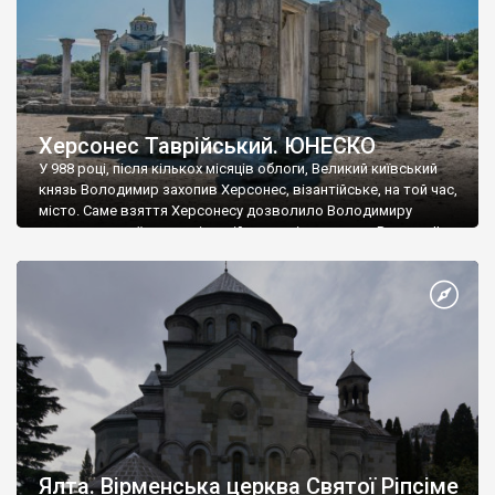
Херсонес Таврійський. ЮНЕСКО
У 988 році, після кількох місяців облоги, Великий київський
князь Володимир захопив Херсонес, візантійське, на той час,
місто. Саме взяття Херсонесу дозволило Володимиру
диктувати свої умови візантійському імператору Василю ІІ, та
одружитися з його дочкою Ганною. Цього ж року, в
Херсонесі Володимир-язичник, став Василем-християнином.
А потім було Хрещення Русі. На честь Херсонесу Таврійського
названо місто […]
Ялта. Вірменська церква Святої Ріпсіме