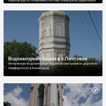
пешком вдоль побережья,поэтому совершали радиальные
вылазки из Оленевки.
Водонапорная башня в с.Почтовое
Интересную водонапорную башню посмотрели по дороге из
Симферополя в Бахчисарай.