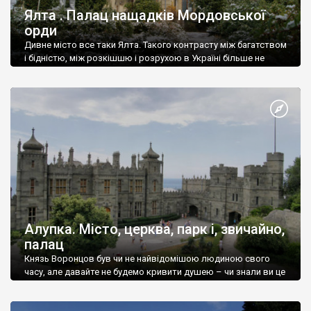
Ялта . Палац нащадків Мордовської
орди
Дивне місто все таки Ялта. Такого контрасту між багатством
і бідністю, між розкішшю і розрухою в Україні більше не
знайдеш.
Алупка. Місто, церква, парк і, звичайно,
палац
Князь Воронцов був чи не найвідомішою людиною свого
часу, але давайте не будемо кривити душею – чи знали ви це
прізвище до відвідин Алупки? Мабуть все таки ні.