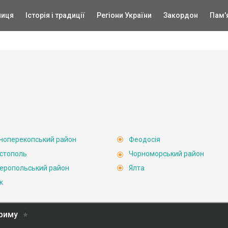
ниця
Історія і традиції
Регіони України
Закордон
Пам'
ноперекопський район
Феодосія
стополь
Чорноморський район
еропольський район
Ялта
к