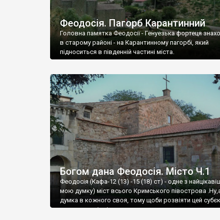
Феодосія. Пагорб Карантинний
Головна памятка Феодосії - Генуезька фортеця знах
в старому районі - на Карантинному пагорбі, який
підноситься в південній частині міста.
Богом дана Феодосія. Місто Ч.1
Феодосія (Кафа-12 (13) -15 (18) ст) - одне з найцікаві
мою думку) міст всього Кримського півострова .Ну,
думка в кожного своя, тому щоби розвіяти цей субєк
запрошую відвідати це