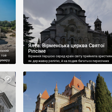
ефактів
називаються «повстяками» (postaki)…” “Вино. Крим
єкту
виробляє відмінне вино і його вдосталь: воно все ду
го».
легке біле і дуже […]
ти та
Ялта. Вірменська церква Святої
Ріпсіме
вський
 той
Вірменія першою серед країн світу прийняла христия
димиру
як державну релігію, й на подив багатьох пересічних
илю ІІ,
українців, які усіх кавказців вважають мусульманами,
 в
вірмени є відданими вірянами Христа