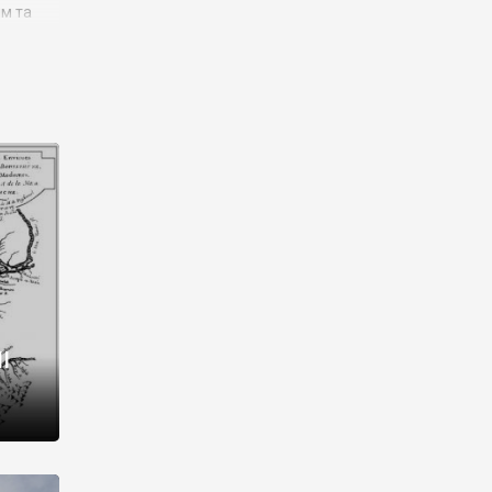
им та
ора і
є
го типу,
ей-
рний
ста:
 райони
від 2
I
і,
рукти,
 котрі