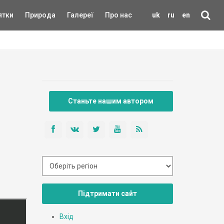
ятки
Природа
Галереї
Про нас
uk
ru
en
Станьте нашим автором
Підтримати сайт
Вхід