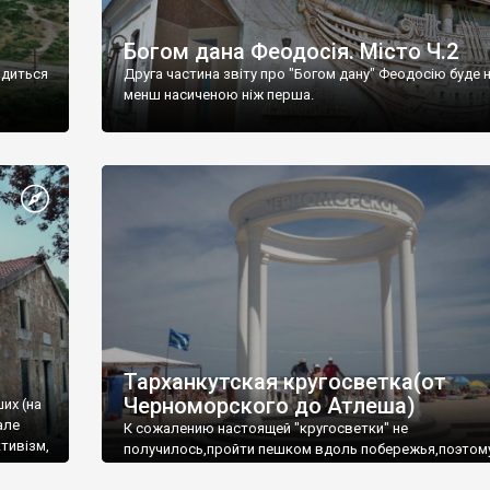
Богом дана Феодосія. Місто Ч.2
одиться
Друга частина звіту про "Богом дану" Феодосію буде 
менш насиченою ніж перша.
Тарханкутская кругосветка(от
Черноморского до Атлеша)
ших (на
але
К сожалению настоящей "кругосветки" не
тивізм,
получилось,пройти пешком вдоль побережья,поэтом
совершали радиальные вылазки из Оленевки.