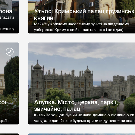
рона
Утьос. Кримський палац грузинськ
княгині
згадати
Майже у кожному населеному пункті на південному
ивезли у
узбережжі Криму є свій палац (а часто і не один).
ої
Алупка. Місто, церква, парк і,
звичайно, палац
Князь Воронцов був чи не найвідомішою людиною св
раїні
часу, але давайте не будемо кривити душею – чи знал
це прізвище до відвідин Алупки? Мабуть все таки ні.