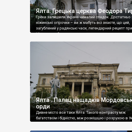
Ялта. Грецька церква Феодора Ти
Греки залишили Україні чималий спадок. Достатньо 
ніжинські огірочки – ви ж мабуть всі знаєте, що цей,
загублений у радянські часи, легендарний рецепт пр
Ніжин греки?
Ялта . Палац нащадків Мордовськ
орди
Дивне місто все таки Ялта. Такого контрасту між
багатством і бідністю, між розкішшю і розрухою в Ук
більше не знайдеш.