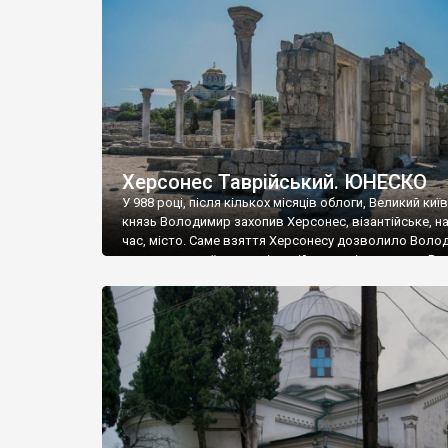
музею «Новгородський музей-заповідник» сотні арт
візантійської доби. Раритети викрадені з фондів об’
культурної спадщини ЮНЕСКО «Херсонеса Таврійсько
Офіційно – на виставку «Золото Візантії», але експер
влада в Україні вважають це лише […]
Херсонес Таврійський. ЮНЕСКО
У 988 році, після кількох місяців облоги, Великий киї
князь Володимир захопив Херсонес, візантійське, на
час, місто. Саме взяття Херсонесу дозволило Воло
диктувати свої умови візантійському імператору Вас
та одружитися з його дочкою Ганною. Цього ж року,
Херсонесі Володимир-язичник, став Василем-
християнином. А потім було Хрещення Русі. На честь
Херсонесу Таврійського названо місто […]