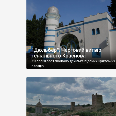
“Дюльбер”. Черговий витвір
геніального Краснова
У Кореїзі розташовано декілька відомих Кримських
палаців.