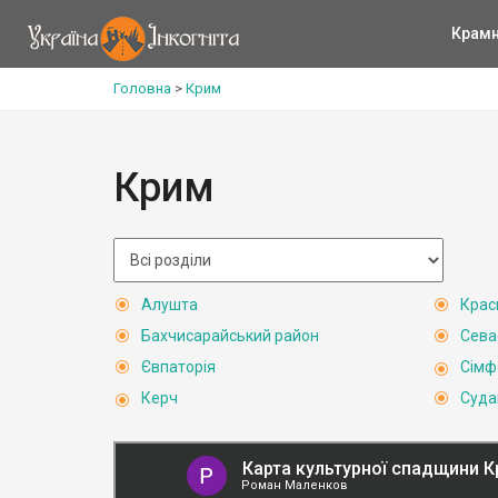
Крам
Головна
>
Крим
Крим
Алушта
Крас
Бахчисарайський район
Сева
Євпаторія
Сімф
Керч
Суда