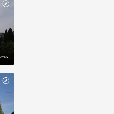
же
нство,