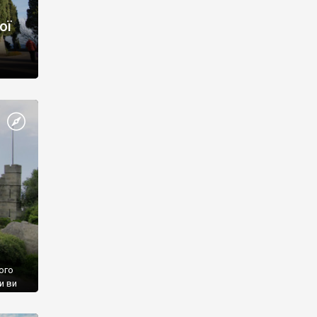
ої
ого
и ви