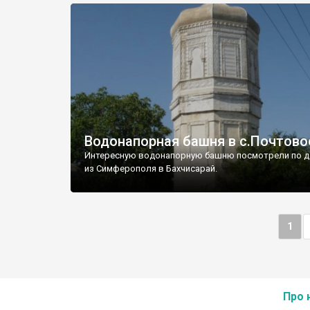
Водонапорная башня в с.Почтово
Интересную водонапорную башню посмотрели по д
из Симферополя в Бахчисарай.
1
Про 