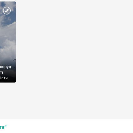
споруд
ті
Ялти.
та”