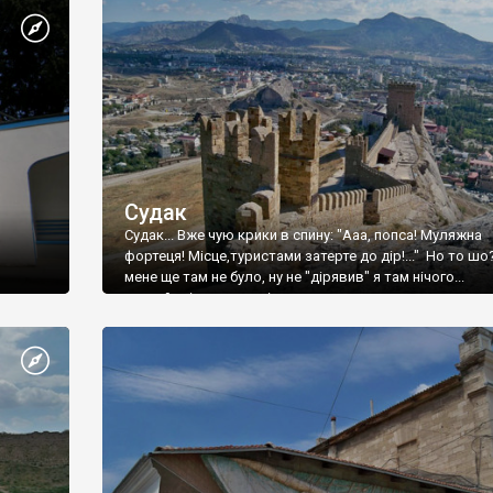
Судак
Судак... Вже чую крики в спину: "Ааа, попса! Муляжна
фортеця! Місце,туристами затерте до дір!..." Но то шо
мене ще там не було, ну не "дірявив" я там нічого...
принаймні до цього літа.