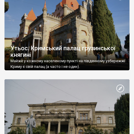
Утьос. Кримський палац грузинської
княгині
Майже у кожному населеному пункті на південному узбережжі
Криму є свій палац (а часто і не один).