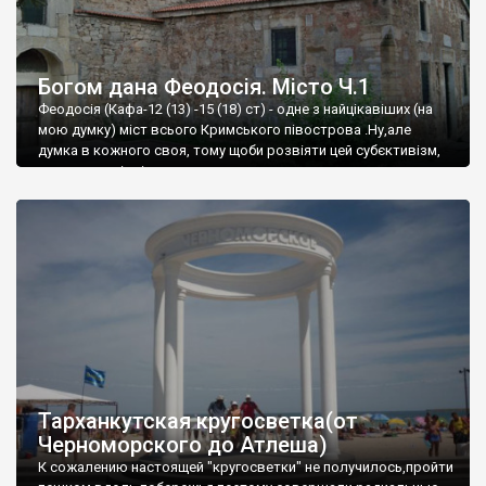
Богом дана Феодосія. Місто Ч.1
Феодосія (Кафа-12 (13) -15 (18) ст) - одне з найцікавіших (на
мою думку) міст всього Кримського півострова .Ну,але
думка в кожного своя, тому щоби розвіяти цей субєктивізм,
запрошую відвідати це
Тарханкутская кругосветка(от
Черноморского до Атлеша)
К сожалению настоящей "кругосветки" не получилось,пройти