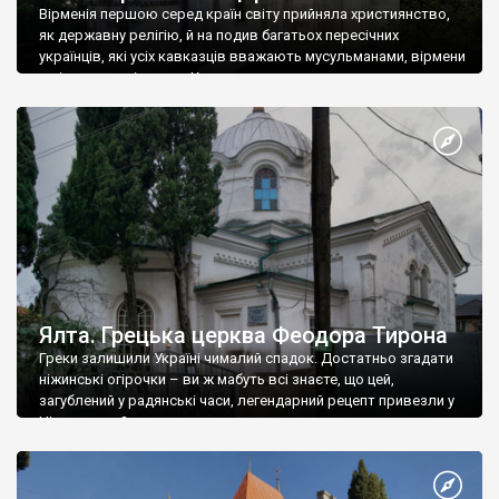
Вірменія першою серед країн світу прийняла християнство,
як державну релігію, й на подив багатьох пересічних
українців, які усіх кавказців вважають мусульманами, вірмени
є відданими вірянами Христа
Ялта. Грецька церква Феодора Тирона
Греки залишили Україні чималий спадок. Достатньо згадати
ніжинські огірочки – ви ж мабуть всі знаєте, що цей,
загублений у радянські часи, легендарний рецепт привезли у
Ніжин греки?