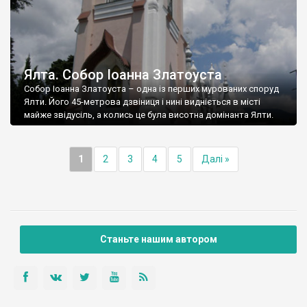
Ялта. Собор Іоанна Златоуста
Собор Іоанна Златоуста – одна із перших мурованих споруд
Ялти. Його 45-метрова дзвіниця і нині видніється в місті
майже звідусіль, а колись це була висотна домінанта Ялти.
1
2
3
4
5
Далі »
Станьте нашим автором