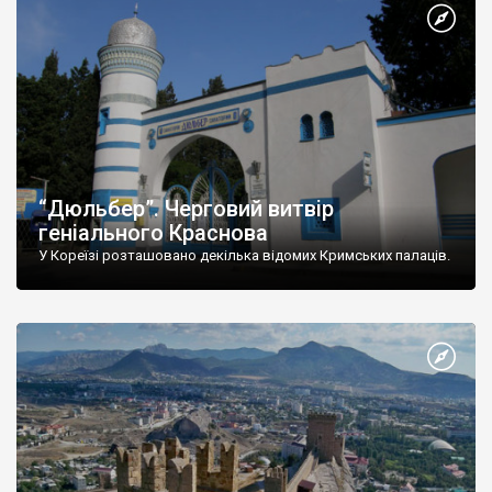
“Дюльбер”. Черговий витвір
геніального Краснова
У Кореїзі розташовано декілька відомих Кримських палаців.