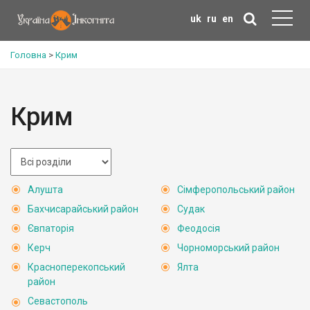
uk
ru
en
Головна
>
Крим
Крим
Алушта
Сімферопольський район
Бахчисарайський район
Судак
Євпаторія
Феодосія
Керч
Чорноморський район
Красноперекопський
Ялта
район
Севастополь