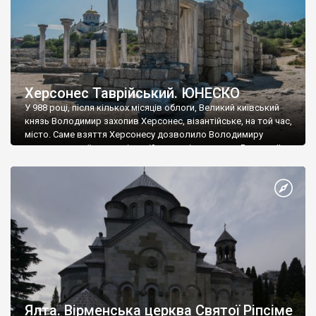
Херсонес Таврійський. ЮНЕСКО
У 988 році, після кількох місяців облоги, Великий київський
князь Володимир захопив Херсонес, візантійське, на той час,
місто. Саме взяття Херсонесу дозволило Володимиру
диктувати свої умови візантійському імператору Василю ІІ, та
одружитися з його дочкою Ганною. Цього ж року, в
Херсонесі Володимир-язичник, став Василем-християнином.
А потім було Хрещення Русі. На честь Херсонесу Таврійського
названо місто […]
Ялта. Вірменська церква Святої Ріпсіме