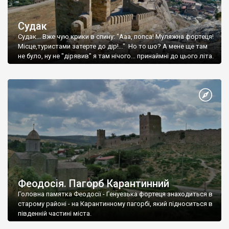
Судак
Судак... Вже чую крики в спину: "Ааа, попса! Муляжна фортеця!
Місце,туристами затерте до дір!..." Но то шо? А мене ще там
не було, ну не "дірявив" я там нічого... принаймні до цього літа.
Феодосія. Пагорб Карантинний
Головна памятка Феодосії - Генуезька фортеця знаходиться в
старому районі - на Карантинному пагорбі, який підноситься в
південній частині міста.