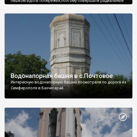
пешком вдоль побережья,поэтому совершали радиальные
вылазки из Оленевки.
Водонапорная башня в с.Почтовое
Интересную водонапорную башню посмотрели по дороге из
Симферополя в Бахчисарай.