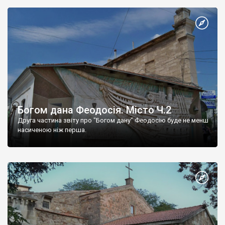
Богом дана Феодосія. Місто Ч.2
Друга частина звіту про "Богом дану" Феодосію буде не менш
насиченою ніж перша.