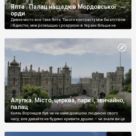
Ялта . Палац нащадків Мордовської
орди
Дивне місто все таки Ялта. Такого контрасту між багатством
і бідністю, між розкішшю і розрухою в Україні більше не
знайдеш.
Алупка. Місто, церква, парк і, звичайно,
палац
Князь Воронцов був чи не найвідомішою людиною свого
часу, але давайте не будемо кривити душею – чи знали ви це
прізвище до відвідин Алупки? Мабуть все таки ні.