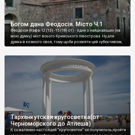
Богом дана Феодосія. Місто Ч.1
Феодосія (Кафа-12 (13) -15 (18) ст) - одне з найцікавіших (на
мою думку) міст всього Кримського півострова .Ну,але
думка в кожного своя, тому щоби розвіяти цей субєктивізм,
запрошую відвідати це
Тарханкутская кругосветка(от
Черноморского до Атлеша)
К сожалению настоящей "кругосветки" не получилось,пройти