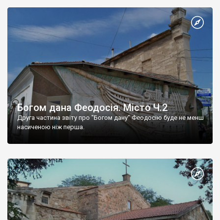
Богом дана Феодосія. Місто Ч.2
Друга частина звіту про "Богом дану" Феодосію буде не менш
насиченою ніж перша.