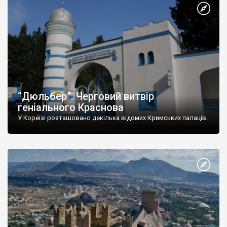
“Дюльбер”. Черговий витвір
геніального Краснова
У Кореїзі розташовано декілька відомих Кримських палаців.