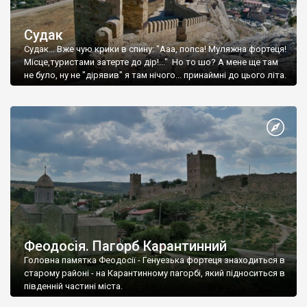
Судак
Судак... Вже чую крики в спину: "Ааа, попса! Муляжна фортеця!
Місце,туристами затерте до дір!..." Но то шо? А мене ще там
не було, ну не "дірявив" я там нічого... принаймні до цього літа.
Феодосія. Пагорб Карантинний
Головна памятка Феодосії - Генуезька фортеця знаходиться в
старому районі - на Карантинному пагорбі, який підноситься в
південній частині міста.