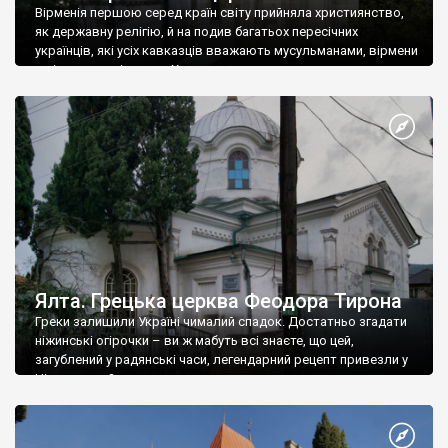
Вірменія першою серед країн світу прийняла християнство,
як державну релігію, й на подив багатьох пересічних
українців, які усіх кавказців вважають мусульманами, вірмени
є відданими вірянами Христа
Ялта. Грецька церква Феодора Тирона
Греки залишили Україні чималий спадок. Достатньо згадати
ніжинські огірочки – ви ж мабуть всі знаєте, що цей,
загублений у радянські часи, легендарний рецепт привезли у
Ніжин греки?