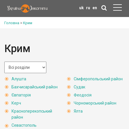
uk
ru
en
Головна
>
Крим
Крим
Алушта
Сімферопольський район
Бахчисарайський район
Судак
Євпаторія
Феодосія
Керч
Чорноморський район
Красноперекопський
Ялта
район
Севастополь