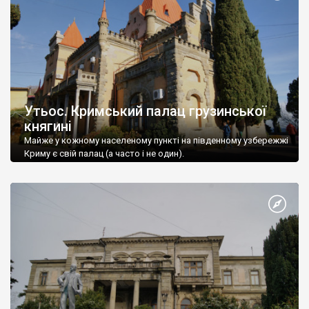
Утьос. Кримський палац грузинської
княгині
Майже у кожному населеному пункті на південному узбережжі
Криму є свій палац (а часто і не один).