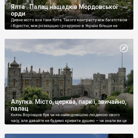
Ялта . Палац нащадків Мордовської
орди
Дивне місто все таки Ялта. Такого контрасту між багатством
і бідністю, між розкішшю і розрухою в Україні більше не
знайдеш.
Алупка. Місто, церква, парк і, звичайно,
палац
Князь Воронцов був чи не найвідомішою людиною свого
часу, але давайте не будемо кривити душею – чи знали ви це
прізвище до відвідин Алупки? Мабуть все таки ні.