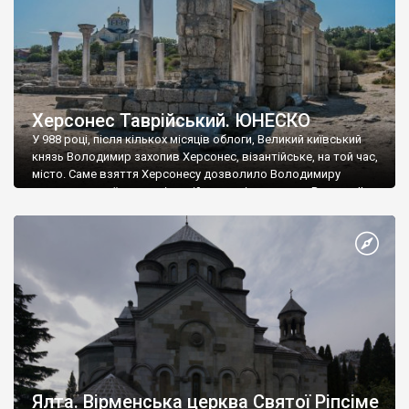
Херсонес Таврійський. ЮНЕСКО
У 988 році, після кількох місяців облоги, Великий київський
князь Володимир захопив Херсонес, візантійське, на той час,
місто. Саме взяття Херсонесу дозволило Володимиру
диктувати свої умови візантійському імператору Василю ІІ, та
одружитися з його дочкою Ганною. Цього ж року, в
Херсонесі Володимир-язичник, став Василем-християнином.
А потім було Хрещення Русі. На честь Херсонесу Таврійського
названо місто […]
Ялта. Вірменська церква Святої Ріпсіме