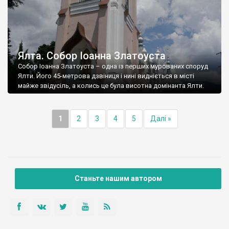
Ялта. Собор Іоанна Златоуста
Собор Іоанна Златоуста – одна із перших мурованих споруд
Ялти. Його 45-метрова дзвіниця і нині видніється в місті
майже звідусіль, а колись це була висотна домінанта Ялти.
1
2
3
4
5
Далі »
Станьте нашим автором