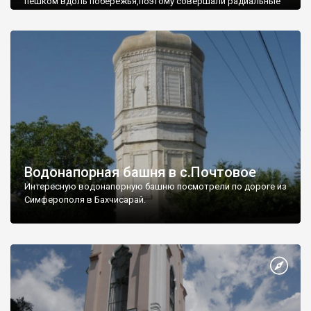
пешком вдоль побережья,поэтому совершали радиальные
вылазки из Оленевки.
Водонапорная башня в с.Почтовое
Интересную водонапорную башню посмотрели по дороге из
Симферополя в Бахчисарай.