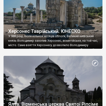
Херсонес Таврійський. ЮНЕСКО
У 988 році, після кількох місяців облоги, Великий київський
князь Володимир захопив Херсонес, візантійське, на той час,
місто. Саме взяття Херсонесу дозволило Володимиру
диктувати свої умови візантійському імператору Василю ІІ, та
одружитися з його дочкою Ганною. Цього ж року, в
Херсонесі Володимир-язичник, став Василем-християнином.
А потім було Хрещення Русі. На честь Херсонесу Таврійського
названо місто […]
Ялта. Вірменська церква Святої Ріпсіме