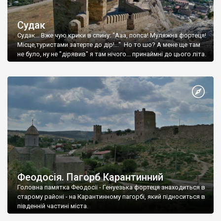
Судак
Судак... Вже чую крики в спину: "Ааа, попса! Муляжна фортеця!
Місце,туристами затерте до дір!..." Но то шо? А мене ще там
не було, ну не "дірявив" я там нічого... принаймні до цього літа.
Феодосія. Пагорб Карантинний
Головна памятка Феодосії - Генуезька фортеця знаходиться в
старому районі - на Карантинному пагорбі, який підноситься в
південній частині міста.