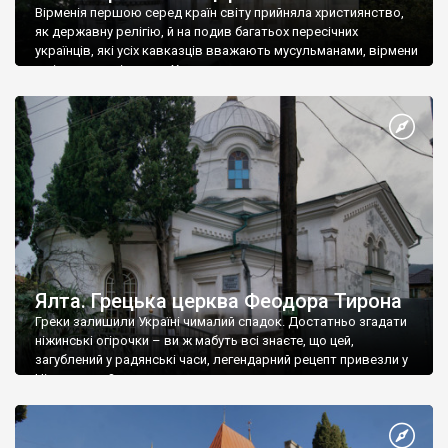
Вірменія першою серед країн світу прийняла християнство,
як державну релігію, й на подив багатьох пересічних
українців, які усіх кавказців вважають мусульманами, вірмени
є відданими вірянами Христа
Ялта. Грецька церква Феодора Тирона
Греки залишили Україні чималий спадок. Достатньо згадати
ніжинські огірочки – ви ж мабуть всі знаєте, що цей,
загублений у радянські часи, легендарний рецепт привезли у
Ніжин греки?