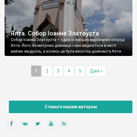
Ялта. Собор Іоанна Златоуста
Собор Іоанна Златоуста – одна із перших мурованих споруд
Ялти. Його 45-метрова дзвіниця і нині видніється в місті
майже звідусіль, а колись це була висотна домінанта Ялти.
1
2
3
4
5
Далі »
Станьте нашим автором