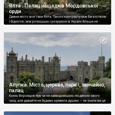
Ялта . Палац нащадків Мордовської
орди
Дивне місто все таки Ялта. Такого контрасту між багатством
і бідністю, між розкішшю і розрухою в Україні більше не
знайдеш.
Алупка. Місто, церква, парк і, звичайно,
палац
Князь Воронцов був чи не найвідомішою людиною свого
часу, але давайте не будемо кривити душею – чи знали ви це
прізвище до відвідин Алупки? Мабуть все таки ні.