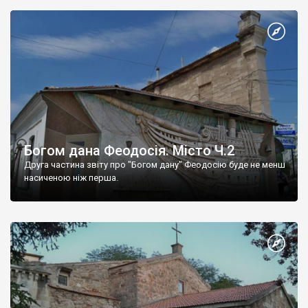
Богом дана Феодосія. Місто Ч.2
Друга частина звіту про "Богом дану" Феодосію буде не менш
насиченою ніж перша.