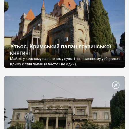
Утьос. Кримський палац грузинської
княгині
Майже у кожному населеному пункті на південному узбережжі
Криму є свій палац (а часто і не один).