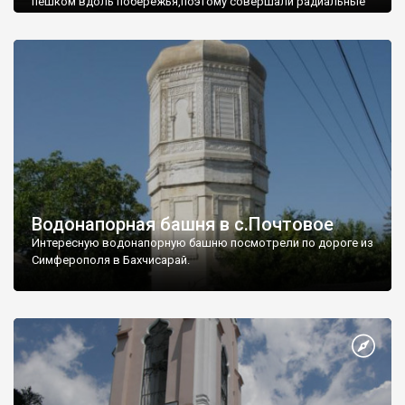
пешком вдоль побережья,поэтому совершали радиальные
вылазки из Оленевки.
Водонапорная башня в с.Почтовое
Интересную водонапорную башню посмотрели по дороге из
Симферополя в Бахчисарай.