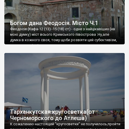
Богом дана Феодосія. Місто Ч.1
Феодосія (Кафа-12 (13) -15 (18) ст) - одне з найцікавіших (на
мою думку) міст всього Кримського півострова .Ну,але
думка в кожного своя, тому щоби розвіяти цей субєктивізм,
запрошую відвідати це
Тарханкутская кругосветка(от
Черноморского до Атлеша)
К сожалению настоящей "кругосветки" не получилось,пройти