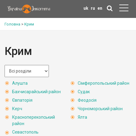
uk
ru
en
Головна
>
Крим
Крим
Алушта
Сімферопольський район
Бахчисарайський район
Судак
Євпаторія
Феодосія
Керч
Чорноморський район
Красноперекопський
Ялта
район
Севастополь