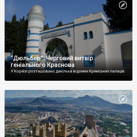
“Дюльбер”. Черговий витвір
геніального Краснова
У Кореїзі розташовано декілька відомих Кримських палаців.