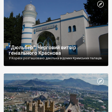
“Дюльбер”. Черговий витвір
геніального Краснова
У Кореїзі розташовано декілька відомих Кримських палаців.