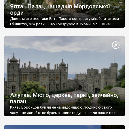
Ялта . Палац нащадків Мордовської
орди
Дивне місто все таки Ялта. Такого контрасту між багатством
і бідністю, між розкішшю і розрухою в Україні більше не
знайдеш.
Алупка. Місто, церква, парк і, звичайно,
палац
Князь Воронцов був чи не найвідомішою людиною свого
часу, але давайте не будемо кривити душею – чи знали ви це
прізвище до відвідин Алупки? Мабуть все таки ні.