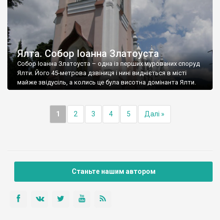
Ялта. Собор Іоанна Златоуста
Собор Іоанна Златоуста – одна із перших мурованих споруд
Ялти. Його 45-метрова дзвіниця і нині видніється в місті
майже звідусіль, а колись це була висотна домінанта Ялти.
1
2
3
4
5
Далі »
Станьте нашим автором