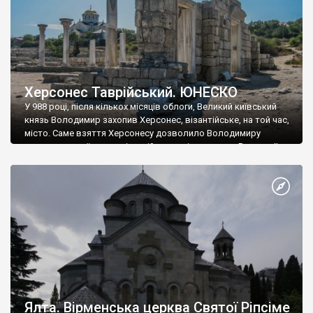
Херсонес Таврійський. ЮНЕСКО
У 988 році, після кількох місяців облоги, Великий київський
князь Володимир захопив Херсонес, візантійське, на той час,
місто. Саме взяття Херсонесу дозволило Володимиру
диктувати свої умови візантійському імператору Василю ІІ, та
одружитися з його дочкою Ганною. Цього ж року, в
Херсонесі Володимир-язичник, став Василем-християнином.
А потім було Хрещення Русі. На честь Херсонесу Таврійського
названо місто […]
Ялта. Вірменська церква Святої Ріпсіме