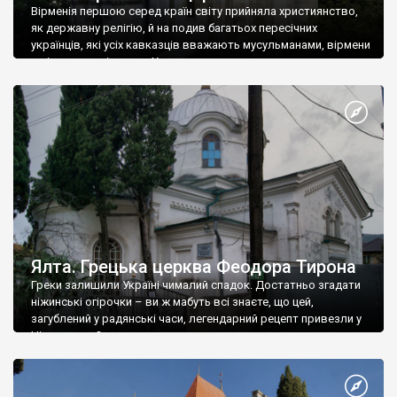
Вірменія першою серед країн світу прийняла християнство,
як державну релігію, й на подив багатьох пересічних
українців, які усіх кавказців вважають мусульманами, вірмени
є відданими вірянами Христа
Ялта. Грецька церква Феодора Тирона
Греки залишили Україні чималий спадок. Достатньо згадати
ніжинські огірочки – ви ж мабуть всі знаєте, що цей,
загублений у радянські часи, легендарний рецепт привезли у
Ніжин греки?