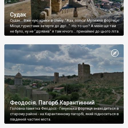
Судак
Судак... Вже чую крики в спину: "Ааа, попса! Муляжна фортеця!
Місце,туристами затерте до дір!..." Но то шо? А мене ще там
не було, ну не "дірявив" я там нічого... принаймні до цього літа.
Феодосія. Пагорб Карантинний
Головна памятка Феодосії - Генуезька фортеця знаходиться в
старому районі - на Карантинному пагорбі, який підноситься в
південній частині міста.