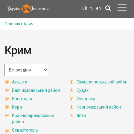
uk
ru
en
Головна
>
Крим
Крим
Алушта
Сімферопольський район
Бахчисарайський район
Судак
Євпаторія
Феодосія
Керч
Чорноморський район
Красноперекопський
Ялта
район
Севастополь