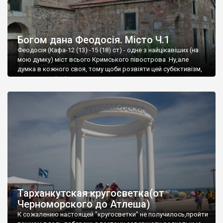
Богом дана Феодосія. Місто Ч.1
Феодосія (Кафа-12 (13) -15 (18) ст) - одне з найцікавіших (на
мою думку) міст всього Кримського півострова .Ну,але
думка в кожного своя, тому щоби розвіяти цей субєктивізм,
запрошую відвідати це
Тарханкутская кругосветка(от
Черноморского до Атлеша)
К сожалению настоящей "кругосветки" не получилось,пройти