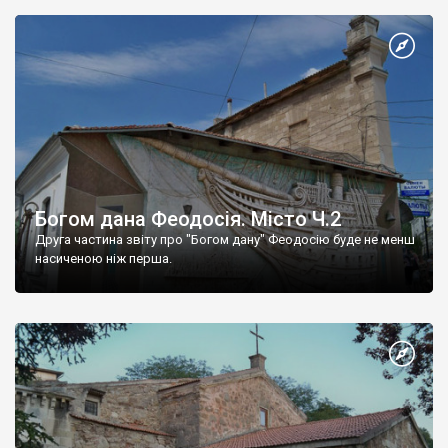
Богом дана Феодосія. Місто Ч.2
Друга частина звіту про "Богом дану" Феодосію буде не менш
насиченою ніж перша.