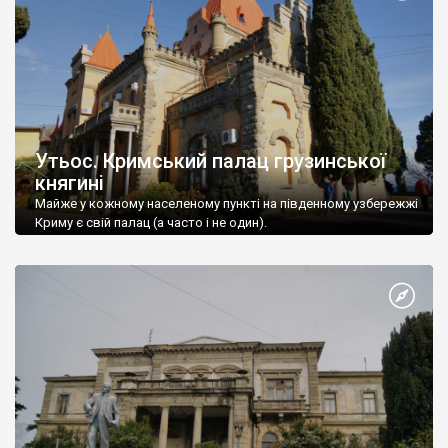
Утьос. Кримський палац грузинської
княгині
Майже у кожному населеному пункті на південному узбережжі
Криму є свій палац (а часто і не один).