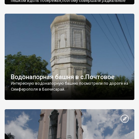
пешком вдоль побережья,поэтому совершали радиальные
вылазки из Оленевки.
Водонапорная башня в с.Почтовое
Интересную водонапорную башню посмотрели по дороге из
Симферополя в Бахчисарай.