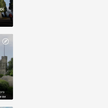
ої
ого
и ви