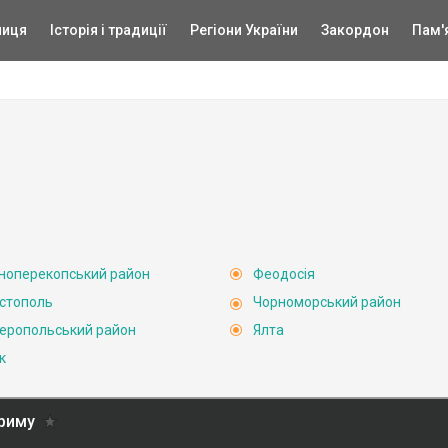
ниця
Історія і традиції
Регіони України
Закордон
Пам'
ноперекопський район
Феодосія
стополь
Чорноморський район
еропольський район
Ялта
к