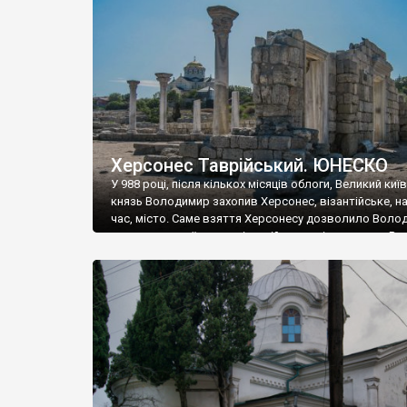
музею «Новгородський музей-заповідник» сотні арт
візантійської доби. Раритети викрадені з фондів об’
культурної спадщини ЮНЕСКО «Херсонеса Таврійсько
Офіційно – на виставку «Золото Візантії», але експер
влада в Україні вважають це лише […]
Херсонес Таврійський. ЮНЕСКО
У 988 році, після кількох місяців облоги, Великий киї
князь Володимир захопив Херсонес, візантійське, на
час, місто. Саме взяття Херсонесу дозволило Воло
диктувати свої умови візантійському імператору Вас
та одружитися з його дочкою Ганною. Цього ж року,
Херсонесі Володимир-язичник, став Василем-
християнином. А потім було Хрещення Русі. На честь
Херсонесу Таврійського названо місто […]