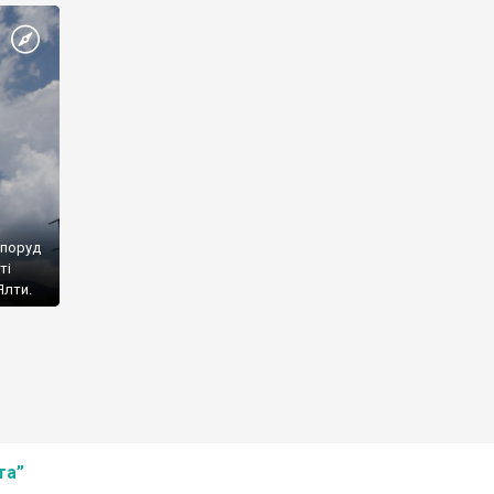
споруд
ті
Ялти.
та”