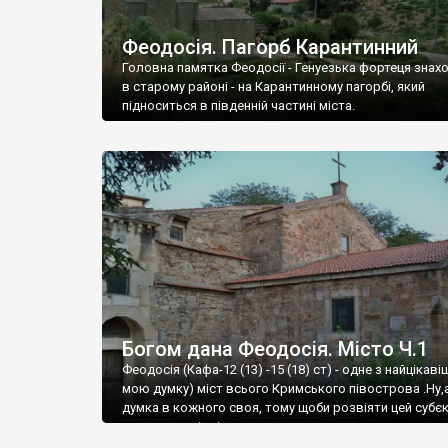
Феодосія. Пагорб Карантинний
Головна памятка Феодосії - Генуезька фортеця знах
в старому районі - на Карантинному пагорбі, який
підноситься в південній частині міста.
Богом дана Феодосія. Місто Ч.1
Феодосія (Кафа-12 (13) -15 (18) ст) - одне з найцікаві
мою думку) міст всього Кримського півострова .Ну,
думка в кожного своя, тому щоби розвіяти цей субєк
запрошую відвідати це