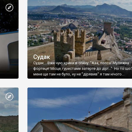
Судак
Судак... Вже чую крики в спину: "Ааа, попса! Муляжна
фортеця! Місце,туристами затерте до дір!..." Но то шо
мене ще там не було, ну не "дірявив" я там нічого...
принаймні до цього літа.