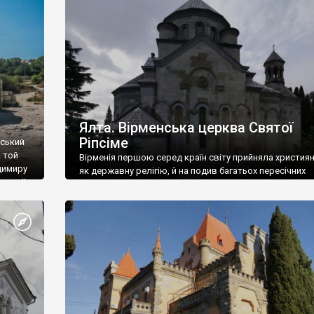
ефактів
називаються «повстяками» (postaki)…” “Вино. Крим
єкту
виробляє відмінне вино і його вдосталь: воно все ду
го».
легке біле і дуже […]
ти та
Ялта. Вірменська церква Святої
Ріпсіме
вський
 той
Вірменія першою серед країн світу прийняла христия
димиру
як державну релігію, й на подив багатьох пересічних
илю ІІ,
українців, які усіх кавказців вважають мусульманами,
 в
вірмени є відданими вірянами Христа