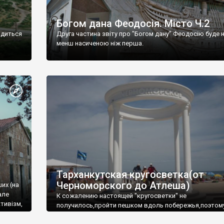
Богом дана Феодосія. Місто Ч.2
одиться
Друга частина звіту про "Богом дану" Феодосію буде 
менш насиченою ніж перша.
Тарханкутская кругосветка(от
Черноморского до Атлеша)
ших (на
але
К сожалению настоящей "кругосветки" не
тивізм,
получилось,пройти пешком вдоль побережья,поэтом
совершали радиальные вылазки из Оленевки.