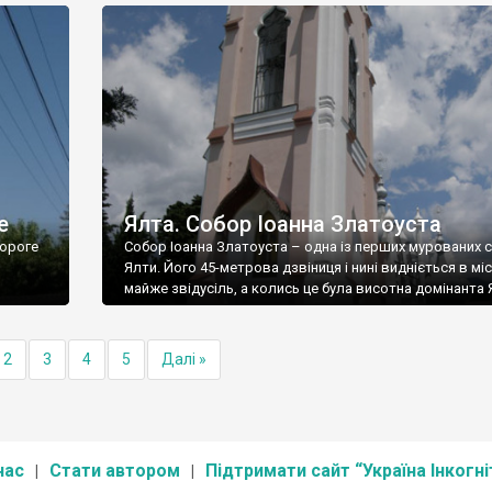
е
Ялта. Собор Іоанна Златоуста
ороге
Собор Іоанна Златоуста – одна із перших мурованих 
Ялти. Його 45-метрова дзвіниця і нині видніється в міс
майже звідусіль, а колись це була висотна домінанта 
2
3
4
5
Далі »
нас
Стати автором
Підтримати сайт “Україна Інкогні