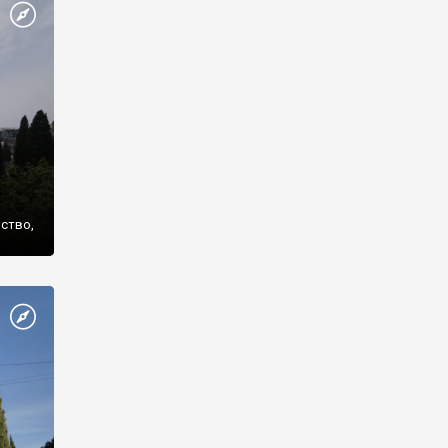
же
нство,