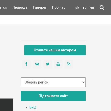
ятки
Природа
Галереї
Про нас
uk
ru
en
Станьте нашим автором
Підтримати сайт
Вхід