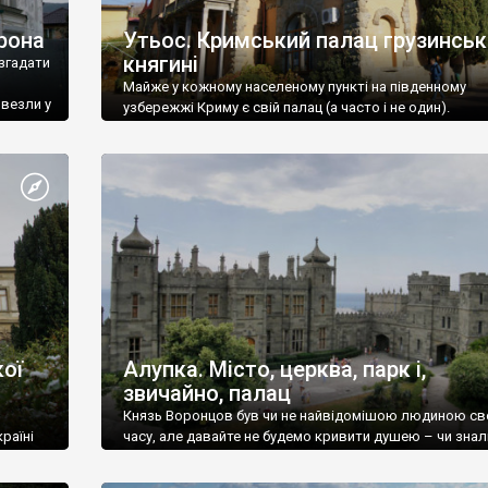
рона
Утьос. Кримський палац грузинськ
княгині
згадати
Майже у кожному населеному пункті на південному
ивезли у
узбережжі Криму є свій палац (а часто і не один).
ої
Алупка. Місто, церква, парк і,
звичайно, палац
Князь Воронцов був чи не найвідомішою людиною св
раїні
часу, але давайте не будемо кривити душею – чи знал
це прізвище до відвідин Алупки? Мабуть все таки ні.