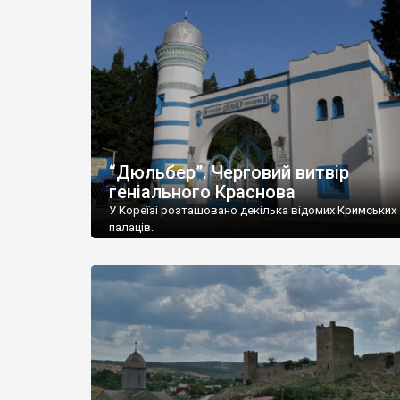
“Дюльбер”. Черговий витвір
геніального Краснова
У Кореїзі розташовано декілька відомих Кримських
палаців.