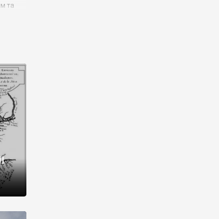
им та
ора і
є
го типу,
ей-
рний
ста:
 райони
від 2
I
і,
рукти,
 котрі