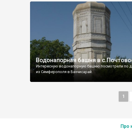
Водонапорная башня в с.Почтово
Интересную водонапорную башню посмотрели по д
из Симферополя в Бахчисарай.
1
Про 