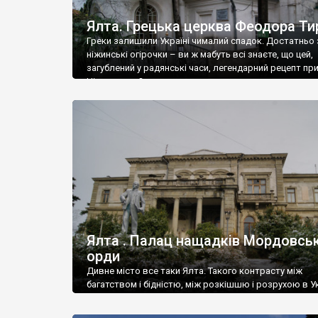
Ялта. Грецька церква Феодора Ти
Греки залишили Україні чималий спадок. Достатньо 
ніжинські огірочки – ви ж мабуть всі знаєте, що цей,
загублений у радянські часи, легендарний рецепт пр
Ніжин греки?
Ялта . Палац нащадків Мордовськ
орди
Дивне місто все таки Ялта. Такого контрасту між
багатством і бідністю, між розкішшю і розрухою в Ук
більше не знайдеш.