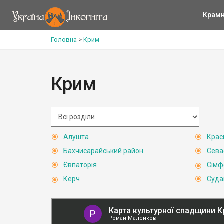
Крам
Головна
>
Крим
Крим
Алушта
Крас
Бахчисарайський район
Сева
Євпаторія
Сімф
Керч
Суда