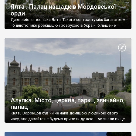
Ялта . Палац нащадків Мордовської
орди
Дивне місто все таки Ялта. Такого контрасту між багатством
і бідністю, між розкішшю і розрухою в Україні більше не
знайдеш.
Алупка. Місто, церква, парк і, звичайно,
палац
Князь Воронцов був чи не найвідомішою людиною свого
часу, але давайте не будемо кривити душею – чи знали ви це
прізвище до відвідин Алупки? Мабуть все таки ні.