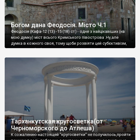
Богом дана Феодосія. Місто Ч.1
Феодосія (Кафа-12 (13) -15 (18) ст) - одне з найцікавіших (на
мою думку) міст всього Кримського півострова .Ну,але
думка в кожного своя, тому щоби розвіяти цей субєктивізм,
запрошую відвідати це
Тарханкутская кругосветка(от
Черноморского до Атлеша)
К сожалению настоящей "кругосветки" не получилось,пройти