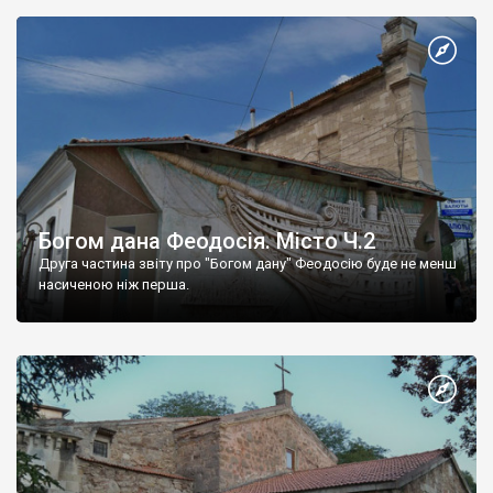
Богом дана Феодосія. Місто Ч.2
Друга частина звіту про "Богом дану" Феодосію буде не менш
насиченою ніж перша.