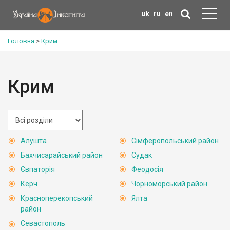
uk
ru
en
Головна
>
Крим
Крим
Алушта
Сімферопольський район
Бахчисарайський район
Судак
Євпаторія
Феодосія
Керч
Чорноморський район
Красноперекопський
Ялта
район
Севастополь