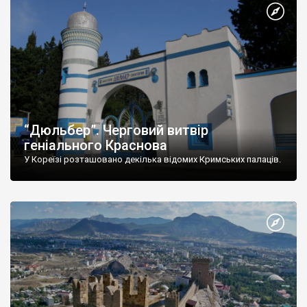
“Дюльбер”. Черговий витвір
геніального Краснова
У Кореїзі розташовано декілька відомих Кримських палаців.