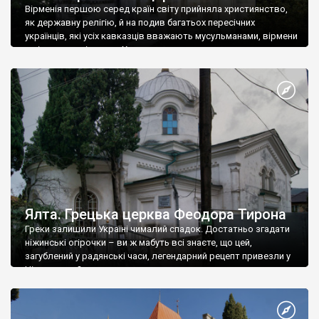
Вірменія першою серед країн світу прийняла християнство,
як державну релігію, й на подив багатьох пересічних
українців, які усіх кавказців вважають мусульманами, вірмени
є відданими вірянами Христа
Ялта. Грецька церква Феодора Тирона
Греки залишили Україні чималий спадок. Достатньо згадати
ніжинські огірочки – ви ж мабуть всі знаєте, що цей,
загублений у радянські часи, легендарний рецепт привезли у
Ніжин греки?