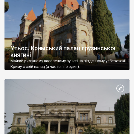
Утьос. Кримський палац грузинської
княгині
Майже у кожному населеному пункті на південному узбережжі
Криму є свій палац (а часто і не один).