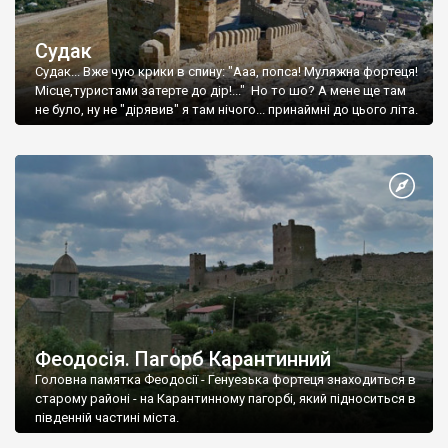
Судак
Судак... Вже чую крики в спину: "Ааа, попса! Муляжна фортеця!
Місце,туристами затерте до дір!..." Но то шо? А мене ще там
не було, ну не "дірявив" я там нічого... принаймні до цього літа.
Феодосія. Пагорб Карантинний
Головна памятка Феодосії - Генуезька фортеця знаходиться в
старому районі - на Карантинному пагорбі, який підноситься в
південній частині міста.