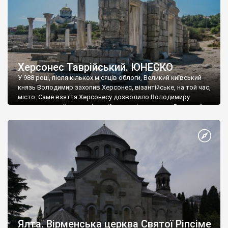
Херсонес Таврійський. ЮНЕСКО
У 988 році, після кількох місяців облоги, Великий київський
князь Володимир захопив Херсонес, візантійське, на той час,
місто. Саме взяття Херсонесу дозволило Володимиру
диктувати свої умови візантійському імператору Василю ІІ, та
одружитися з його дочкою Ганною. Цього ж року, в
Херсонесі Володимир-язичник, став Василем-християнином.
А потім було Хрещення Русі. На честь Херсонесу Таврійського
названо місто […]
Ялта. Вірменська церква Святої Ріпсіме