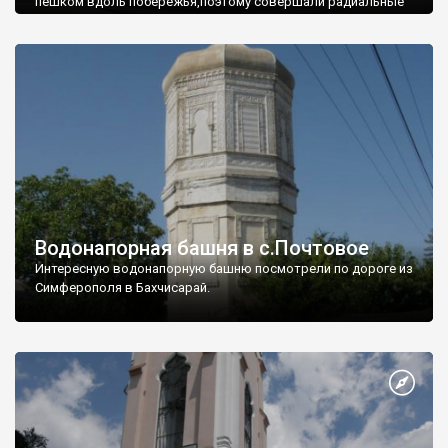
пешком вдоль побережья,поэтому совершали радиальные
вылазки из Оленевки.
Водонапорная башня в с.Почтовое
Интересную водонапорную башню посмотрели по дороге из
Симферополя в Бахчисарай.