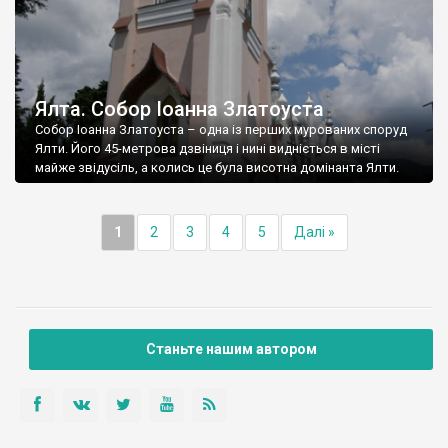
Ялта. Собор Іоанна Златоуста
Собор Іоанна Златоуста – одна із перших мурованих споруд
Ялти. Його 45-метрова дзвіниця і нині видніється в місті
майже звідусіль, а колись це була висотна домінанта Ялти.
1
2
3
4
5
Далі »
Станьте нашим автором