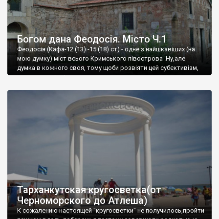
Богом дана Феодосія. Місто Ч.1
Феодосія (Кафа-12 (13) -15 (18) ст) - одне з найцікавіших (на
мою думку) міст всього Кримського півострова .Ну,але
думка в кожного своя, тому щоби розвіяти цей субєктивізм,
запрошую відвідати це
Тарханкутская кругосветка(от
Черноморского до Атлеша)
К сожалению настоящей "кругосветки" не получилось,пройти