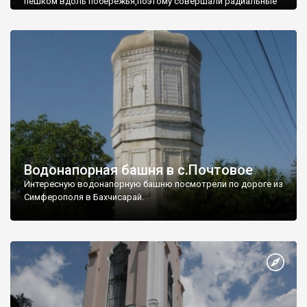
пешком вдоль побережья,поэтому совершали радиальные
вылазки из Оленевки.
Водонапорная башня в с.Почтовое
Интересную водонапорную башню посмотрели по дороге из
Симферополя в Бахчисарай.