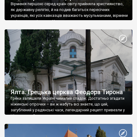
Вірменія першою серед країн світу прийняла християнство,
як державну релігію, й на подив багатьох пересічних
українців, які усіх кавказців вважають мусульманами, вірмени
є відданими вірянами Христа
Ялта. Грецька церква Феодора Тирона
Греки залишили Україні чималий спадок. Достатньо згадати
ніжинські огірочки – ви ж мабуть всі знаєте, що цей,
загублений у радянські часи, легендарний рецепт привезли у
Ніжин греки?