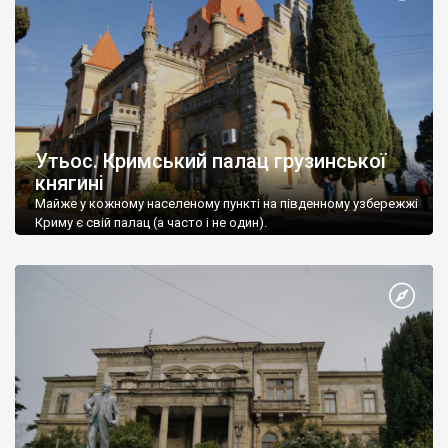
Утьос. Кримський палац грузинської
княгині
Майже у кожному населеному пункті на південному узбережжі
Криму є свій палац (а часто і не один).