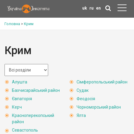
uk
ru
en
Головна
>
Крим
Крим
Алушта
Сімферопольський район
Бахчисарайський район
Судак
Євпаторія
Феодосія
Керч
Чорноморський район
Красноперекопський
Ялта
район
Севастополь