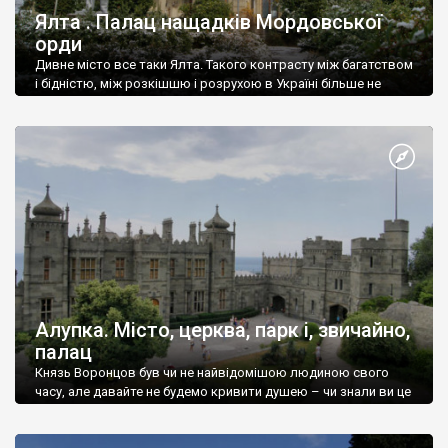
Ялта . Палац нащадків Мордовської
орди
Дивне місто все таки Ялта. Такого контрасту між багатством
і бідністю, між розкішшю і розрухою в Україні більше не
знайдеш.
Алупка. Місто, церква, парк і, звичайно,
палац
Князь Воронцов був чи не найвідомішою людиною свого
часу, але давайте не будемо кривити душею – чи знали ви це
прізвище до відвідин Алупки? Мабуть все таки ні.