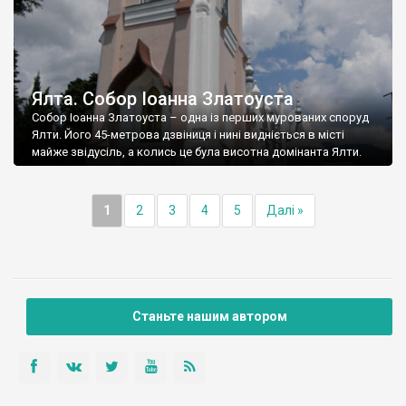
Ялта. Собор Іоанна Златоуста
Собор Іоанна Златоуста – одна із перших мурованих споруд
Ялти. Його 45-метрова дзвіниця і нині видніється в місті
майже звідусіль, а колись це була висотна домінанта Ялти.
1
2
3
4
5
Далі »
Станьте нашим автором