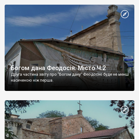
Богом дана Феодосія. Місто Ч.2
Друга частина звіту про "Богом дану" Феодосію буде не менш
насиченою ніж перша.