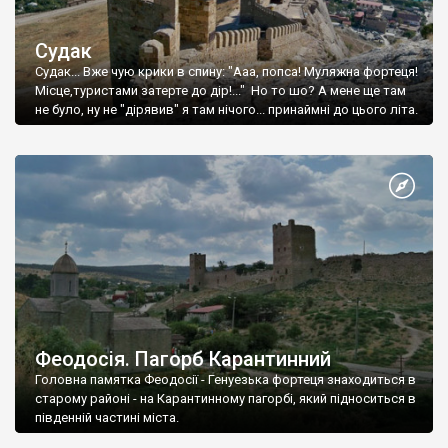
Судак
Судак... Вже чую крики в спину: "Ааа, попса! Муляжна фортеця!
Місце,туристами затерте до дір!..." Но то шо? А мене ще там
не було, ну не "дірявив" я там нічого... принаймні до цього літа.
Феодосія. Пагорб Карантинний
Головна памятка Феодосії - Генуезька фортеця знаходиться в
старому районі - на Карантинному пагорбі, який підноситься в
південній частині міста.