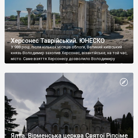
Херсонес Таврійський. ЮНЕСКО
У 988 році, після кількох місяців облоги, Великий київський
князь Володимир захопив Херсонес, візантійське, на той час,
місто. Саме взяття Херсонесу дозволило Володимиру
диктувати свої умови візантійському імператору Василю ІІ, та
одружитися з його дочкою Ганною. Цього ж року, в
Херсонесі Володимир-язичник, став Василем-християнином.
А потім було Хрещення Русі. На честь Херсонесу Таврійського
названо місто […]
Ялта. Вірменська церква Святої Ріпсіме