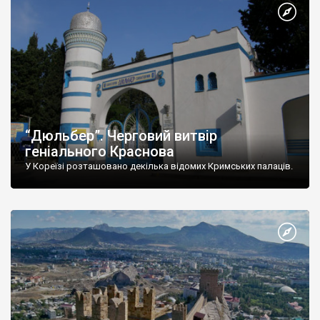
“Дюльбер”. Черговий витвір
геніального Краснова
У Кореїзі розташовано декілька відомих Кримських палаців.