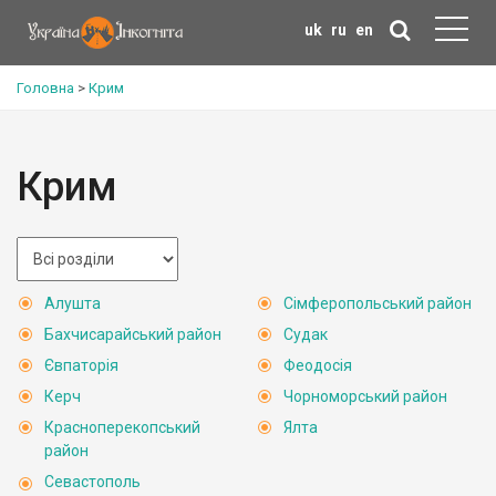
uk
ru
en
Головна
>
Крим
Крим
Алушта
Сімферопольський район
Бахчисарайський район
Судак
Євпаторія
Феодосія
Керч
Чорноморський район
Красноперекопський
Ялта
район
Севастополь