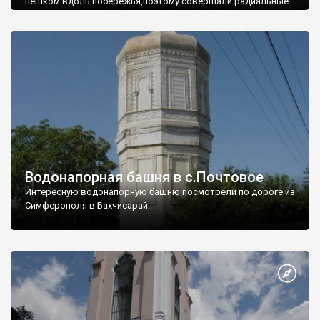
пешком вдоль побережья,поэтому совершали радиальные
вылазки из Оленевки.
Водонапорная башня в с.Почтовое
Интересную водонапорную башню посмотрели по дороге из
Симферополя в Бахчисарай.