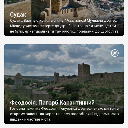
Судак
Судак... Вже чую крики в спину: "Ааа, попса! Муляжна фортеця!
Місце,туристами затерте до дір!..." Но то шо? А мене ще там
не було, ну не "дірявив" я там нічого... принаймні до цього літа.
Феодосія. Пагорб Карантинний
Головна памятка Феодосії - Генуезька фортеця знаходиться в
старому районі - на Карантинному пагорбі, який підноситься в
південній частині міста.