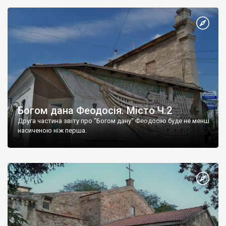
Богом дана Феодосія. Місто Ч.2
Друга частина звіту про "Богом дану" Феодосію буде не менш
насиченою ніж перша.