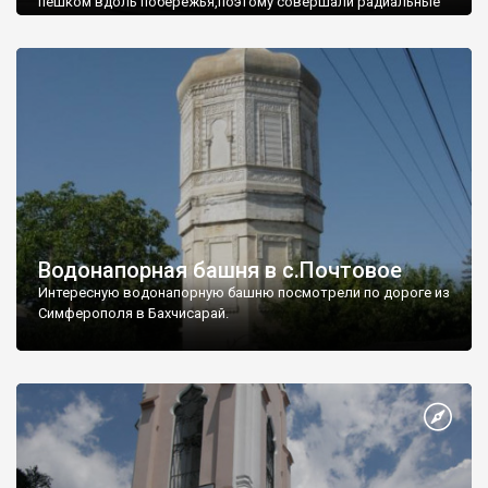
пешком вдоль побережья,поэтому совершали радиальные
вылазки из Оленевки.
Водонапорная башня в с.Почтовое
Интересную водонапорную башню посмотрели по дороге из
Симферополя в Бахчисарай.