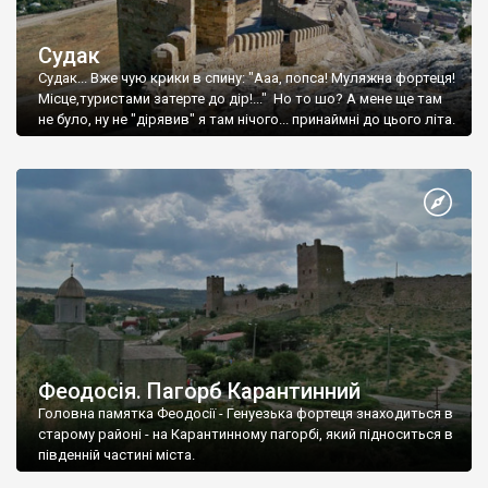
Судак
Судак... Вже чую крики в спину: "Ааа, попса! Муляжна фортеця!
Місце,туристами затерте до дір!..." Но то шо? А мене ще там
не було, ну не "дірявив" я там нічого... принаймні до цього літа.
Феодосія. Пагорб Карантинний
Головна памятка Феодосії - Генуезька фортеця знаходиться в
старому районі - на Карантинному пагорбі, який підноситься в
південній частині міста.