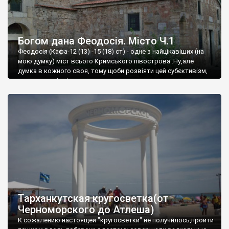
Богом дана Феодосія. Місто Ч.1
Феодосія (Кафа-12 (13) -15 (18) ст) - одне з найцікавіших (на
мою думку) міст всього Кримського півострова .Ну,але
думка в кожного своя, тому щоби розвіяти цей субєктивізм,
запрошую відвідати це
Тарханкутская кругосветка(от
Черноморского до Атлеша)
К сожалению настоящей "кругосветки" не получилось,пройти