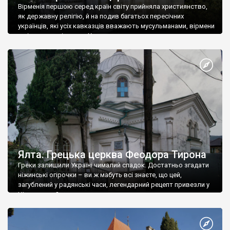
Вірменія першою серед країн світу прийняла християнство,
як державну релігію, й на подив багатьох пересічних
українців, які усіх кавказців вважають мусульманами, вірмени
є відданими вірянами Христа
Ялта. Грецька церква Феодора Тирона
Греки залишили Україні чималий спадок. Достатньо згадати
ніжинські огірочки – ви ж мабуть всі знаєте, що цей,
загублений у радянські часи, легендарний рецепт привезли у
Ніжин греки?