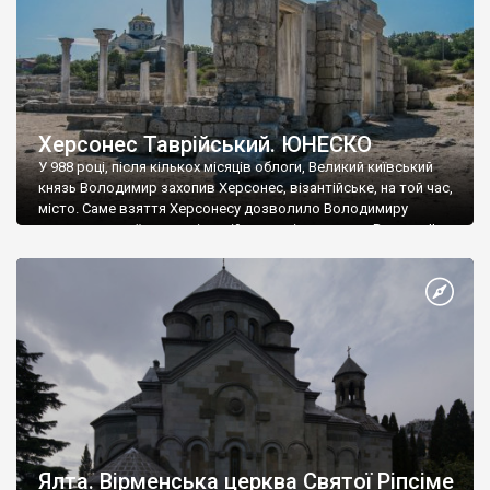
Херсонес Таврійський. ЮНЕСКО
У 988 році, після кількох місяців облоги, Великий київський
князь Володимир захопив Херсонес, візантійське, на той час,
місто. Саме взяття Херсонесу дозволило Володимиру
диктувати свої умови візантійському імператору Василю ІІ, та
одружитися з його дочкою Ганною. Цього ж року, в
Херсонесі Володимир-язичник, став Василем-християнином.
А потім було Хрещення Русі. На честь Херсонесу Таврійського
названо місто […]
Ялта. Вірменська церква Святої Ріпсіме