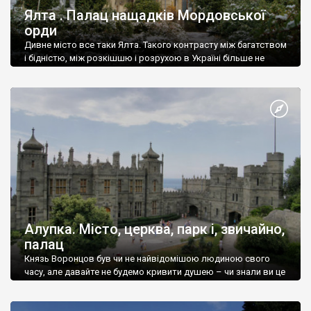
Ялта . Палац нащадків Мордовської
орди
Дивне місто все таки Ялта. Такого контрасту між багатством
і бідністю, між розкішшю і розрухою в Україні більше не
знайдеш.
Алупка. Місто, церква, парк і, звичайно,
палац
Князь Воронцов був чи не найвідомішою людиною свого
часу, але давайте не будемо кривити душею – чи знали ви це
прізвище до відвідин Алупки? Мабуть все таки ні.