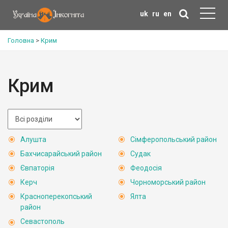
uk
ru
en
Головна
>
Крим
Крим
Алушта
Сімферопольський район
Бахчисарайський район
Судак
Євпаторія
Феодосія
Керч
Чорноморський район
Красноперекопський
Ялта
район
Севастополь