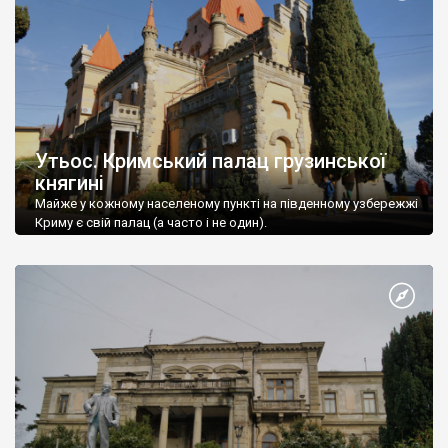
Утьос. Кримський палац грузинської
княгині
Майже у кожному населеному пункті на південному узбережжі
Криму є свій палац (а часто і не один).