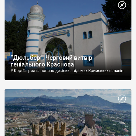
“Дюльбер”. Черговий витвір
геніального Краснова
У Кореїзі розташовано декілька відомих Кримських палаців.