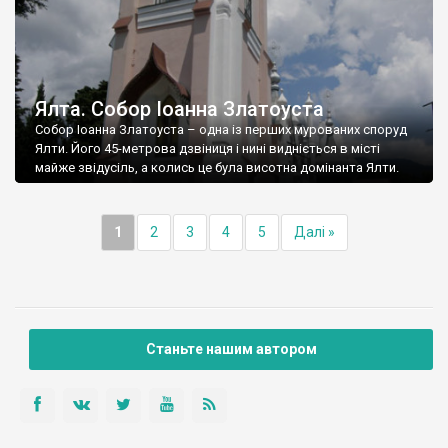
Ялта. Собор Іоанна Златоуста
Собор Іоанна Златоуста – одна із перших мурованих споруд
Ялти. Його 45-метрова дзвіниця і нині видніється в місті
майже звідусіль, а колись це була висотна домінанта Ялти.
1
2
3
4
5
Далі »
Станьте нашим автором