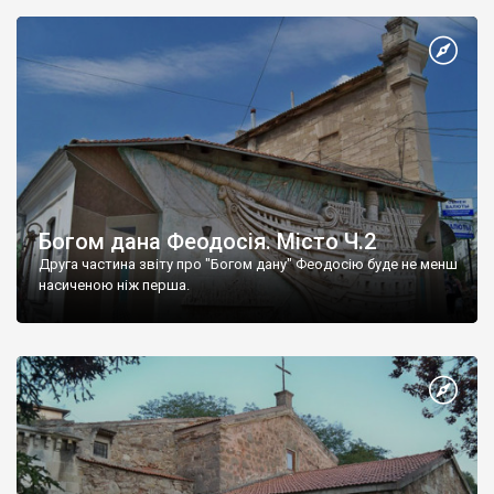
Богом дана Феодосія. Місто Ч.2
Друга частина звіту про "Богом дану" Феодосію буде не менш
насиченою ніж перша.