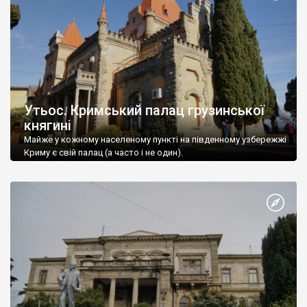
Утьос. Кримський палац грузинської
княгині
Майже у кожному населеному пункті на південному узбережжі
Криму є свій палац (а часто і не один).