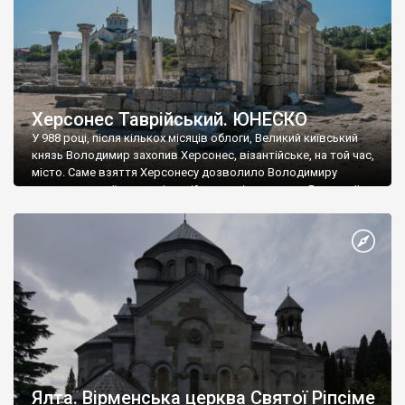
Херсонес Таврійський. ЮНЕСКО
У 988 році, після кількох місяців облоги, Великий київський
князь Володимир захопив Херсонес, візантійське, на той час,
місто. Саме взяття Херсонесу дозволило Володимиру
диктувати свої умови візантійському імператору Василю ІІ, та
одружитися з його дочкою Ганною. Цього ж року, в
Херсонесі Володимир-язичник, став Василем-християнином.
А потім було Хрещення Русі. На честь Херсонесу Таврійського
названо місто […]
Ялта. Вірменська церква Святої Ріпсіме