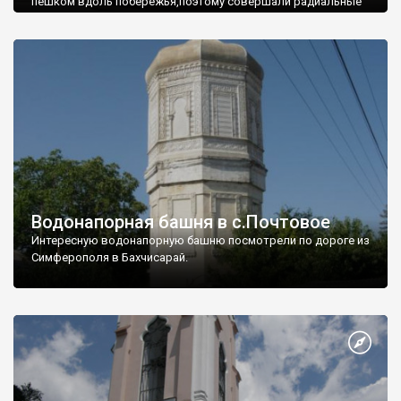
пешком вдоль побережья,поэтому совершали радиальные
вылазки из Оленевки.
Водонапорная башня в с.Почтовое
Интересную водонапорную башню посмотрели по дороге из
Симферополя в Бахчисарай.