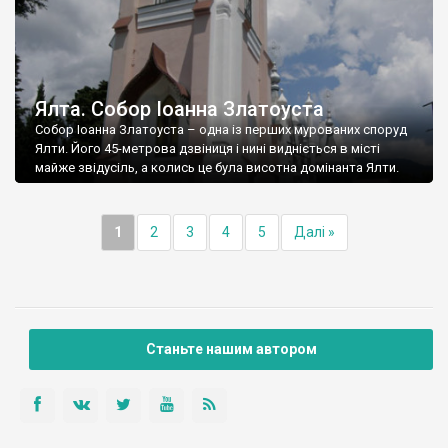
Ялта. Собор Іоанна Златоуста
Собор Іоанна Златоуста – одна із перших мурованих споруд
Ялти. Його 45-метрова дзвіниця і нині видніється в місті
майже звідусіль, а колись це була висотна домінанта Ялти.
1
2
3
4
5
Далі »
Станьте нашим автором