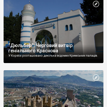
“Дюльбер”. Черговий витвір
геніального Краснова
У Кореїзі розташовано декілька відомих Кримських палаців.