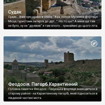
Судак
Судак... Вже чую крики в спину: "Ааа, попса! Муляжна фортеця!
Місце,туристами затерте до дір!..." Но то шо? А мене ще там
не було, ну не "дірявив" я там нічого... принаймні до цього літа.
Феодосія. Пагорб Карантинний
Головна памятка Феодосії - Генуезька фортеця знаходиться в
старому районі - на Карантинному пагорбі, який підноситься в
південній частині міста.