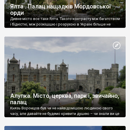
Ялта . Палац нащадків Мордовської
орди
Дивне місто все таки Ялта. Такого контрасту між багатством
і бідністю, між розкішшю і розрухою в Україні більше не
знайдеш.
Алупка. Місто, церква, парк і, звичайно,
палац
Князь Воронцов був чи не найвідомішою людиною свого
часу, але давайте не будемо кривити душею – чи знали ви це
прізвище до відвідин Алупки? Мабуть все таки ні.