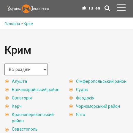
uk
ru
en
Головна
>
Крим
Крим
Алушта
Сімферопольський район
Бахчисарайський район
Судак
Євпаторія
Феодосія
Керч
Чорноморський район
Красноперекопський
Ялта
район
Севастополь