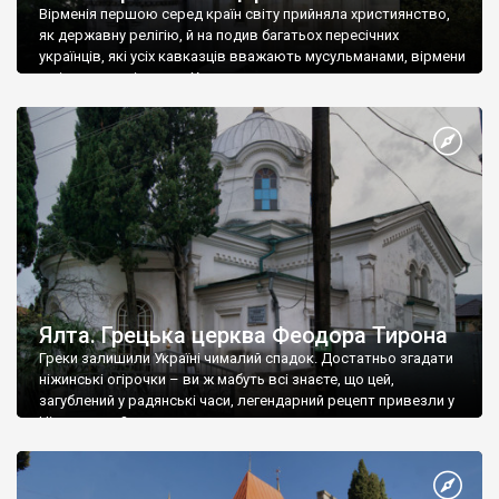
Вірменія першою серед країн світу прийняла християнство,
як державну релігію, й на подив багатьох пересічних
українців, які усіх кавказців вважають мусульманами, вірмени
є відданими вірянами Христа
Ялта. Грецька церква Феодора Тирона
Греки залишили Україні чималий спадок. Достатньо згадати
ніжинські огірочки – ви ж мабуть всі знаєте, що цей,
загублений у радянські часи, легендарний рецепт привезли у
Ніжин греки?