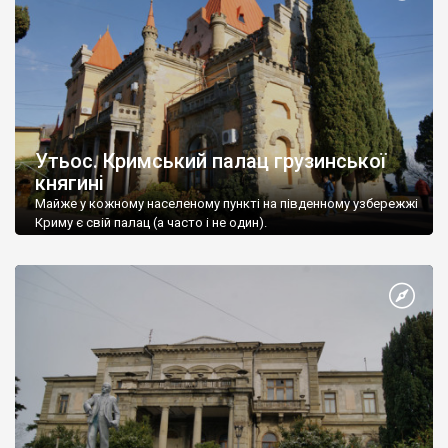
Утьос. Кримський палац грузинської
княгині
Майже у кожному населеному пункті на південному узбережжі
Криму є свій палац (а часто і не один).