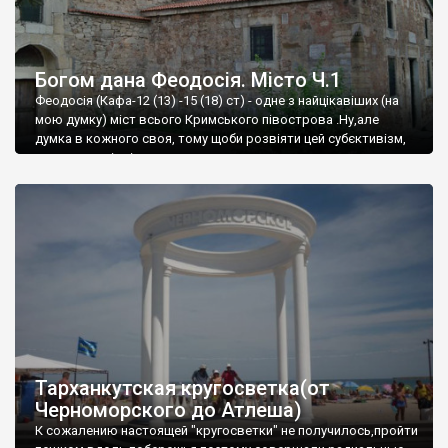
Богом дана Феодосія. Місто Ч.1
Феодосія (Кафа-12 (13) -15 (18) ст) - одне з найцікавіших (на
мою думку) міст всього Кримського півострова .Ну,але
думка в кожного своя, тому щоби розвіяти цей субєктивізм,
запрошую відвідати це
Тарханкутская кругосветка(от
Черноморского до Атлеша)
К сожалению настоящей "кругосветки" не получилось,пройти