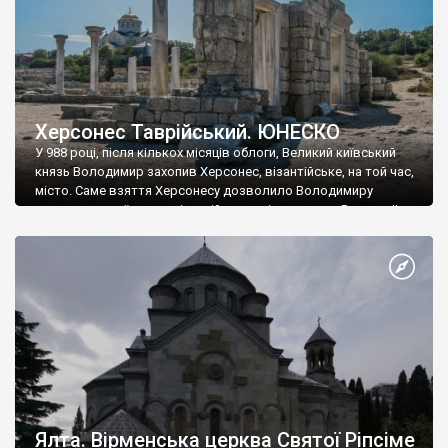
Херсонес Таврійський. ЮНЕСКО
У 988 році, після кількох місяців облоги, Великий київський
князь Володимир захопив Херсонес, візантійське, на той час,
місто. Саме взяття Херсонесу дозволило Володимиру
диктувати свої умови візантійському імператору Василю ІІ, та
одружитися з його дочкою Ганною. Цього ж року, в
Херсонесі Володимир-язичник, став Василем-християнином.
А потім було Хрещення Русі. На честь Херсонесу Таврійського
названо місто […]
Ялта. Вірменська церква Святої Ріпсіме