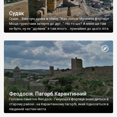
Судак
Судак... Вже чую крики в спину: "Ааа, попса! Муляжна фортеця!
Місце,туристами затерте до дір!..." Но то шо? А мене ще там
не було, ну не "дірявив" я там нічого... принаймні до цього літа.
Феодосія. Пагорб Карантинний
Головна памятка Феодосії - Генуезька фортеця знаходиться в
старому районі - на Карантинному пагорбі, який підноситься в
південній частині міста.