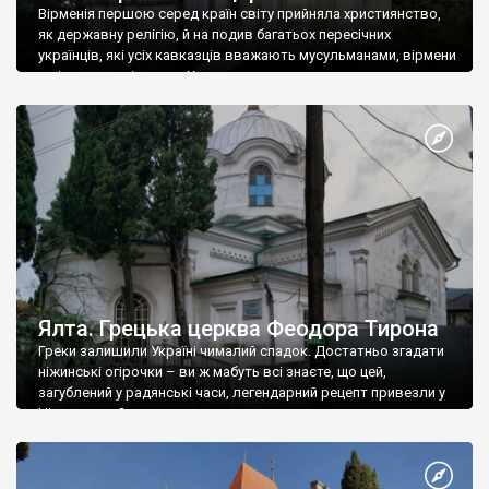
Вірменія першою серед країн світу прийняла християнство,
як державну релігію, й на подив багатьох пересічних
українців, які усіх кавказців вважають мусульманами, вірмени
є відданими вірянами Христа
Ялта. Грецька церква Феодора Тирона
Греки залишили Україні чималий спадок. Достатньо згадати
ніжинські огірочки – ви ж мабуть всі знаєте, що цей,
загублений у радянські часи, легендарний рецепт привезли у
Ніжин греки?