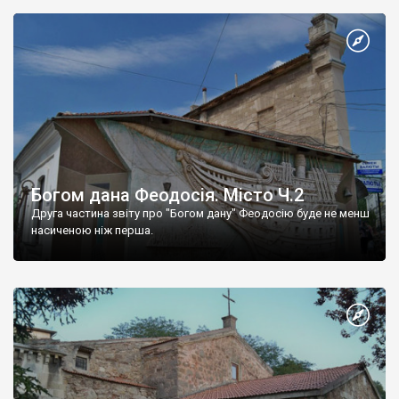
Богом дана Феодосія. Місто Ч.2
Друга частина звіту про "Богом дану" Феодосію буде не менш
насиченою ніж перша.