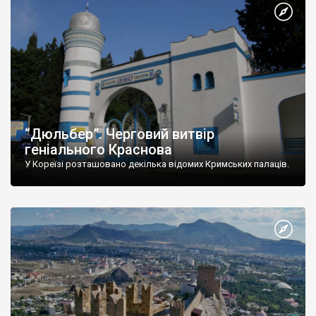
“Дюльбер”. Черговий витвір
геніального Краснова
У Кореїзі розташовано декілька відомих Кримських палаців.