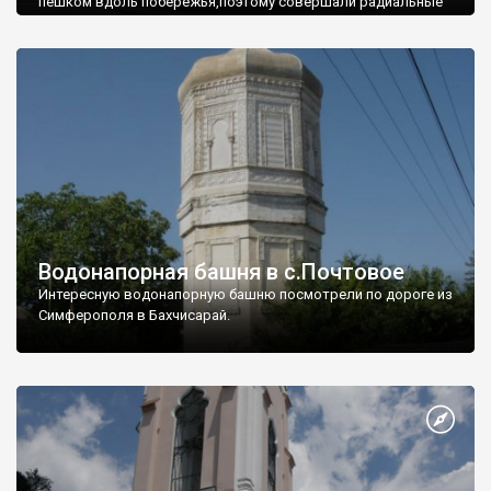
пешком вдоль побережья,поэтому совершали радиальные
вылазки из Оленевки.
Водонапорная башня в с.Почтовое
Интересную водонапорную башню посмотрели по дороге из
Симферополя в Бахчисарай.