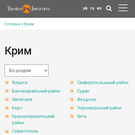
uk
ru
en
Головна
>
Крим
Крим
Алушта
Сімферопольський район
Бахчисарайський район
Судак
Євпаторія
Феодосія
Керч
Чорноморський район
Красноперекопський
Ялта
район
Севастополь