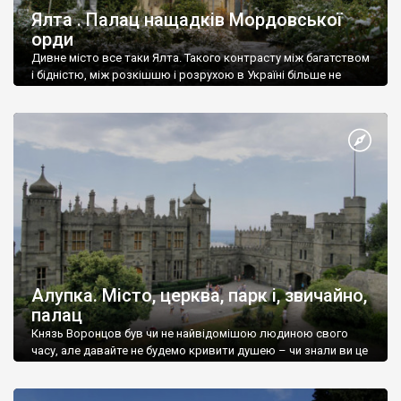
Ялта . Палац нащадків Мордовської
орди
Дивне місто все таки Ялта. Такого контрасту між багатством
і бідністю, між розкішшю і розрухою в Україні більше не
знайдеш.
Алупка. Місто, церква, парк і, звичайно,
палац
Князь Воронцов був чи не найвідомішою людиною свого
часу, але давайте не будемо кривити душею – чи знали ви це
прізвище до відвідин Алупки? Мабуть все таки ні.