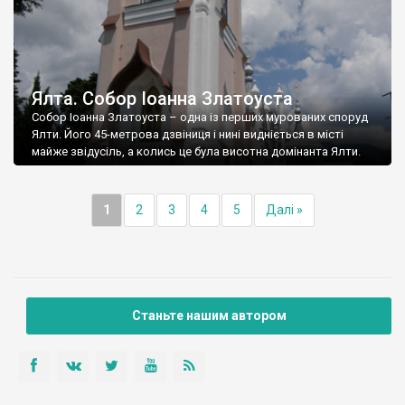
Ялта. Собор Іоанна Златоуста
Собор Іоанна Златоуста – одна із перших мурованих споруд
Ялти. Його 45-метрова дзвіниця і нині видніється в місті
майже звідусіль, а колись це була висотна домінанта Ялти.
1
2
3
4
5
Далі »
Станьте нашим автором