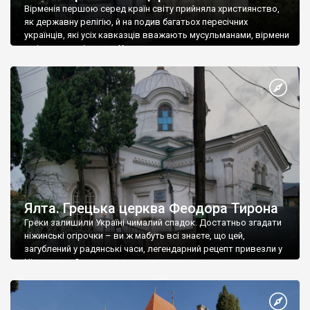
Вірменія першою серед країн світу прийняла християнство,
як державну релігію, й на подив багатьох пересічних
українців, які усіх кавказців вважають мусульманами, вірмени
є відданими вірянами Христа
Ялта. Грецька церква Феодора Тирона
Греки залишили Україні чималий спадок. Достатньо згадати
ніжинські огірочки – ви ж мабуть всі знаєте, що цей,
загублений у радянські часи, легендарний рецепт привезли у
Ніжин греки?