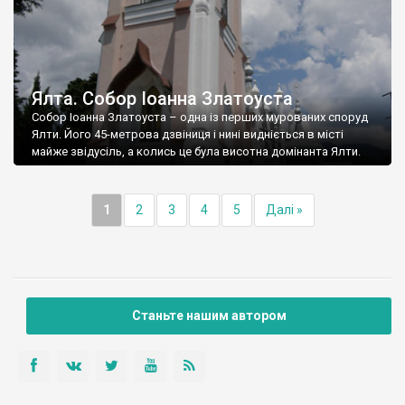
Ялта. Собор Іоанна Златоуста
Собор Іоанна Златоуста – одна із перших мурованих споруд
Ялти. Його 45-метрова дзвіниця і нині видніється в місті
майже звідусіль, а колись це була висотна домінанта Ялти.
1
2
3
4
5
Далі »
Станьте нашим автором