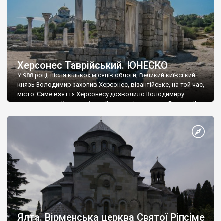
Херсонес Таврійський. ЮНЕСКО
У 988 році, після кількох місяців облоги, Великий київський
князь Володимир захопив Херсонес, візантійське, на той час,
місто. Саме взяття Херсонесу дозволило Володимиру
диктувати свої умови візантійському імператору Василю ІІ, та
одружитися з його дочкою Ганною. Цього ж року, в
Херсонесі Володимир-язичник, став Василем-християнином.
А потім було Хрещення Русі. На честь Херсонесу Таврійського
названо місто […]
Ялта. Вірменська церква Святої Ріпсіме