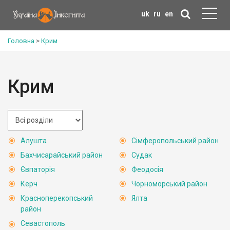
uk
ru
en
Головна
>
Крим
Крим
Алушта
Сімферопольський район
Бахчисарайський район
Судак
Євпаторія
Феодосія
Керч
Чорноморський район
Красноперекопський
Ялта
район
Севастополь