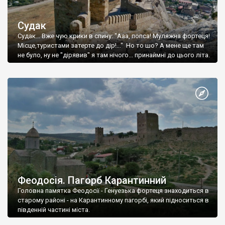
Судак
Судак... Вже чую крики в спину: "Ааа, попса! Муляжна фортеця!
Місце,туристами затерте до дір!..." Но то шо? А мене ще там
не було, ну не "дірявив" я там нічого... принаймні до цього літа.
Феодосія. Пагорб Карантинний
Головна памятка Феодосії - Генуезька фортеця знаходиться в
старому районі - на Карантинному пагорбі, який підноситься в
південній частині міста.