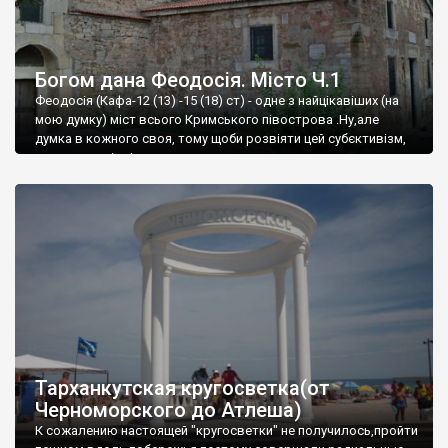
Богом дана Феодосія. Місто Ч.1
Феодосія (Кафа-12 (13) -15 (18) ст) - одне з найцікавіших (на
мою думку) міст всього Кримського півострова .Ну,але
думка в кожного своя, тому щоби розвіяти цей субєктивізм,
запрошую відвідати це
Тарханкутская кругосветка(от
Черноморского до Атлеша)
К сожалению настоящей "кругосветки" не получилось,пройти