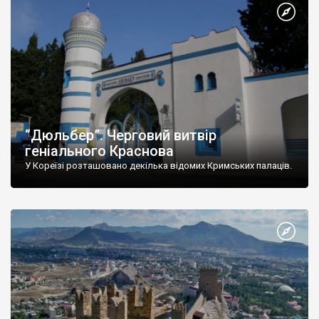
“Дюльбер”. Черговий витвір
геніального Краснова
У Кореїзі розташовано декілька відомих Кримських палаців.