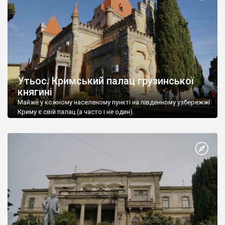
Утьос. Кримський палац грузинської
княгині
Майже у кожному населеному пункті на південному узбережжі
Криму є свій палац (а часто і не один).