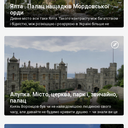
Ялта . Палац нащадків Мордовської
орди
Дивне місто все таки Ялта. Такого контрасту між багатством
і бідністю, між розкішшю і розрухою в Україні більше не
знайдеш.
Алупка. Місто, церква, парк і, звичайно,
палац
Князь Воронцов був чи не найвідомішою людиною свого
часу, але давайте не будемо кривити душею – чи знали ви це
прізвище до відвідин Алупки? Мабуть все таки ні.