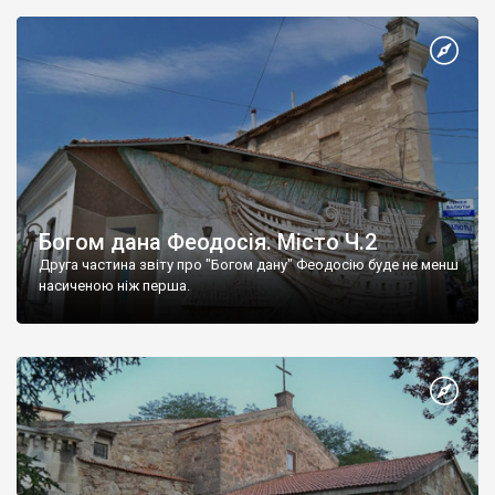
Богом дана Феодосія. Місто Ч.2
Друга частина звіту про "Богом дану" Феодосію буде не менш
насиченою ніж перша.