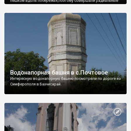
пешком вдоль побережья,поэтому совершали радиальные
вылазки из Оленевки.
Водонапорная башня в с.Почтовое
Интересную водонапорную башню посмотрели по дороге из
Симферополя в Бахчисарай.