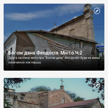
Богом дана Феодосія. Місто Ч.2
Друга частина звіту про "Богом дану" Феодосію буде не менш
насиченою ніж перша.