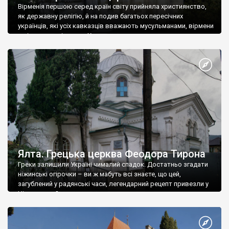
Вірменія першою серед країн світу прийняла християнство,
як державну релігію, й на подив багатьох пересічних
українців, які усіх кавказців вважають мусульманами, вірмени
є відданими вірянами Христа
Ялта. Грецька церква Феодора Тирона
Греки залишили Україні чималий спадок. Достатньо згадати
ніжинські огірочки – ви ж мабуть всі знаєте, що цей,
загублений у радянські часи, легендарний рецепт привезли у
Ніжин греки?