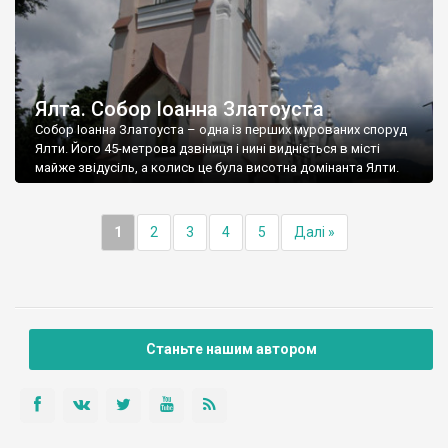
Ялта. Собор Іоанна Златоуста
Собор Іоанна Златоуста – одна із перших мурованих споруд
Ялти. Його 45-метрова дзвіниця і нині видніється в місті
майже звідусіль, а колись це була висотна домінанта Ялти.
1
2
3
4
5
Далі »
Станьте нашим автором