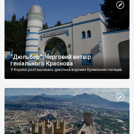
“Дюльбер”. Черговий витвір
геніального Краснова
У Кореїзі розташовано декілька відомих Кримських палаців.