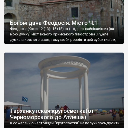
Богом дана Феодосія. Місто Ч.1
Феодосія (Кафа-12 (13) -15 (18) ст) - одне з найцікавіших (на
мою думку) міст всього Кримського півострова .Ну,але
думка в кожного своя, тому щоби розвіяти цей субєктивізм,
запрошую відвідати це
Тарханкутская кругосветка(от
Черноморского до Атлеша)
К сожалению настоящей "кругосветки" не получилось,пройти