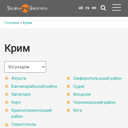
uk
ru
en
Головна
>
Крим
Крим
Алушта
Сімферопольський район
Бахчисарайський район
Судак
Євпаторія
Феодосія
Керч
Чорноморський район
Красноперекопський
Ялта
район
Севастополь