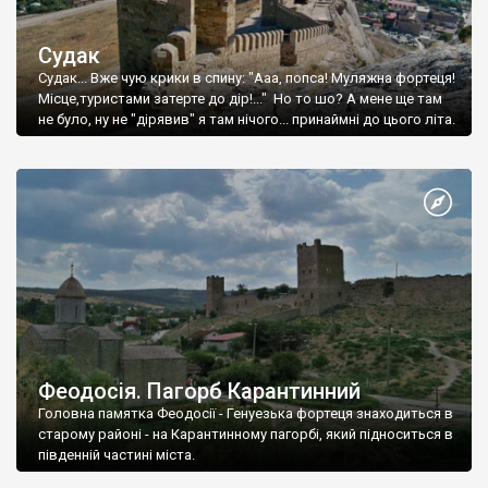
Судак
Судак... Вже чую крики в спину: "Ааа, попса! Муляжна фортеця!
Місце,туристами затерте до дір!..." Но то шо? А мене ще там
не було, ну не "дірявив" я там нічого... принаймні до цього літа.
Феодосія. Пагорб Карантинний
Головна памятка Феодосії - Генуезька фортеця знаходиться в
старому районі - на Карантинному пагорбі, який підноситься в
південній частині міста.