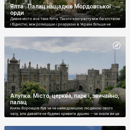
Ялта . Палац нащадків Мордовської
орди
Дивне місто все таки Ялта. Такого контрасту між багатством
і бідністю, між розкішшю і розрухою в Україні більше не
знайдеш.
Алупка. Місто, церква, парк і, звичайно,
палац
Князь Воронцов був чи не найвідомішою людиною свого
часу, але давайте не будемо кривити душею – чи знали ви це
прізвище до відвідин Алупки? Мабуть все таки ні.