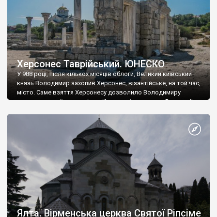
Херсонес Таврійський. ЮНЕСКО
У 988 році, після кількох місяців облоги, Великий київський
князь Володимир захопив Херсонес, візантійське, на той час,
місто. Саме взяття Херсонесу дозволило Володимиру
диктувати свої умови візантійському імператору Василю ІІ, та
одружитися з його дочкою Ганною. Цього ж року, в
Херсонесі Володимир-язичник, став Василем-християнином.
А потім було Хрещення Русі. На честь Херсонесу Таврійського
названо місто […]
Ялта. Вірменська церква Святої Ріпсіме