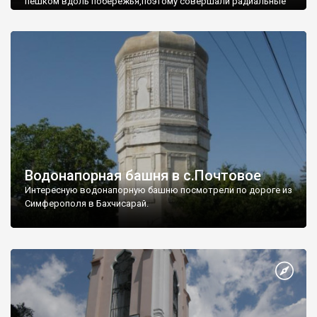
пешком вдоль побережья,поэтому совершали радиальные
вылазки из Оленевки.
Водонапорная башня в с.Почтовое
Интересную водонапорную башню посмотрели по дороге из
Симферополя в Бахчисарай.