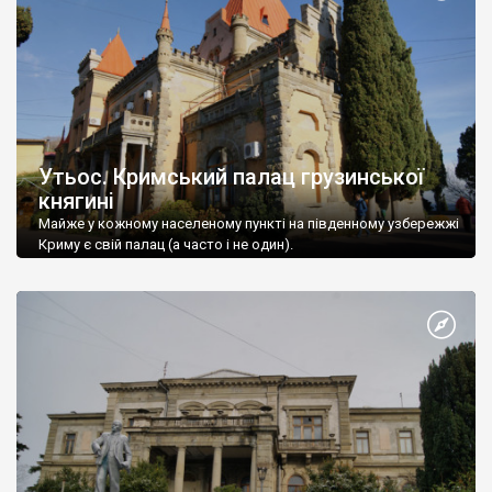
Утьос. Кримський палац грузинської
княгині
Майже у кожному населеному пункті на південному узбережжі
Криму є свій палац (а часто і не один).