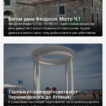
Богом дана Феодосія. Місто Ч.1
Феодосія (Кафа-12 (13) -15 (18) ст) - одне з найцікавіших (на
мою думку) міст всього Кримського півострова .Ну,але
думка в кожного своя, тому щоби розвіяти цей субєктивізм,
запрошую відвідати це
Тарханкутская кругосветка(от
Черноморского до Атлеша)
К сожалению настоящей "кругосветки" не получилось,пройти