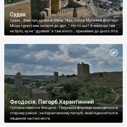
Судак
Судак... Вже чую крики в спину: "Ааа, попса! Муляжна фортеця!
Місце,туристами затерте до дір!..." Но то шо? А мене ще там
не було, ну не "дірявив" я там нічого... принаймні до цього літа.
Феодосія. Пагорб Карантинний
Головна памятка Феодосії - Генуезька фортеця знаходиться в
старому районі - на Карантинному пагорбі, який підноситься в
південній частині міста.