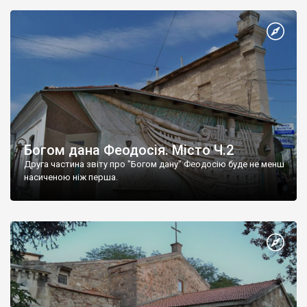
Богом дана Феодосія. Місто Ч.2
Друга частина звіту про "Богом дану" Феодосію буде не менш
насиченою ніж перша.