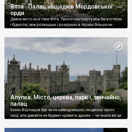
Ялта . Палац нащадків Мордовської
орди
Дивне місто все таки Ялта. Такого контрасту між багатством
і бідністю, між розкішшю і розрухою в Україні більше не
знайдеш.
Алупка. Місто, церква, парк і, звичайно,
палац
Князь Воронцов був чи не найвідомішою людиною свого
часу, але давайте не будемо кривити душею – чи знали ви це
прізвище до відвідин Алупки? Мабуть все таки ні.