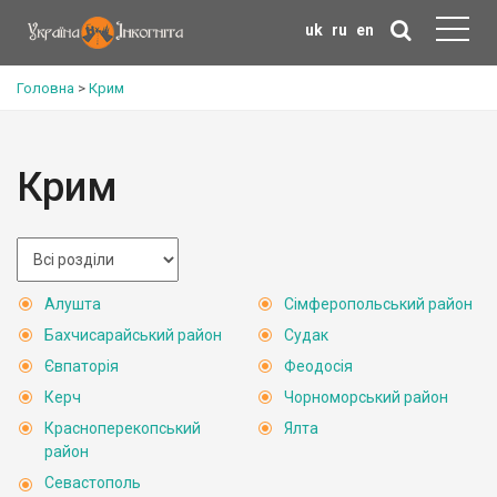
uk
ru
en
Головна
>
Крим
Крим
Алушта
Сімферопольський район
Бахчисарайський район
Судак
Євпаторія
Феодосія
Керч
Чорноморський район
Красноперекопський
Ялта
район
Севастополь