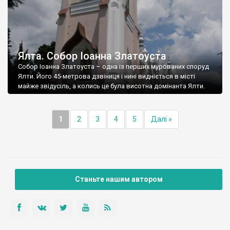
Ялта. Собор Іоанна Златоуста
Собор Іоанна Златоуста – одна із перших мурованих споруд
Ялти. Його 45-метрова дзвіниця і нині видніється в місті
майже звідусіль, а колись це була висотна домінанта Ялти.
1
2
3
4
5
Далі »
Станьте нашим автором