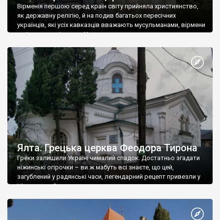
Вірменія першою серед країн світу прийняла християнство,
як державну релігію, й на подив багатьох пересічних
українців, які усіх кавказців вважають мусульманами, вірмени
є відданими вірянами Христа
Ялта. Грецька церква Феодора Тирона
Греки залишили Україні чималий спадок. Достатньо згадати
ніжинські огірочки – ви ж мабуть всі знаєте, що цей,
загублений у радянські часи, легендарний рецепт привезли у
Ніжин греки?