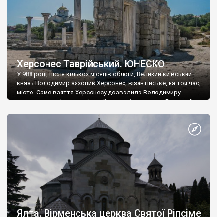
Херсонес Таврійський. ЮНЕСКО
У 988 році, після кількох місяців облоги, Великий київський
князь Володимир захопив Херсонес, візантійське, на той час,
місто. Саме взяття Херсонесу дозволило Володимиру
диктувати свої умови візантійському імператору Василю ІІ, та
одружитися з його дочкою Ганною. Цього ж року, в
Херсонесі Володимир-язичник, став Василем-християнином.
А потім було Хрещення Русі. На честь Херсонесу Таврійського
названо місто […]
Ялта. Вірменська церква Святої Ріпсіме