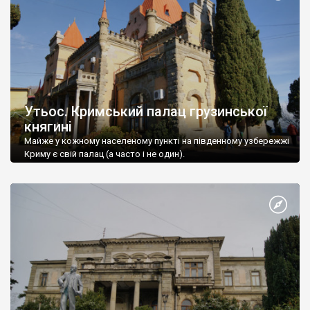
Утьос. Кримський палац грузинської
княгині
Майже у кожному населеному пункті на південному узбережжі
Криму є свій палац (а часто і не один).