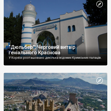
“Дюльбер”. Черговий витвір
геніального Краснова
У Кореїзі розташовано декілька відомих Кримських палаців.