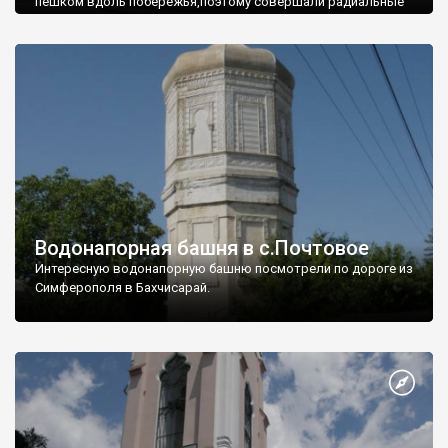
пешком вдоль побережья,поэтому совершали радиальные
вылазки из Оленевки.
Водонапорная башня в с.Почтовое
Интересную водонапорную башню посмотрели по дороге из
Симферополя в Бахчисарай.