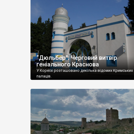
“Дюльбер”. Черговий витвір
геніального Краснова
У Кореїзі розташовано декілька відомих Кримських
палаців.