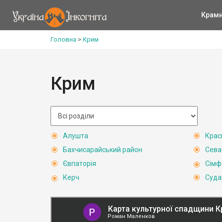
Крам
Головна
>
Крим
Крим
Алушта
Крас
Бахчисарайський район
Сева
Євпаторія
Сімф
Керч
Суда