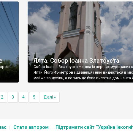
е
Ялта. Собор Іоанна Златоуста
ороге
Собор Іоанна Златоуста – одна із перших мурованих 
Ялти. Його 45-метрова дзвіниця і нині видніється в міс
майже звідусіль, а колись це була висотна домінанта 
2
3
4
5
Далі »
нас
Стати автором
Підтримати сайт “Україна Інкогні