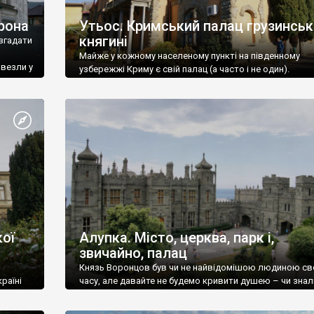
рона
Утьос. Кримський палац грузинськ
княгині
згадати
Майже у кожному населеному пункті на південному
ивезли у
узбережжі Криму є свій палац (а часто і не один).
ої
Алупка. Місто, церква, парк і,
звичайно, палац
Князь Воронцов був чи не найвідомішою людиною св
раїні
часу, але давайте не будемо кривити душею – чи знал
це прізвище до відвідин Алупки? Мабуть все таки ні.