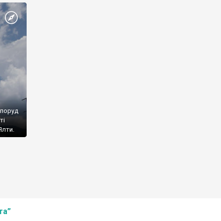
споруд
ті
Ялти.
та”