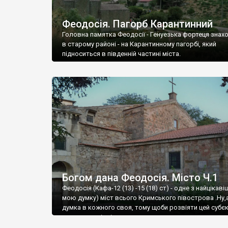
Феодосія. Пагорб Карантинний
Головна памятка Феодосії - Генуезька фортеця знах
в старому районі - на Карантинному пагорбі, який
підноситься в південній частині міста.
Богом дана Феодосія. Місто Ч.1
Феодосія (Кафа-12 (13) -15 (18) ст) - одне з найцікаві
мою думку) міст всього Кримського півострова .Ну,
думка в кожного своя, тому щоби розвіяти цей субєк
запрошую відвідати це