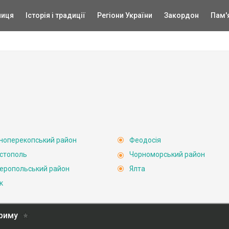
ниця
Історія і традиції
Регіони України
Закордон
Пам'
ноперекопський район
Феодосія
стополь
Чорноморський район
еропольський район
Ялта
к