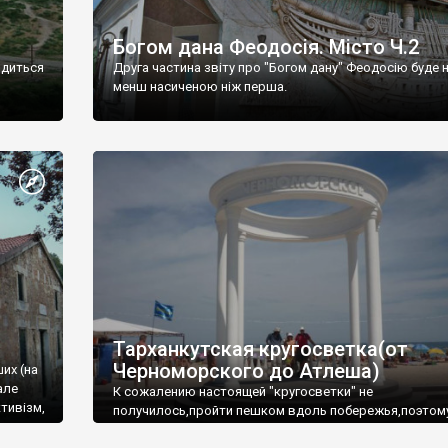
Богом дана Феодосія. Місто Ч.2
одиться
Друга частина звіту про "Богом дану" Феодосію буде 
менш насиченою ніж перша.
Тарханкутская кругосветка(от
Черноморского до Атлеша)
ших (на
але
К сожалению настоящей "кругосветки" не
тивізм,
получилось,пройти пешком вдоль побережья,поэтом
совершали радиальные вылазки из Оленевки.