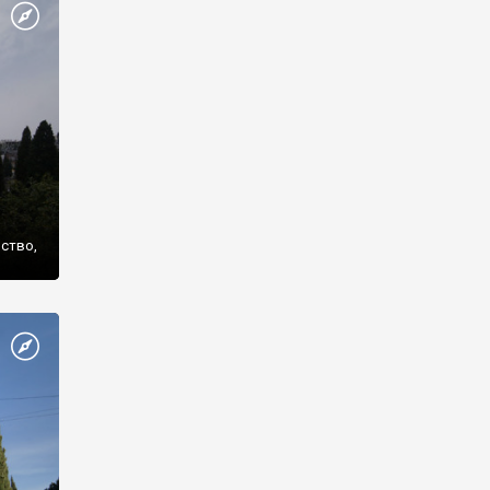
же
нство,