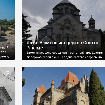
ефактів
називаються «повстяками» (postaki)…” “Вино. Крим
єкту
виробляє відмінне вино і його вдосталь: воно все ду
го».
легке біле і дуже […]
ти та
Ялта. Вірменська церква Святої
Ріпсіме
вський
 той
Вірменія першою серед країн світу прийняла христия
димиру
як державну релігію, й на подив багатьох пересічних
илю ІІ,
українців, які усіх кавказців вважають мусульманами,
 в
вірмени є відданими вірянами Христа