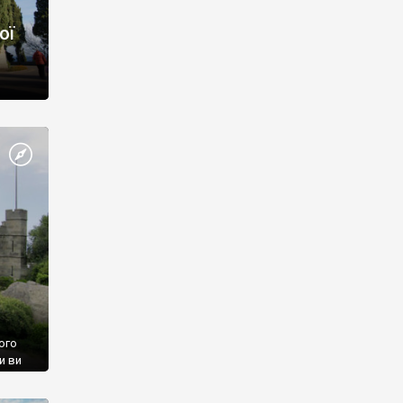
ої
ого
и ви