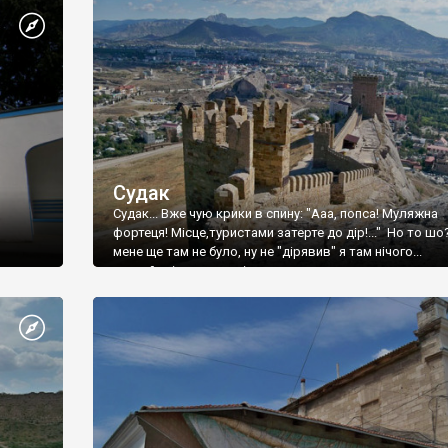
Судак
Судак... Вже чую крики в спину: "Ааа, попса! Муляжна
фортеця! Місце,туристами затерте до дір!..." Но то шо
мене ще там не було, ну не "дірявив" я там нічого...
принаймні до цього літа.