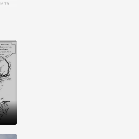
им та
ора і
є
го типу,
ей-
рний
ста:
 райони
від 2
I
і,
рукти,
 котрі