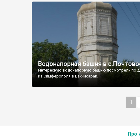
Водонапорная башня в с.Почтово
Интересную водонапорную башню посмотрели по д
из Симферополя в Бахчисарай.
1
Про 