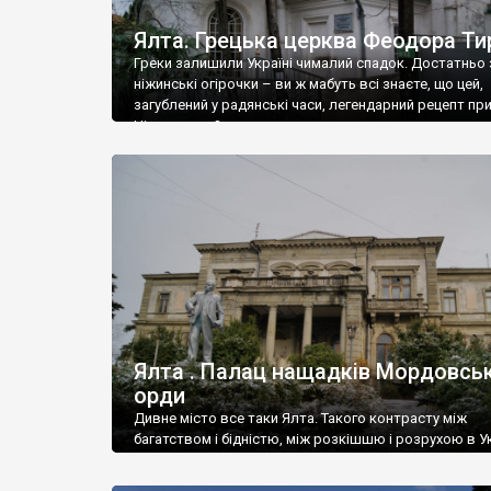
Ялта. Грецька церква Феодора Ти
Греки залишили Україні чималий спадок. Достатньо 
ніжинські огірочки – ви ж мабуть всі знаєте, що цей,
загублений у радянські часи, легендарний рецепт пр
Ніжин греки?
Ялта . Палац нащадків Мордовськ
орди
Дивне місто все таки Ялта. Такого контрасту між
багатством і бідністю, між розкішшю і розрухою в Ук
більше не знайдеш.