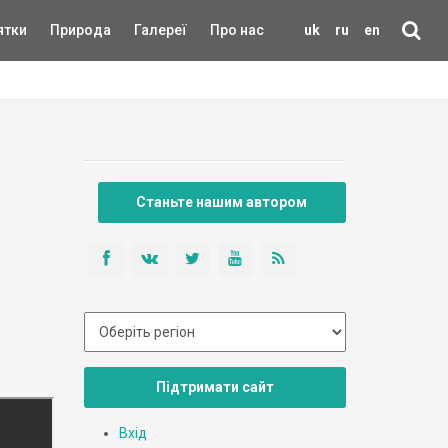
ятки
Природа
Галереї
Про нас
uk
ru
en
Станьте нашим автором
Підтримати сайт
Вхід