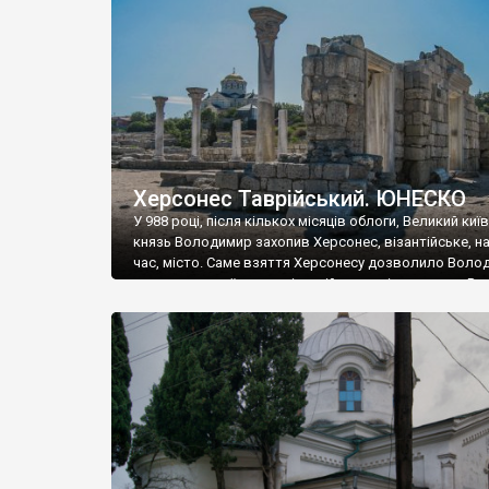
музею «Новгородський музей-заповідник» сотні арт
візантійської доби. Раритети викрадені з фондів об’
культурної спадщини ЮНЕСКО «Херсонеса Таврійсько
Офіційно – на виставку «Золото Візантії», але експер
влада в Україні вважають це лише […]
Херсонес Таврійський. ЮНЕСКО
У 988 році, після кількох місяців облоги, Великий киї
князь Володимир захопив Херсонес, візантійське, на
час, місто. Саме взяття Херсонесу дозволило Воло
диктувати свої умови візантійському імператору Вас
та одружитися з його дочкою Ганною. Цього ж року,
Херсонесі Володимир-язичник, став Василем-
християнином. А потім було Хрещення Русі. На честь
Херсонесу Таврійського названо місто […]