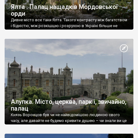
Ялта . Палац нащадків Мордовської
орди
Дивне місто все таки Ялта. Такого контрасту між багатством
і бідністю, між розкішшю і розрухою в Україні більше не
знайдеш.
Алупка. Місто, церква, парк і, звичайно,
палац
Князь Воронцов був чи не найвідомішою людиною свого
часу, але давайте не будемо кривити душею – чи знали ви це
прізвище до відвідин Алупки? Мабуть все таки ні.