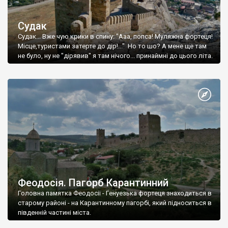
Судак
Судак... Вже чую крики в спину: "Ааа, попса! Муляжна фортеця!
Місце,туристами затерте до дір!..." Но то шо? А мене ще там
не було, ну не "дірявив" я там нічого... принаймні до цього літа.
Феодосія. Пагорб Карантинний
Головна памятка Феодосії - Генуезька фортеця знаходиться в
старому районі - на Карантинному пагорбі, який підноситься в
південній частині міста.