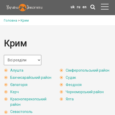
uk
ru
en
Головна
>
Крим
Крим
Алушта
Сімферопольський район
Бахчисарайський район
Судак
Євпаторія
Феодосія
Керч
Чорноморський район
Красноперекопський
Ялта
район
Севастополь