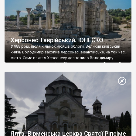
Херсонес Таврійський. ЮНЕСКО
У 988 році, після кількох місяців облоги, Великий київський
князь Володимир захопив Херсонес, візантійське, на той час,
місто. Саме взяття Херсонесу дозволило Володимиру
диктувати свої умови візантійському імператору Василю ІІ, та
одружитися з його дочкою Ганною. Цього ж року, в
Херсонесі Володимир-язичник, став Василем-християнином.
А потім було Хрещення Русі. На честь Херсонесу Таврійського
названо місто […]
Ялта. Вірменська церква Святої Ріпсіме