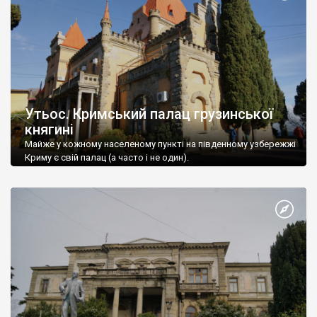
Утьос. Кримський палац грузинської
княгині
Майже у кожному населеному пункті на південному узбережжі
Криму є свій палац (а часто і не один).