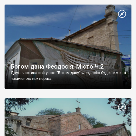
Богом дана Феодосія. Місто Ч.2
Друга частина звіту про "Богом дану" Феодосію буде не менш
насиченою ніж перша.