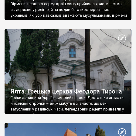
Вірменія першою серед країн світу прийняла християнство,
як державну релігію, й на подив багатьох пересічних
українців, які усіх кавказців вважають мусульманами, вірмени
є відданими вірянами Христа
Ялта. Грецька церква Феодора Тирона
Греки залишили Україні чималий спадок. Достатньо згадати
ніжинські огірочки – ви ж мабуть всі знаєте, що цей,
загублений у радянські часи, легендарний рецепт привезли у
Ніжин греки?