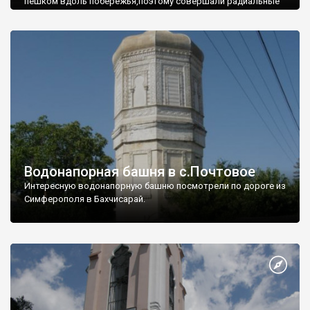
пешком вдоль побережья,поэтому совершали радиальные
вылазки из Оленевки.
Водонапорная башня в с.Почтовое
Интересную водонапорную башню посмотрели по дороге из
Симферополя в Бахчисарай.