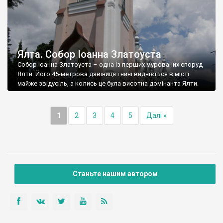
Ялта. Собор Іоанна Златоуста
Собор Іоанна Златоуста – одна із перших мурованих споруд
Ялти. Його 45-метрова дзвіниця і нині видніється в місті
майже звідусіль, а колись це була висотна домінанта Ялти.
1
2
3
4
5
Далі »
Станьте нашим автором