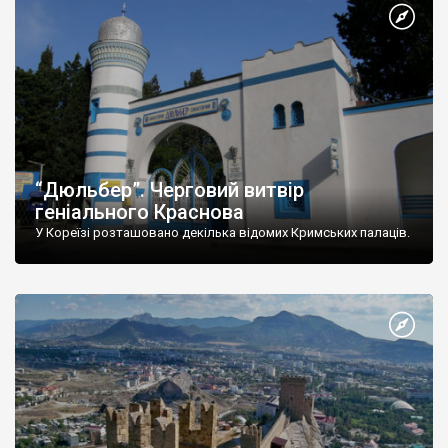
“Дюльбер”. Черговий витвір
геніального Краснова
У Кореїзі розташовано декілька відомих Кримських палаців.