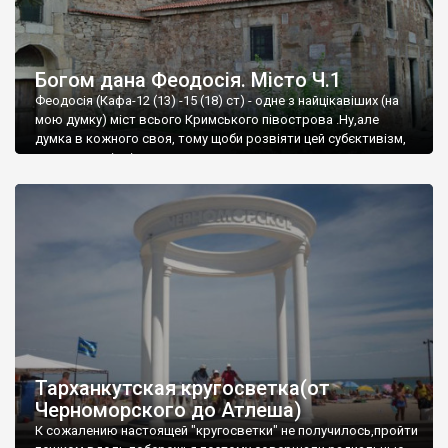
Богом дана Феодосія. Місто Ч.1
Феодосія (Кафа-12 (13) -15 (18) ст) - одне з найцікавіших (на
мою думку) міст всього Кримського півострова .Ну,але
думка в кожного своя, тому щоби розвіяти цей субєктивізм,
запрошую відвідати це
Тарханкутская кругосветка(от
Черноморского до Атлеша)
К сожалению настоящей "кругосветки" не получилось,пройти