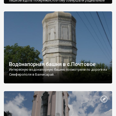
пешком вдоль побережья,поэтому совершали радиальные
вылазки из Оленевки.
Водонапорная башня в с.Почтовое
Интересную водонапорную башню посмотрели по дороге из
Симферополя в Бахчисарай.