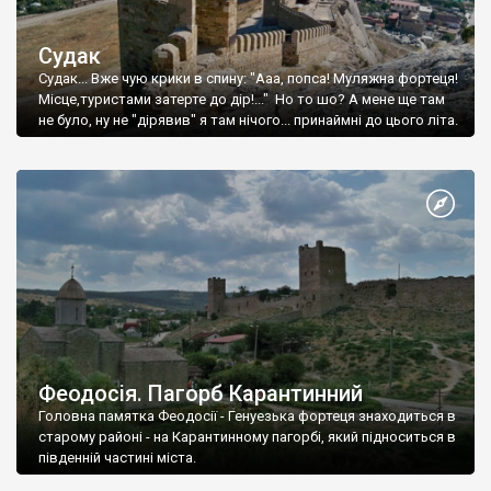
Судак
Судак... Вже чую крики в спину: "Ааа, попса! Муляжна фортеця!
Місце,туристами затерте до дір!..." Но то шо? А мене ще там
не було, ну не "дірявив" я там нічого... принаймні до цього літа.
Феодосія. Пагорб Карантинний
Головна памятка Феодосії - Генуезька фортеця знаходиться в
старому районі - на Карантинному пагорбі, який підноситься в
південній частині міста.