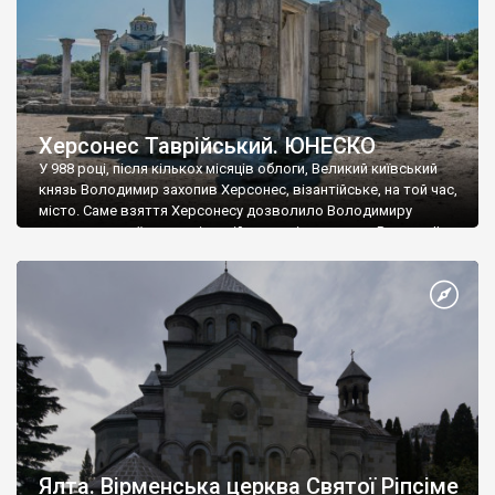
Херсонес Таврійський. ЮНЕСКО
У 988 році, після кількох місяців облоги, Великий київський
князь Володимир захопив Херсонес, візантійське, на той час,
місто. Саме взяття Херсонесу дозволило Володимиру
диктувати свої умови візантійському імператору Василю ІІ, та
одружитися з його дочкою Ганною. Цього ж року, в
Херсонесі Володимир-язичник, став Василем-християнином.
А потім було Хрещення Русі. На честь Херсонесу Таврійського
названо місто […]
Ялта. Вірменська церква Святої Ріпсіме