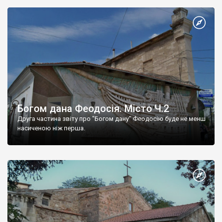
Богом дана Феодосія. Місто Ч.2
Друга частина звіту про "Богом дану" Феодосію буде не менш
насиченою ніж перша.