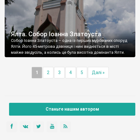
Ялта. Собор Іоанна Златоуста
Собор Іоанна Златоуста – одна із перших мурованих споруд
Ялти. Його 45-метрова дзвіниця і нині видніється в місті
майже звідусіль, а колись це була висотна домінанта Ялти.
1
2
3
4
5
Далі »
Станьте нашим автором