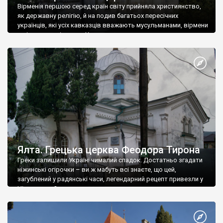
Вірменія першою серед країн світу прийняла християнство,
як державну релігію, й на подив багатьох пересічних
українців, які усіх кавказців вважають мусульманами, вірмени
є відданими вірянами Христа
Ялта. Грецька церква Феодора Тирона
Греки залишили Україні чималий спадок. Достатньо згадати
ніжинські огірочки – ви ж мабуть всі знаєте, що цей,
загублений у радянські часи, легендарний рецепт привезли у
Ніжин греки?