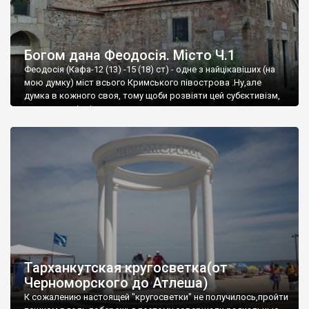
Богом дана Феодосія. Місто Ч.1
Феодосія (Кафа-12 (13) -15 (18) ст) - одне з найцікавіших (на
мою думку) міст всього Кримського півострова .Ну,але
думка в кожного своя, тому щоби розвіяти цей субєктивізм,
запрошую відвідати це
Тарханкутская кругосветка(от
Черноморского до Атлеша)
К сожалению настоящей "кругосветки" не получилось,пройти