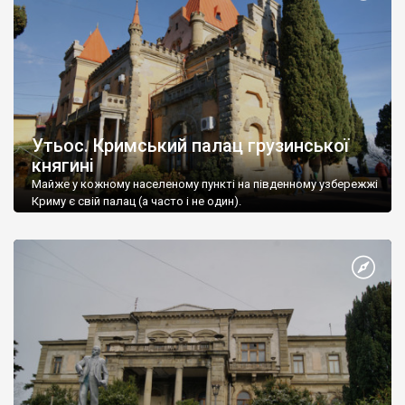
Утьос. Кримський палац грузинської
княгині
Майже у кожному населеному пункті на південному узбережжі
Криму є свій палац (а часто і не один).