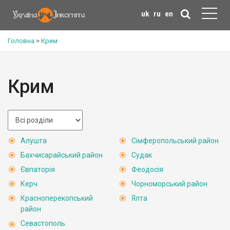
uk
ru
en
Головна
>
Крим
Крим
Алушта
Сімферопольський район
Бахчисарайський район
Судак
Євпаторія
Феодосія
Керч
Чорноморський район
Красноперекопський
Ялта
район
Севастополь