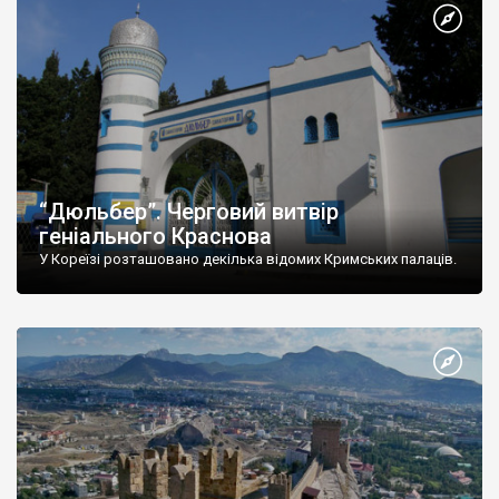
“Дюльбер”. Черговий витвір
геніального Краснова
У Кореїзі розташовано декілька відомих Кримських палаців.