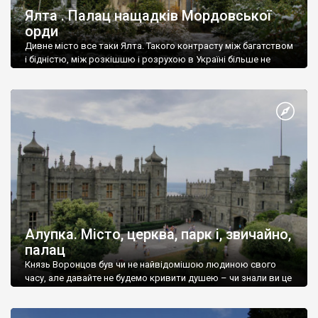
Ялта . Палац нащадків Мордовської
орди
Дивне місто все таки Ялта. Такого контрасту між багатством
і бідністю, між розкішшю і розрухою в Україні більше не
знайдеш.
Алупка. Місто, церква, парк і, звичайно,
палац
Князь Воронцов був чи не найвідомішою людиною свого
часу, але давайте не будемо кривити душею – чи знали ви це
прізвище до відвідин Алупки? Мабуть все таки ні.