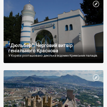
“Дюльбер”. Черговий витвір
геніального Краснова
У Кореїзі розташовано декілька відомих Кримських палаців.