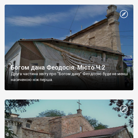
Богом дана Феодосія. Місто Ч.2
Друга частина звіту про "Богом дану" Феодосію буде не менш
насиченою ніж перша.