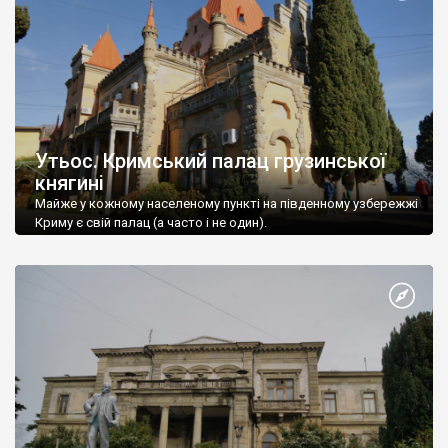
Утьос. Кримський палац грузинської
княгині
Майже у кожному населеному пункті на південному узбережжі
Криму є свій палац (а часто і не один).