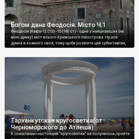
Богом дана Феодосія. Місто Ч.1
Феодосія (Кафа-12 (13) -15 (18) ст) - одне з найцікавіших (на
мою думку) міст всього Кримського півострова .Ну,але
думка в кожного своя, тому щоби розвіяти цей субєктивізм,
запрошую відвідати це
Тарханкутская кругосветка(от
Черноморского до Атлеша)
К сожалению настоящей "кругосветки" не получилось,пройти