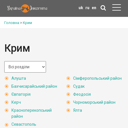
uk
ru
en
Головна
>
Крим
Крим
Алушта
Сімферопольський район
Бахчисарайський район
Судак
Євпаторія
Феодосія
Керч
Чорноморський район
Красноперекопський
Ялта
район
Севастополь