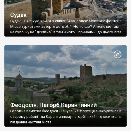
Судак
Судак... Вже чую крики в спину: "Ааа, попса! Муляжна фортеця!
Місце,туристами затерте до дір!..." Но то шо? А мене ще там
не було, ну не "дірявив" я там нічого... принаймні до цього літа.
Феодосія. Пагорб Карантинний
Головна памятка Феодосії - Генуезька фортеця знаходиться в
старому районі - на Карантинному пагорбі, який підноситься в
південній частині міста.