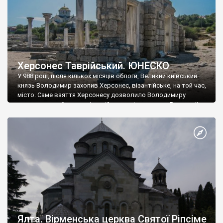
Херсонес Таврійський. ЮНЕСКО
У 988 році, після кількох місяців облоги, Великий київський
князь Володимир захопив Херсонес, візантійське, на той час,
місто. Саме взяття Херсонесу дозволило Володимиру
диктувати свої умови візантійському імператору Василю ІІ, та
одружитися з його дочкою Ганною. Цього ж року, в
Херсонесі Володимир-язичник, став Василем-християнином.
А потім було Хрещення Русі. На честь Херсонесу Таврійського
названо місто […]
Ялта. Вірменська церква Святої Ріпсіме