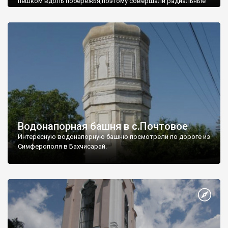
пешком вдоль побережья,поэтому совершали радиальные
вылазки из Оленевки.
Водонапорная башня в с.Почтовое
Интересную водонапорную башню посмотрели по дороге из
Симферополя в Бахчисарай.