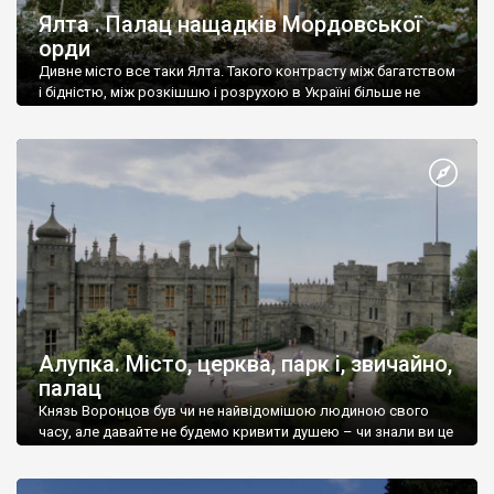
Ялта . Палац нащадків Мордовської
орди
Дивне місто все таки Ялта. Такого контрасту між багатством
і бідністю, між розкішшю і розрухою в Україні більше не
знайдеш.
Алупка. Місто, церква, парк і, звичайно,
палац
Князь Воронцов був чи не найвідомішою людиною свого
часу, але давайте не будемо кривити душею – чи знали ви це
прізвище до відвідин Алупки? Мабуть все таки ні.