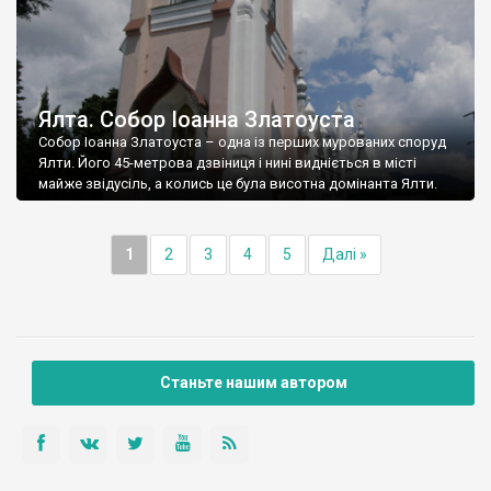
Ялта. Собор Іоанна Златоуста
Собор Іоанна Златоуста – одна із перших мурованих споруд
Ялти. Його 45-метрова дзвіниця і нині видніється в місті
майже звідусіль, а колись це була висотна домінанта Ялти.
1
2
3
4
5
Далі »
Станьте нашим автором