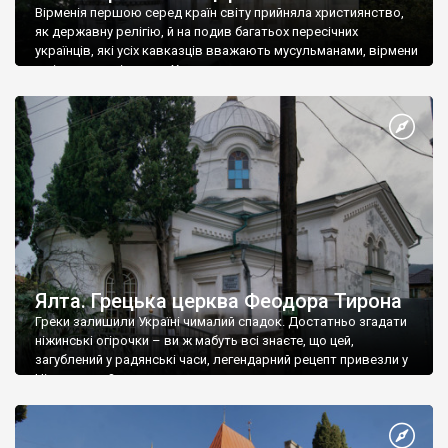
Вірменія першою серед країн світу прийняла християнство,
як державну релігію, й на подив багатьох пересічних
українців, які усіх кавказців вважають мусульманами, вірмени
є відданими вірянами Христа
Ялта. Грецька церква Феодора Тирона
Греки залишили Україні чималий спадок. Достатньо згадати
ніжинські огірочки – ви ж мабуть всі знаєте, що цей,
загублений у радянські часи, легендарний рецепт привезли у
Ніжин греки?