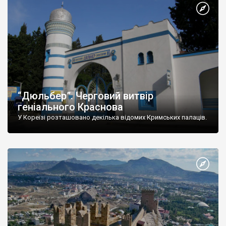
“Дюльбер”. Черговий витвір
геніального Краснова
У Кореїзі розташовано декілька відомих Кримських палаців.