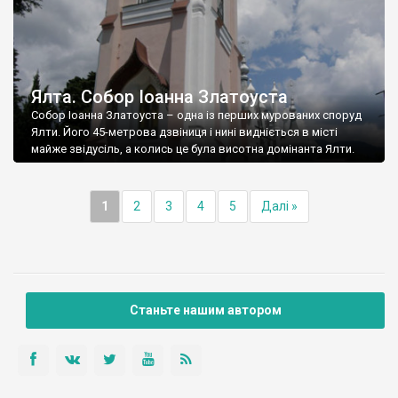
Ялта. Собор Іоанна Златоуста
Собор Іоанна Златоуста – одна із перших мурованих споруд
Ялти. Його 45-метрова дзвіниця і нині видніється в місті
майже звідусіль, а колись це була висотна домінанта Ялти.
1
2
3
4
5
Далі »
Станьте нашим автором