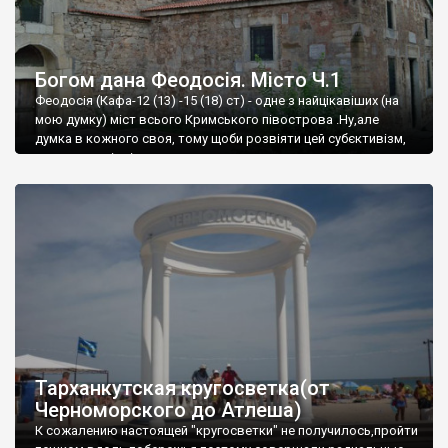
Богом дана Феодосія. Місто Ч.1
Феодосія (Кафа-12 (13) -15 (18) ст) - одне з найцікавіших (на
мою думку) міст всього Кримського півострова .Ну,але
думка в кожного своя, тому щоби розвіяти цей субєктивізм,
запрошую відвідати це
Тарханкутская кругосветка(от
Черноморского до Атлеша)
К сожалению настоящей "кругосветки" не получилось,пройти