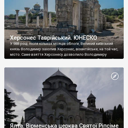
Херсонес Таврійський. ЮНЕСКО
У 988 році, після кількох місяців облоги, Великий київський
князь Володимир захопив Херсонес, візантійське, на той час,
місто. Саме взяття Херсонесу дозволило Володимиру
диктувати свої умови візантійському імператору Василю ІІ, та
одружитися з його дочкою Ганною. Цього ж року, в
Херсонесі Володимир-язичник, став Василем-християнином.
А потім було Хрещення Русі. На честь Херсонесу Таврійського
названо місто […]
Ялта. Вірменська церква Святої Ріпсіме