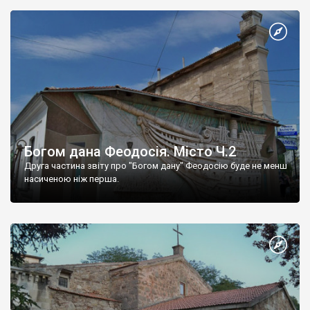
Богом дана Феодосія. Місто Ч.2
Друга частина звіту про "Богом дану" Феодосію буде не менш
насиченою ніж перша.