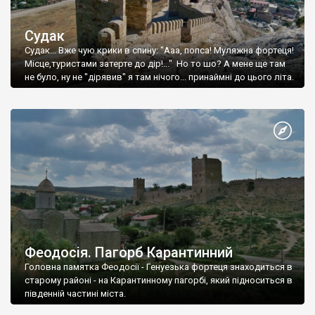
Судак
Судак... Вже чую крики в спину: "Ааа, попса! Муляжна фортеця!
Місце,туристами затерте до дір!..." Но то шо? А мене ще там
не було, ну не "дірявив" я там нічого... принаймні до цього літа.
Феодосія. Пагорб Карантинний
Головна памятка Феодосії - Генуезька фортеця знаходиться в
старому районі - на Карантинному пагорбі, який підноситься в
південній частині міста.