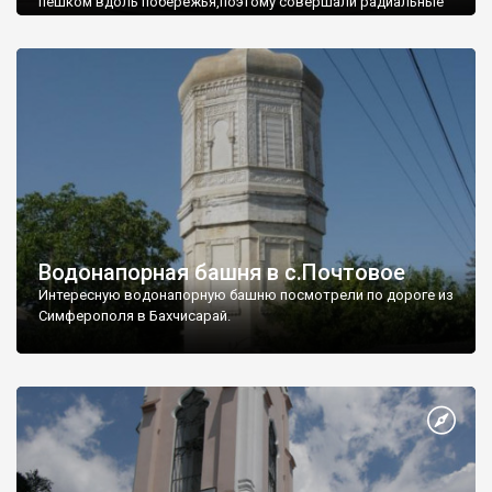
пешком вдоль побережья,поэтому совершали радиальные
вылазки из Оленевки.
Водонапорная башня в с.Почтовое
Интересную водонапорную башню посмотрели по дороге из
Симферополя в Бахчисарай.