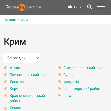
uk
ru
en
Головна
>
Крим
Крим
Алушта
Сімферопольський район
Бахчисарайський район
Судак
Євпаторія
Феодосія
Керч
Чорноморський район
Красноперекопський
Ялта
район
Севастополь