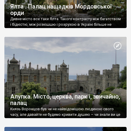
Ялта . Палац нащадків Мордовської
орди
Дивне місто все таки Ялта. Такого контрасту між багатством
і бідністю, між розкішшю і розрухою в Україні більше не
знайдеш.
Алупка. Місто, церква, парк і, звичайно,
палац
Князь Воронцов був чи не найвідомішою людиною свого
часу, але давайте не будемо кривити душею – чи знали ви це
прізвище до відвідин Алупки? Мабуть все таки ні.