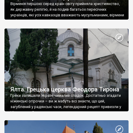
Вірменія першою серед країн світу прийняла християнство,
як державну релігію, й на подив багатьох пересічних
українців, які усіх кавказців вважають мусульманами, вірмени
є відданими вірянами Христа
Ялта. Грецька церква Феодора Тирона
Греки залишили Україні чималий спадок. Достатньо згадати
ніжинські огірочки – ви ж мабуть всі знаєте, що цей,
загублений у радянські часи, легендарний рецепт привезли у
Ніжин греки?