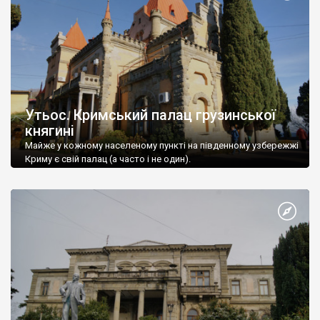
Утьос. Кримський палац грузинської
княгині
Майже у кожному населеному пункті на південному узбережжі
Криму є свій палац (а часто і не один).