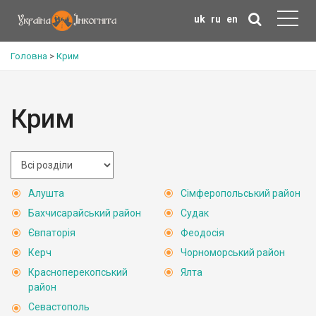
uk
ru
en
Головна
>
Крим
Крим
Алушта
Сімферопольський район
Бахчисарайський район
Судак
Євпаторія
Феодосія
Керч
Чорноморський район
Красноперекопський
Ялта
район
Севастополь