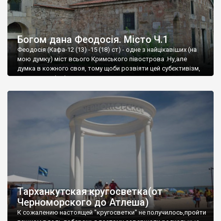
Богом дана Феодосія. Місто Ч.1
Феодосія (Кафа-12 (13) -15 (18) ст) - одне з найцікавіших (на
мою думку) міст всього Кримського півострова .Ну,але
думка в кожного своя, тому щоби розвіяти цей субєктивізм,
запрошую відвідати це
Тарханкутская кругосветка(от
Черноморского до Атлеша)
К сожалению настоящей "кругосветки" не получилось,пройти