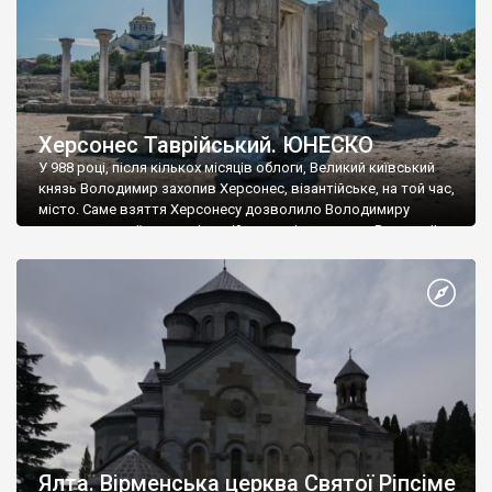
Херсонес Таврійський. ЮНЕСКО
У 988 році, після кількох місяців облоги, Великий київський
князь Володимир захопив Херсонес, візантійське, на той час,
місто. Саме взяття Херсонесу дозволило Володимиру
диктувати свої умови візантійському імператору Василю ІІ, та
одружитися з його дочкою Ганною. Цього ж року, в
Херсонесі Володимир-язичник, став Василем-християнином.
А потім було Хрещення Русі. На честь Херсонесу Таврійського
названо місто […]
Ялта. Вірменська церква Святої Ріпсіме