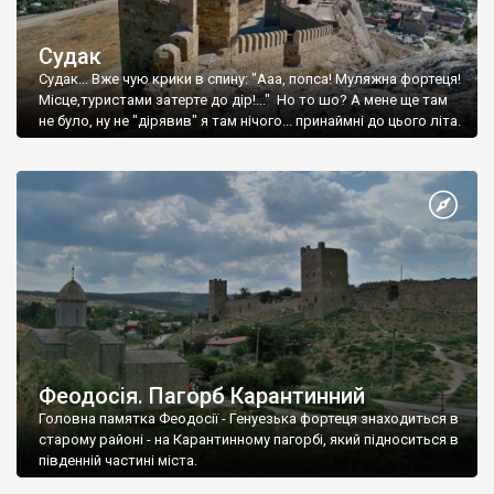
Судак
Судак... Вже чую крики в спину: "Ааа, попса! Муляжна фортеця!
Місце,туристами затерте до дір!..." Но то шо? А мене ще там
не було, ну не "дірявив" я там нічого... принаймні до цього літа.
Феодосія. Пагорб Карантинний
Головна памятка Феодосії - Генуезька фортеця знаходиться в
старому районі - на Карантинному пагорбі, який підноситься в
південній частині міста.