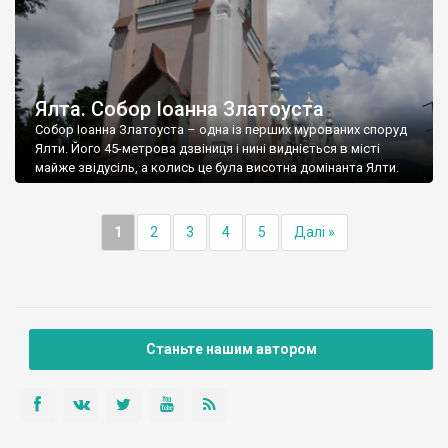
Ялта. Собор Іоанна Златоуста
Собор Іоанна Златоуста – одна із перших мурованих споруд
Ялти. Його 45-метрова дзвіниця і нині видніється в місті
майже звідусіль, а колись це була висотна домінанта Ялти.
1
2
3
4
5
Далі »
Станьте нашим автором