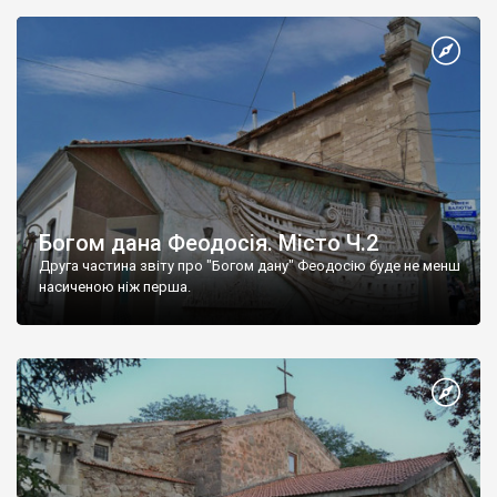
Богом дана Феодосія. Місто Ч.2
Друга частина звіту про "Богом дану" Феодосію буде не менш
насиченою ніж перша.