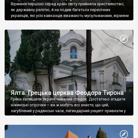
Вірменія першою серед країн світу прийняла християнство,
як державну релігію, й на подив багатьох пересічних
українців, які усіх кавказців вважають мусульманами, вірмени
є відданими вірянами Христа
Ялта. Грецька церква Феодора Тирона
Греки залишили Україні чималий спадок. Достатньо згадати
ніжинські огірочки – ви ж мабуть всі знаєте, що цей,
загублений у радянські часи, легендарний рецепт привезли у
Ніжин греки?