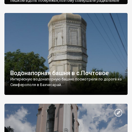
пешком вдоль побережья,поэтому совершали радиальные
вылазки из Оленевки.
Водонапорная башня в с.Почтовое
Интересную водонапорную башню посмотрели по дороге из
Симферополя в Бахчисарай.