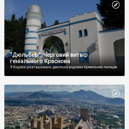
“Дюльбер”. Черговий витвір
геніального Краснова
У Кореїзі розташовано декілька відомих Кримських палаців.