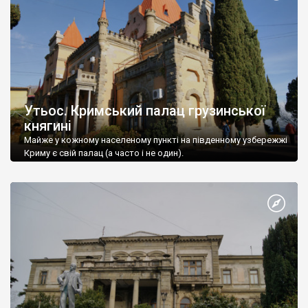
Утьос. Кримський палац грузинської
княгині
Майже у кожному населеному пункті на південному узбережжі
Криму є свій палац (а часто і не один).