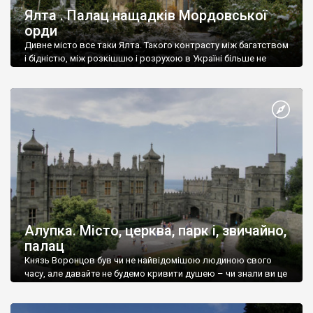
Ялта . Палац нащадків Мордовської
орди
Дивне місто все таки Ялта. Такого контрасту між багатством
і бідністю, між розкішшю і розрухою в Україні більше не
знайдеш.
Алупка. Місто, церква, парк і, звичайно,
палац
Князь Воронцов був чи не найвідомішою людиною свого
часу, але давайте не будемо кривити душею – чи знали ви це
прізвище до відвідин Алупки? Мабуть все таки ні.