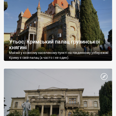
Утьос. Кримський палац грузинської
княгині
Майже у кожному населеному пункті на південному узбережжі
Криму є свій палац (а часто і не один).