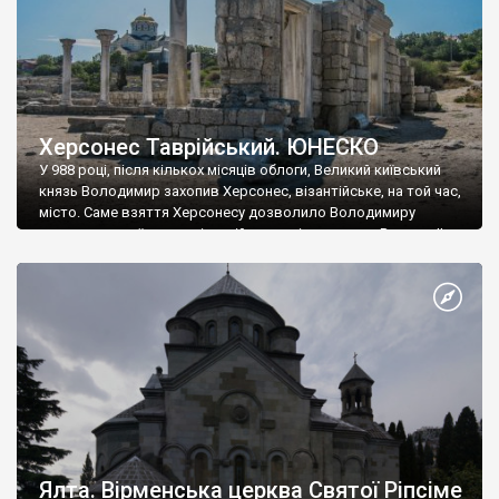
Херсонес Таврійський. ЮНЕСКО
У 988 році, після кількох місяців облоги, Великий київський
князь Володимир захопив Херсонес, візантійське, на той час,
місто. Саме взяття Херсонесу дозволило Володимиру
диктувати свої умови візантійському імператору Василю ІІ, та
одружитися з його дочкою Ганною. Цього ж року, в
Херсонесі Володимир-язичник, став Василем-християнином.
А потім було Хрещення Русі. На честь Херсонесу Таврійського
названо місто […]
Ялта. Вірменська церква Святої Ріпсіме