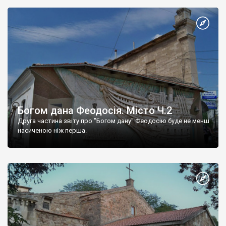
Богом дана Феодосія. Місто Ч.2
Друга частина звіту про "Богом дану" Феодосію буде не менш
насиченою ніж перша.