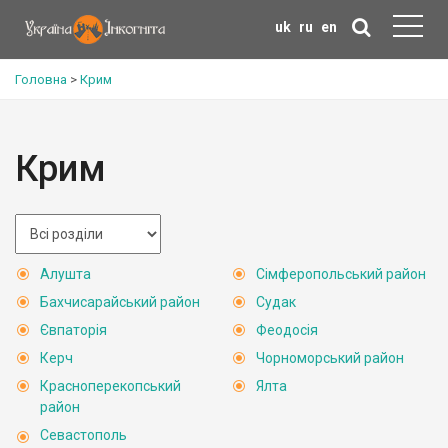
uk
ru
en
Головна
>
Крим
Крим
Алушта
Сімферопольський район
Бахчисарайський район
Судак
Євпаторія
Феодосія
Керч
Чорноморський район
Красноперекопський
Ялта
район
Севастополь