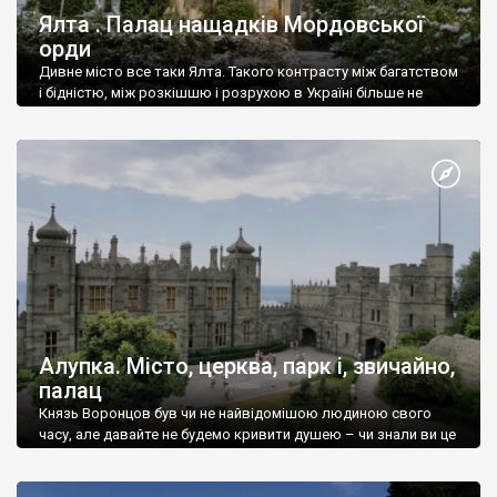
Ялта . Палац нащадків Мордовської
орди
Дивне місто все таки Ялта. Такого контрасту між багатством
і бідністю, між розкішшю і розрухою в Україні більше не
знайдеш.
Алупка. Місто, церква, парк і, звичайно,
палац
Князь Воронцов був чи не найвідомішою людиною свого
часу, але давайте не будемо кривити душею – чи знали ви це
прізвище до відвідин Алупки? Мабуть все таки ні.