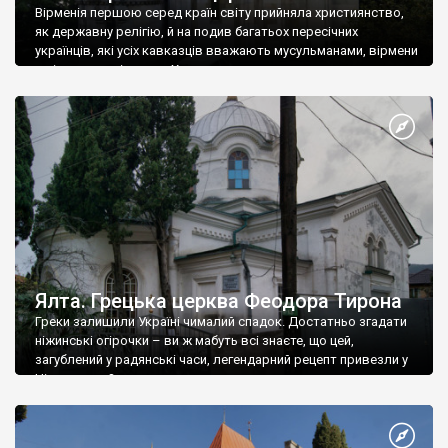
Вірменія першою серед країн світу прийняла християнство,
як державну релігію, й на подив багатьох пересічних
українців, які усіх кавказців вважають мусульманами, вірмени
є відданими вірянами Христа
Ялта. Грецька церква Феодора Тирона
Греки залишили Україні чималий спадок. Достатньо згадати
ніжинські огірочки – ви ж мабуть всі знаєте, що цей,
загублений у радянські часи, легендарний рецепт привезли у
Ніжин греки?