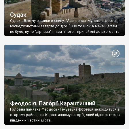
Судак
Судак... Вже чую крики в спину: "Ааа, попса! Муляжна фортеця!
Місце,туристами затерте до дір!..." Но то шо? А мене ще там
не було, ну не "дірявив" я там нічого... принаймні до цього літа.
Феодосія. Пагорб Карантинний
Головна памятка Феодосії - Генуезька фортеця знаходиться в
старому районі - на Карантинному пагорбі, який підноситься в
південній частині міста.