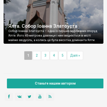
Ялта. Собор Іоанна Златоуста
Собор Іоанна Златоуста – одна із перших мурованих споруд
Ялти. Його 45-метрова дзвіниця і нині видніється в місті
майже звідусіль, а колись це була висотна домінанта Ялти.
1
2
3
4
5
Далі »
Станьте нашим автором