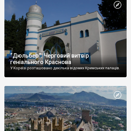
“Дюльбер”. Черговий витвір
геніального Краснова
У Кореїзі розташовано декілька відомих Кримських палаців.