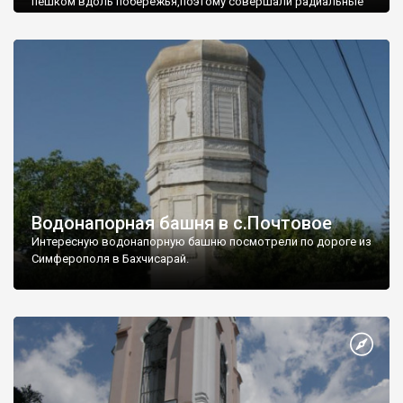
пешком вдоль побережья,поэтому совершали радиальные
вылазки из Оленевки.
Водонапорная башня в с.Почтовое
Интересную водонапорную башню посмотрели по дороге из
Симферополя в Бахчисарай.