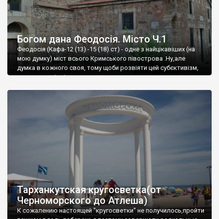
Богом дана Феодосія. Місто Ч.1
Феодосія (Кафа-12 (13) -15 (18) ст) - одне з найцікавіших (на
мою думку) міст всього Кримського півострова .Ну,але
думка в кожного своя, тому щоби розвіяти цей субєктивізм,
запрошую відвідати це
Тарханкутская кругосветка(от
Черноморского до Атлеша)
К сожалению настоящей "кругосветки" не получилось,пройти