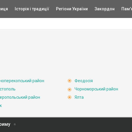
ниця
Історія і традиції
Регіони України
Закордон
Пам'
ноперекопський район
Феодосія
стополь
Чорноморський район
еропольський район
Ялта
к