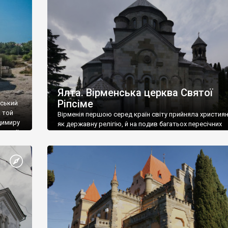
ефактів
називаються «повстяками» (postaki)…” “Вино. Крим
єкту
виробляє відмінне вино і його вдосталь: воно все ду
го».
легке біле і дуже […]
ти та
Ялта. Вірменська церква Святої
Ріпсіме
вський
 той
Вірменія першою серед країн світу прийняла христия
димиру
як державну релігію, й на подив багатьох пересічних
илю ІІ,
українців, які усіх кавказців вважають мусульманами,
 в
вірмени є відданими вірянами Христа