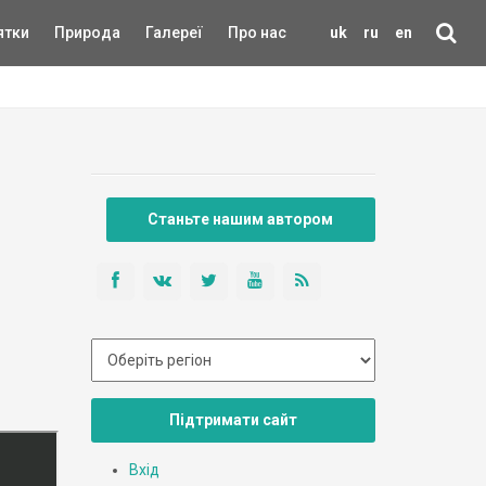
ятки
Природа
Галереї
Про нас
uk
ru
en
Станьте нашим автором
Підтримати сайт
Вхід