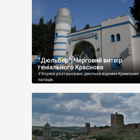
“Дюльбер”. Черговий витвір
геніального Краснова
У Кореїзі розташовано декілька відомих Кримських
палаців.