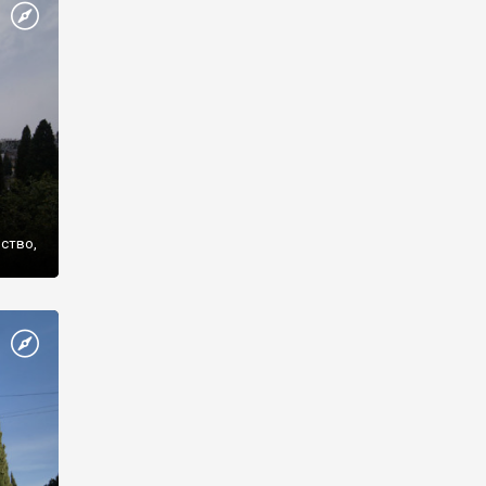
же
нство,