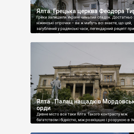
Ялта. Грецька церква Феодора Ти
Греки залишили Україні чималий спадок. Достатньо 
ніжинські огірочки – ви ж мабуть всі знаєте, що цей,
загублений у радянські часи, легендарний рецепт пр
Ніжин греки?
Ялта . Палац нащадків Мордовськ
орди
Дивне місто все таки Ялта. Такого контрасту між
багатством і бідністю, між розкішшю і розрухою в Ук
більше не знайдеш.