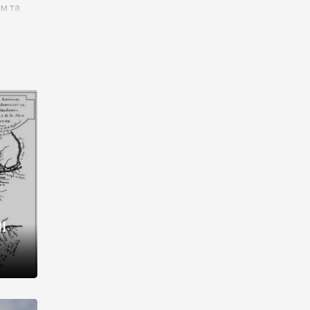
им та
ора і
є
го типу,
ей-
рний
ста:
 райони
від 2
I
і,
рукти,
 котрі