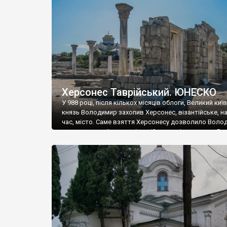
музею «Новгородський музей-заповідник» сотні арт
візантійської доби. Раритети викрадені з фондів об’
культурної спадщини ЮНЕСКО «Херсонеса Таврійсько
Офіційно – на виставку «Золото Візантії», але експер
влада в Україні вважають це лише […]
Херсонес Таврійський. ЮНЕСКО
У 988 році, після кількох місяців облоги, Великий киї
князь Володимир захопив Херсонес, візантійське, на
час, місто. Саме взяття Херсонесу дозволило Воло
диктувати свої умови візантійському імператору Вас
та одружитися з його дочкою Ганною. Цього ж року,
Херсонесі Володимир-язичник, став Василем-
християнином. А потім було Хрещення Русі. На честь
Херсонесу Таврійського названо місто […]