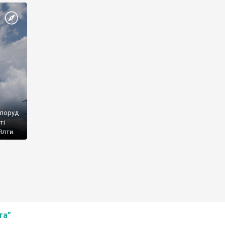
споруд
ті
Ялти.
та”