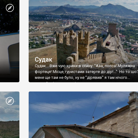
Судак
Судак... Вже чую крики в спину: "Ааа, попса! Муляжна
фортеця! Місце,туристами затерте до дір!..." Но то шо
мене ще там не було, ну не "дірявив" я там нічого...
принаймні до цього літа.