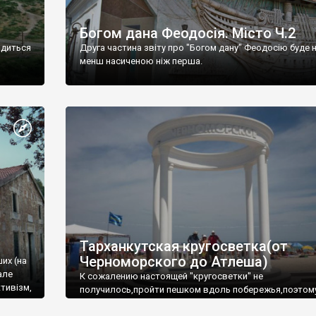
Богом дана Феодосія. Місто Ч.2
одиться
Друга частина звіту про "Богом дану" Феодосію буде 
менш насиченою ніж перша.
Тарханкутская кругосветка(от
Черноморского до Атлеша)
ших (на
але
К сожалению настоящей "кругосветки" не
тивізм,
получилось,пройти пешком вдоль побережья,поэтом
совершали радиальные вылазки из Оленевки.