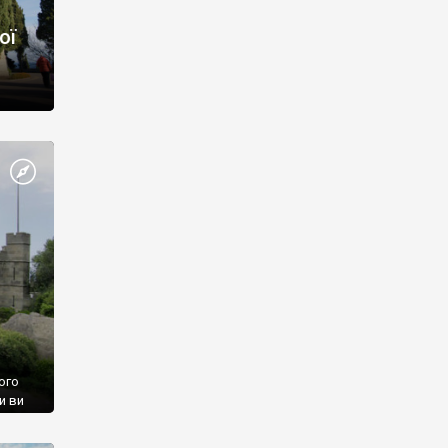
ої
ого
и ви