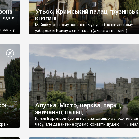
рона
Утьос. Кримський палац грузинськ
княгині
згадати
Майже у кожному населеному пункті на південному
ивезли у
узбережжі Криму є свій палац (а часто і не один).
ої
Алупка. Місто, церква, парк і,
звичайно, палац
Князь Воронцов був чи не найвідомішою людиною св
раїні
часу, але давайте не будемо кривити душею – чи знал
це прізвище до відвідин Алупки? Мабуть все таки ні.