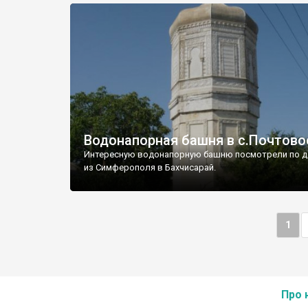
Водонапорная башня в с.Почтово
Интересную водонапорную башню посмотрели по д
из Симферополя в Бахчисарай.
1
Про 