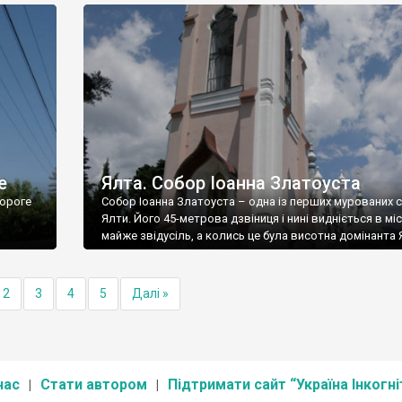
е
Ялта. Собор Іоанна Златоуста
ороге
Собор Іоанна Златоуста – одна із перших мурованих 
Ялти. Його 45-метрова дзвіниця і нині видніється в міс
майже звідусіль, а колись це була висотна домінанта 
2
3
4
5
Далі »
нас
Стати автором
Підтримати сайт “Україна Інкогні