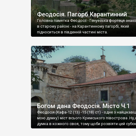
Феодосія. Пагорб Карантинний
Головна памятка Феодосії - Генуезька фортеця знах
в старому районі - на Карантинному пагорбі, який
підноситься в південній частині міста.
Богом дана Феодосія. Місто Ч.1
Феодосія (Кафа-12 (13) -15 (18) ст) - одне з найцікаві
мою думку) міст всього Кримського півострова .Ну,
думка в кожного своя, тому щоби розвіяти цей субєк
запрошую відвідати це