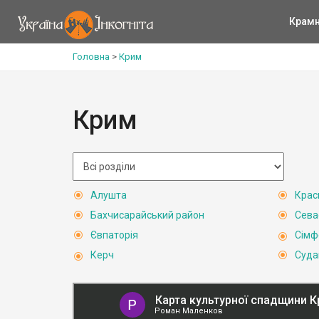
Крам
Головна
>
Крим
Крим
Алушта
Крас
Бахчисарайський район
Сева
Євпаторія
Сімф
Керч
Суда