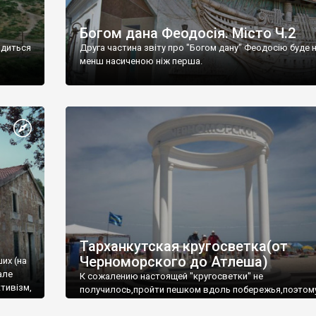
Богом дана Феодосія. Місто Ч.2
одиться
Друга частина звіту про "Богом дану" Феодосію буде 
менш насиченою ніж перша.
Тарханкутская кругосветка(от
Черноморского до Атлеша)
ших (на
але
К сожалению настоящей "кругосветки" не
тивізм,
получилось,пройти пешком вдоль побережья,поэтом
совершали радиальные вылазки из Оленевки.