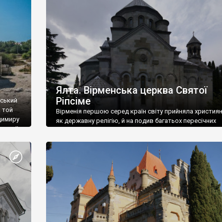
ефактів
називаються «повстяками» (postaki)…” “Вино. Крим
єкту
виробляє відмінне вино і його вдосталь: воно все ду
го».
легке біле і дуже […]
ти та
Ялта. Вірменська церква Святої
Ріпсіме
вський
 той
Вірменія першою серед країн світу прийняла христия
димиру
як державну релігію, й на подив багатьох пересічних
илю ІІ,
українців, які усіх кавказців вважають мусульманами,
 в
вірмени є відданими вірянами Христа