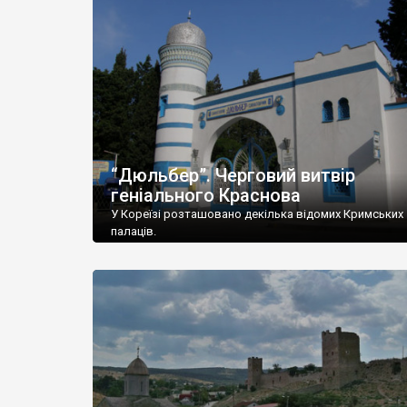
“Дюльбер”. Черговий витвір
геніального Краснова
У Кореїзі розташовано декілька відомих Кримських
палаців.