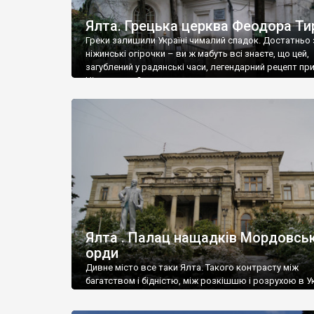
Ялта. Грецька церква Феодора Ти
Греки залишили Україні чималий спадок. Достатньо 
ніжинські огірочки – ви ж мабуть всі знаєте, що цей,
загублений у радянські часи, легендарний рецепт пр
Ніжин греки?
Ялта . Палац нащадків Мордовськ
орди
Дивне місто все таки Ялта. Такого контрасту між
багатством і бідністю, між розкішшю і розрухою в Ук
більше не знайдеш.