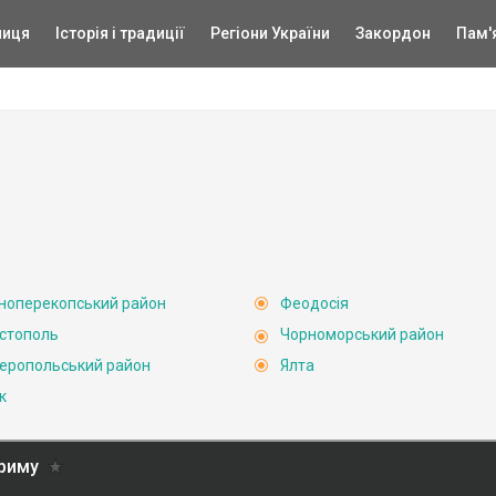
ниця
Історія і традиції
Регіони України
Закордон
Пам'
ноперекопський район
Феодосія
стополь
Чорноморський район
еропольський район
Ялта
к