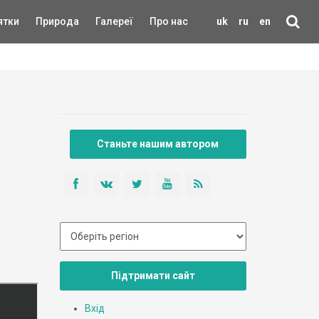
ятки
Природа
Галереї
Про нас
uk
ru
en
Станьте нашим автором
Підтримати сайт
Вхід