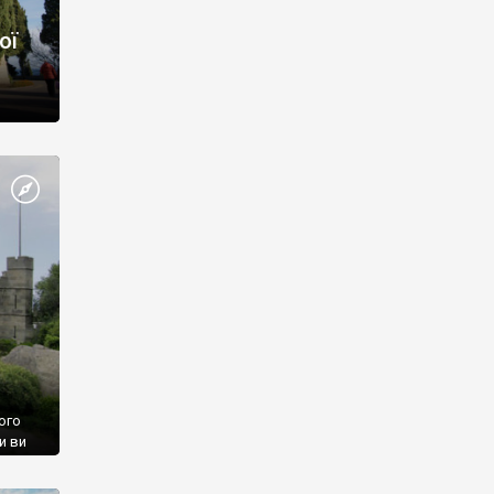
ої
ого
и ви