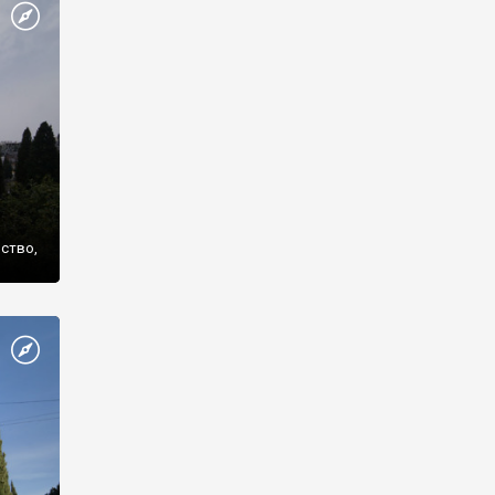
же
нство,