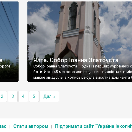
е
Ялта. Собор Іоанна Златоуста
ороге
Собор Іоанна Златоуста – одна із перших мурованих 
Ялти. Його 45-метрова дзвіниця і нині видніється в міс
майже звідусіль, а колись це була висотна домінанта 
2
3
4
5
Далі »
нас
Стати автором
Підтримати сайт “Україна Інкогні