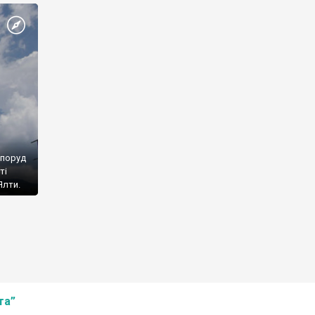
споруд
ті
Ялти.
та”