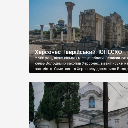
музею «Новгородський музей-заповідник» сотні арт
візантійської доби. Раритети викрадені з фондів об’
культурної спадщини ЮНЕСКО «Херсонеса Таврійсько
Офіційно – на виставку «Золото Візантії», але експер
влада в Україні вважають це лише […]
Херсонес Таврійський. ЮНЕСКО
У 988 році, після кількох місяців облоги, Великий киї
князь Володимир захопив Херсонес, візантійське, на
час, місто. Саме взяття Херсонесу дозволило Воло
диктувати свої умови візантійському імператору Вас
та одружитися з його дочкою Ганною. Цього ж року,
Херсонесі Володимир-язичник, став Василем-
християнином. А потім було Хрещення Русі. На честь
Херсонесу Таврійського названо місто […]