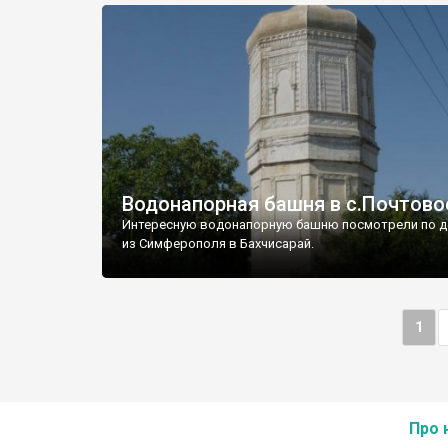
Водонапорная башня в с.Почтово
Интересную водонапорную башню посмотрели по д
из Симферополя в Бахчисарай.
1
Про 