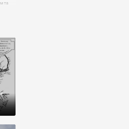
им та
ора і
є
го типу,
ей-
рний
ста:
 райони
від 2
I
і,
рукти,
 котрі