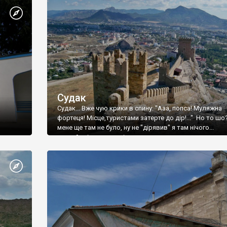
Судак
Судак... Вже чую крики в спину: "Ааа, попса! Муляжна
фортеця! Місце,туристами затерте до дір!..." Но то шо
мене ще там не було, ну не "дірявив" я там нічого...
принаймні до цього літа.