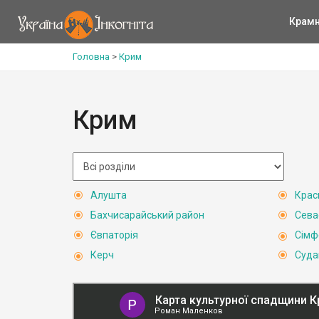
Крам
Головна
>
Крим
Крим
Алушта
Крас
Бахчисарайський район
Сева
Євпаторія
Сімф
Керч
Суда