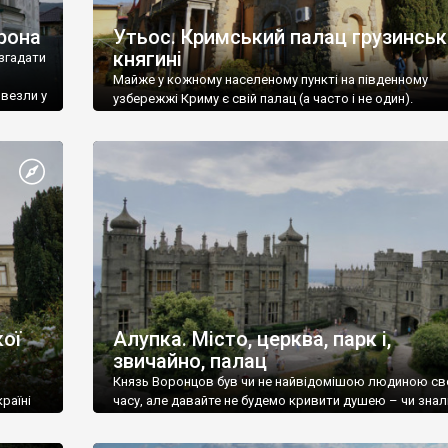
рона
Утьос. Кримський палац грузинськ
княгині
згадати
Майже у кожному населеному пункті на південному
ивезли у
узбережжі Криму є свій палац (а часто і не один).
ої
Алупка. Місто, церква, парк і,
звичайно, палац
Князь Воронцов був чи не найвідомішою людиною св
раїні
часу, але давайте не будемо кривити душею – чи знал
це прізвище до відвідин Алупки? Мабуть все таки ні.