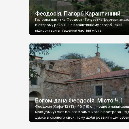
Феодосія. Пагорб Карантинний
Головна памятка Феодосії - Генуезька фортеця знах
в старому районі - на Карантинному пагорбі, який
підноситься в південній частині міста.
Богом дана Феодосія. Місто Ч.1
Феодосія (Кафа-12 (13) -15 (18) ст) - одне з найцікаві
мою думку) міст всього Кримського півострова .Ну,
думка в кожного своя, тому щоби розвіяти цей субєк
запрошую відвідати це