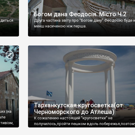
Богом дана Феодосія. Місто Ч.2
одиться
Друга частина звіту про "Богом дану" Феодосію буде 
менш насиченою ніж перша.
Тарханкутская кругосветка(от
Черноморского до Атлеша)
ших (на
але
К сожалению настоящей "кругосветки" не
тивізм,
получилось,пройти пешком вдоль побережья,поэтом
совершали радиальные вылазки из Оленевки.