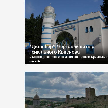
“Дюльбер”. Черговий витвір
геніального Краснова
У Кореїзі розташовано декілька відомих Кримських
палаців.