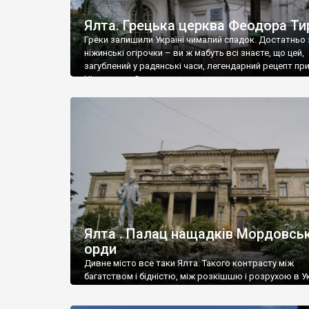
Ялта. Грецька церква Феодора Ти
Греки залишили Україні чималий спадок. Достатньо 
ніжинські огірочки – ви ж мабуть всі знаєте, що цей,
загублений у радянські часи, легендарний рецепт пр
Ніжин греки?
Ялта . Палац нащадків Мордовськ
орди
Дивне місто все таки Ялта. Такого контрасту між
багатством і бідністю, між розкішшю і розрухою в Ук
більше не знайдеш.