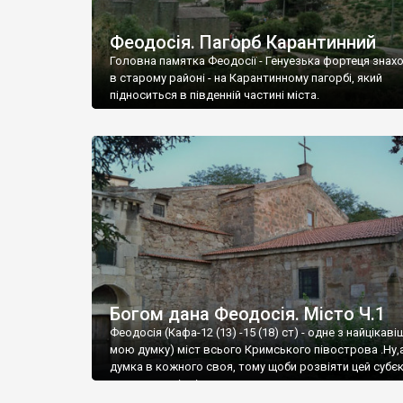
Феодосія. Пагорб Карантинний
Головна памятка Феодосії - Генуезька фортеця знах
в старому районі - на Карантинному пагорбі, який
підноситься в південній частині міста.
Богом дана Феодосія. Місто Ч.1
Феодосія (Кафа-12 (13) -15 (18) ст) - одне з найцікаві
мою думку) міст всього Кримського півострова .Ну,
думка в кожного своя, тому щоби розвіяти цей субєк
запрошую відвідати це