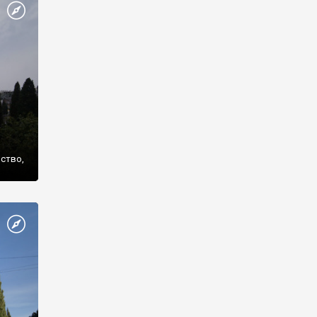
же
нство,