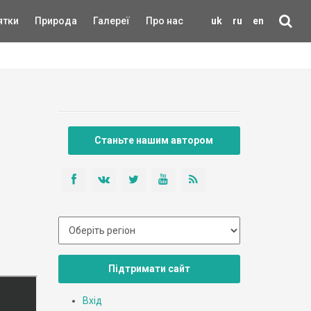
ятки
Природа
Галереї
Про нас
uk
ru
en
Станьте нашим автором
Підтримати сайт
Вхід