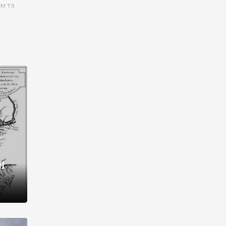
им та
ора і
є
го типу,
ей-
рний
ста:
 райони
від 2
I
і,
рукти,
 котрі