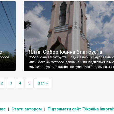
е
Ялта. Собор Іоанна Златоуста
ороге
Собор Іоанна Златоуста – одна із перших мурованих 
Ялти. Його 45-метрова дзвіниця і нині видніється в міс
майже звідусіль, а колись це була висотна домінанта 
2
3
4
5
Далі »
нас
Стати автором
Підтримати сайт “Україна Інкогні