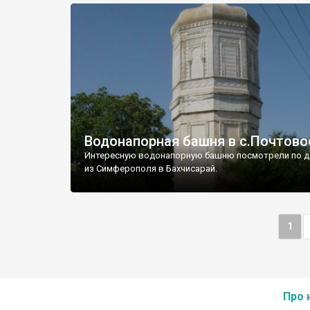
Водонапорная башня в с.Почтово
Интересную водонапорную башню посмотрели по д
из Симферополя в Бахчисарай.
1
Про 