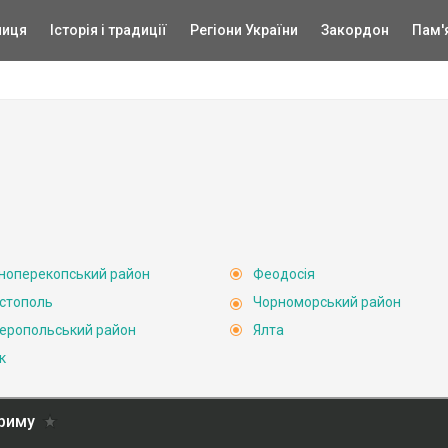
ниця
Історія і традиції
Регіони України
Закордон
Пам'
ноперекопський район
Феодосія
стополь
Чорноморський район
еропольський район
Ялта
к