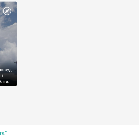
споруд
ті
Ялти.
та”