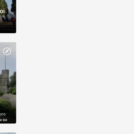
ої
ого
и ви