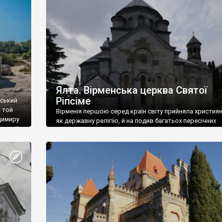
ефактів
називаються «повстяками» (postaki)…” “Вино. Крим
єкту
виробляє відмінне вино і його вдосталь: воно все ду
го».
легке біле і дуже […]
ти та
Ялта. Вірменська церква Святої
Ріпсіме
вський
 той
Вірменія першою серед країн світу прийняла христия
димиру
як державну релігію, й на подив багатьох пересічних
илю ІІ,
українців, які усіх кавказців вважають мусульманами,
 в
вірмени є відданими вірянами Христа