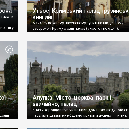
рона
Утьос. Кримський палац грузинськ
княгині
згадати
Майже у кожному населеному пункті на південному
ивезли у
узбережжі Криму є свій палац (а часто і не один).
ої
Алупка. Місто, церква, парк і,
звичайно, палац
Князь Воронцов був чи не найвідомішою людиною св
раїні
часу, але давайте не будемо кривити душею – чи знал
це прізвище до відвідин Алупки? Мабуть все таки ні.