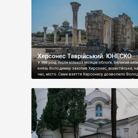
музею «Новгородський музей-заповідник» сотні арт
візантійської доби. Раритети викрадені з фондів об’
культурної спадщини ЮНЕСКО «Херсонеса Таврійсько
Офіційно – на виставку «Золото Візантії», але експер
влада в Україні вважають це лише […]
Херсонес Таврійський. ЮНЕСКО
У 988 році, після кількох місяців облоги, Великий киї
князь Володимир захопив Херсонес, візантійське, на
час, місто. Саме взяття Херсонесу дозволило Воло
диктувати свої умови візантійському імператору Вас
та одружитися з його дочкою Ганною. Цього ж року,
Херсонесі Володимир-язичник, став Василем-
християнином. А потім було Хрещення Русі. На честь
Херсонесу Таврійського названо місто […]