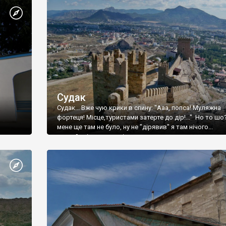
Судак
Судак... Вже чую крики в спину: "Ааа, попса! Муляжна
фортеця! Місце,туристами затерте до дір!..." Но то шо
мене ще там не було, ну не "дірявив" я там нічого...
принаймні до цього літа.