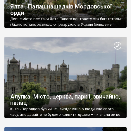
Ялта . Палац нащадків Мордовської
орди
Дивне місто все таки Ялта. Такого контрасту між багатством
і бідністю, між розкішшю і розрухою в Україні більше не
знайдеш.
Алупка. Місто, церква, парк і, звичайно,
палац
Князь Воронцов був чи не найвідомішою людиною свого
часу, але давайте не будемо кривити душею – чи знали ви це
прізвище до відвідин Алупки? Мабуть все таки ні.