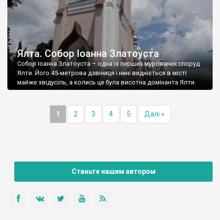
Ялта. Собор Іоанна Златоуста
Собор Іоанна Златоуста – одна із перших мурованих споруд
Ялти. Його 45-метрова дзвіниця і нині видніється в місті
майже звідусіль, а колись це була висотна домінанта Ялти.
1
2
3
4
5
Далі »
Станьте нашим автором