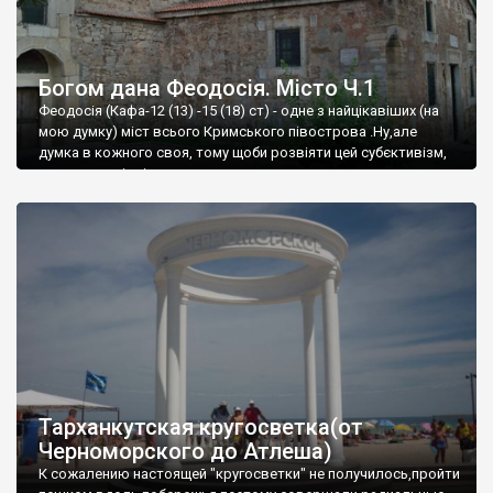
Богом дана Феодосія. Місто Ч.1
Феодосія (Кафа-12 (13) -15 (18) ст) - одне з найцікавіших (на
мою думку) міст всього Кримського півострова .Ну,але
думка в кожного своя, тому щоби розвіяти цей субєктивізм,
запрошую відвідати це
Тарханкутская кругосветка(от
Черноморского до Атлеша)
К сожалению настоящей "кругосветки" не получилось,пройти