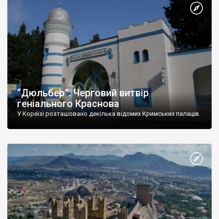
“Дюльбер”. Черговий витвір
геніального Краснова
У Кореїзі розташовано декілька відомих Кримських палаців.