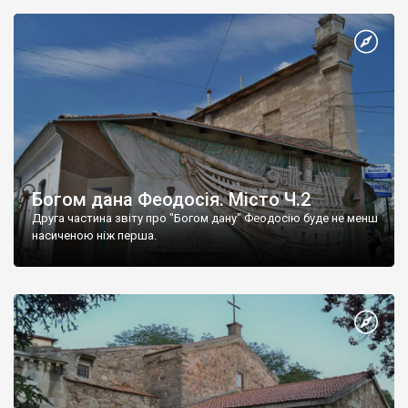
Богом дана Феодосія. Місто Ч.2
Друга частина звіту про "Богом дану" Феодосію буде не менш
насиченою ніж перша.