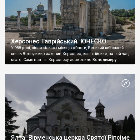
Херсонес Таврійський. ЮНЕСКО
У 988 році, після кількох місяців облоги, Великий київський
князь Володимир захопив Херсонес, візантійське, на той час,
місто. Саме взяття Херсонесу дозволило Володимиру
диктувати свої умови візантійському імператору Василю ІІ, та
одружитися з його дочкою Ганною. Цього ж року, в
Херсонесі Володимир-язичник, став Василем-християнином.
А потім було Хрещення Русі. На честь Херсонесу Таврійського
названо місто […]
Ялта. Вірменська церква Святої Ріпсіме