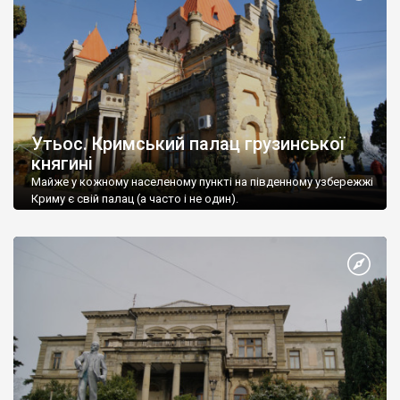
Утьос. Кримський палац грузинської
княгині
Майже у кожному населеному пункті на південному узбережжі
Криму є свій палац (а часто і не один).