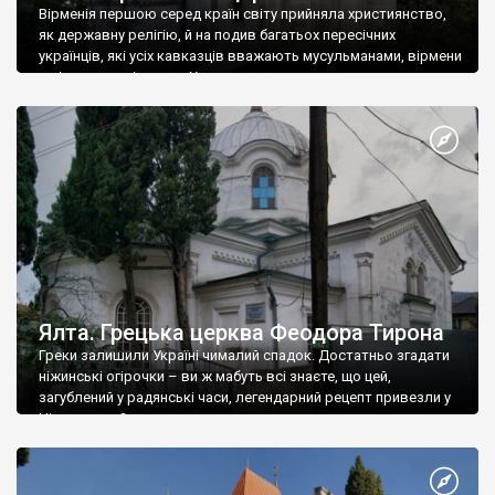
Вірменія першою серед країн світу прийняла християнство,
як державну релігію, й на подив багатьох пересічних
українців, які усіх кавказців вважають мусульманами, вірмени
є відданими вірянами Христа
Ялта. Грецька церква Феодора Тирона
Греки залишили Україні чималий спадок. Достатньо згадати
ніжинські огірочки – ви ж мабуть всі знаєте, що цей,
загублений у радянські часи, легендарний рецепт привезли у
Ніжин греки?