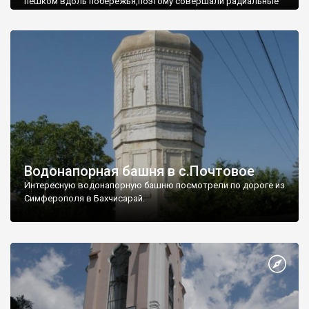
пешком вдоль побережья,поэтому совершали радиальные
вылазки из Оленевки.
Водонапорная башня в с.Почтовое
Интересную водонапорную башню посмотрели по дороге из
Симферополя в Бахчисарай.