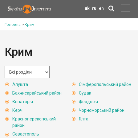
uk
ru
en
Головна
>
Крим
Крим
Алушта
Сімферопольський район
Бахчисарайський район
Судак
Євпаторія
Феодосія
Керч
Чорноморський район
Красноперекопський
Ялта
район
Севастополь