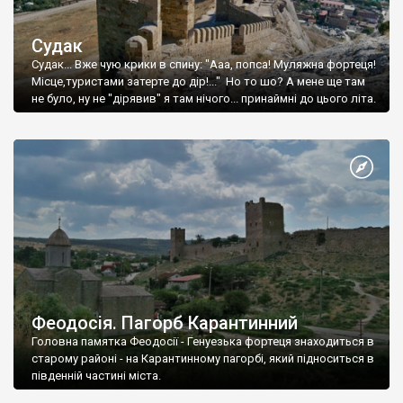
Судак
Судак... Вже чую крики в спину: "Ааа, попса! Муляжна фортеця!
Місце,туристами затерте до дір!..." Но то шо? А мене ще там
не було, ну не "дірявив" я там нічого... принаймні до цього літа.
Феодосія. Пагорб Карантинний
Головна памятка Феодосії - Генуезька фортеця знаходиться в
старому районі - на Карантинному пагорбі, який підноситься в
південній частині міста.