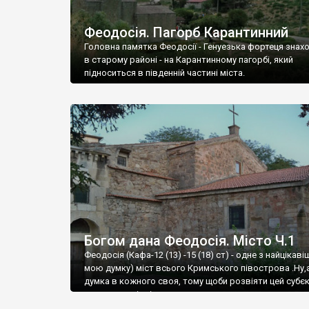
Феодосія. Пагорб Карантинний
Головна памятка Феодосії - Генуезька фортеця знах
в старому районі - на Карантинному пагорбі, який
підноситься в південній частині міста.
Богом дана Феодосія. Місто Ч.1
Феодосія (Кафа-12 (13) -15 (18) ст) - одне з найцікаві
мою думку) міст всього Кримського півострова .Ну,
думка в кожного своя, тому щоби розвіяти цей субєк
запрошую відвідати це