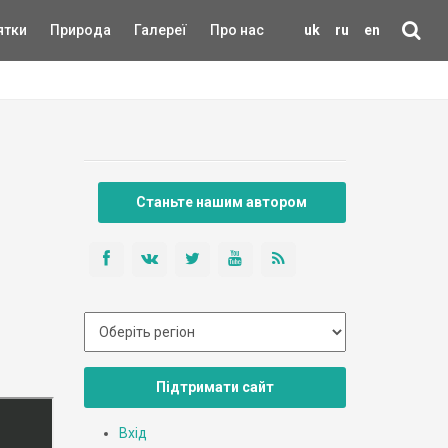
ятки
Природа
Галереї
Про нас
uk
ru
en
Станьте нашим автором
Підтримати сайт
Вхід