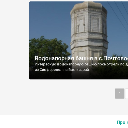
Водонапорная башня в с.Почтово
Интересную водонапорную башню посмотрели по д
из Симферополя в Бахчисарай.
1
Про 