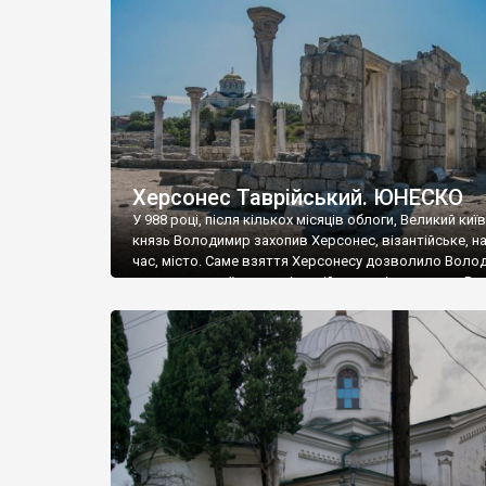
музею «Новгородський музей-заповідник» сотні арт
візантійської доби. Раритети викрадені з фондів об’
культурної спадщини ЮНЕСКО «Херсонеса Таврійсько
Офіційно – на виставку «Золото Візантії», але експер
влада в Україні вважають це лише […]
Херсонес Таврійський. ЮНЕСКО
У 988 році, після кількох місяців облоги, Великий киї
князь Володимир захопив Херсонес, візантійське, на
час, місто. Саме взяття Херсонесу дозволило Воло
диктувати свої умови візантійському імператору Вас
та одружитися з його дочкою Ганною. Цього ж року,
Херсонесі Володимир-язичник, став Василем-
християнином. А потім було Хрещення Русі. На честь
Херсонесу Таврійського названо місто […]