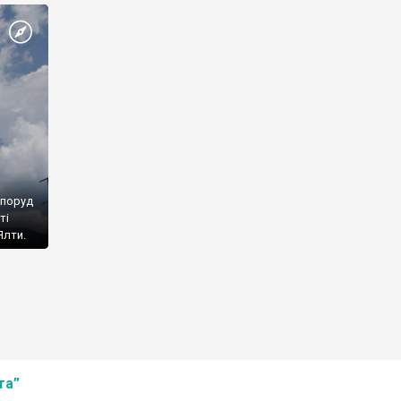
споруд
ті
Ялти.
та”