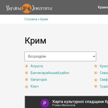
Крам
Головна
>
Крим
Крим
Алушта
Крас
Бахчисарайський район
Сева
Євпаторія
Сімф
Керч
Суда