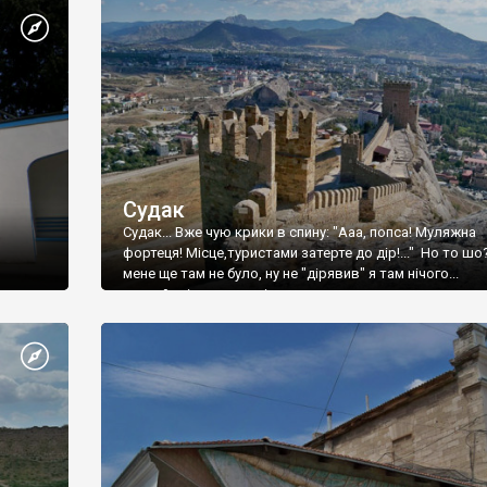
Судак
Судак... Вже чую крики в спину: "Ааа, попса! Муляжна
фортеця! Місце,туристами затерте до дір!..." Но то шо
мене ще там не було, ну не "дірявив" я там нічого...
принаймні до цього літа.