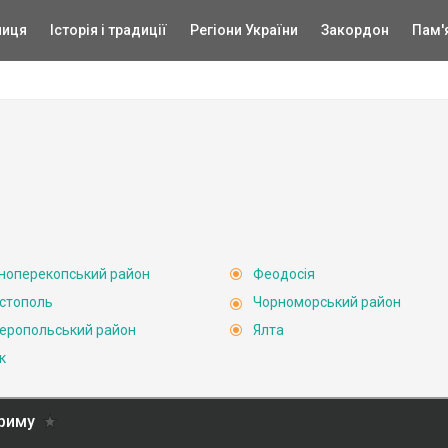
ниця
Історія і традиції
Регіони України
Закордон
Пам'
ноперекопський район
Феодосія
стополь
Чорноморський район
еропольський район
Ялта
к