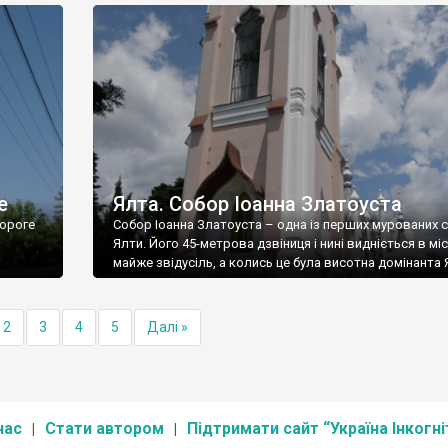
е
Ялта. Собор Іоанна Златоуста
ороге
Собор Іоанна Златоуста – одна із перших мурованих 
Ялти. Його 45-метрова дзвіниця і нині видніється в міс
майже звідусіль, а колись це була висотна домінанта 
2
3
4
5
Далі »
нас
Стати автором
Підтримати сайт “Україна Інкогні