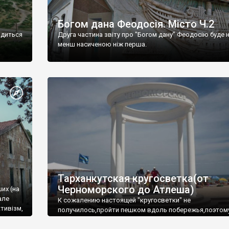
Богом дана Феодосія. Місто Ч.2
одиться
Друга частина звіту про "Богом дану" Феодосію буде 
менш насиченою ніж перша.
Тарханкутская кругосветка(от
Черноморского до Атлеша)
ших (на
але
К сожалению настоящей "кругосветки" не
тивізм,
получилось,пройти пешком вдоль побережья,поэтом
совершали радиальные вылазки из Оленевки.