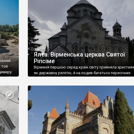
ефактів
називаються «повстяками» (postaki)…” “Вино. Крим
єкту
виробляє відмінне вино і його вдосталь: воно все ду
го».
легке біле і дуже […]
ти та
Ялта. Вірменська церква Святої
Ріпсіме
вський
 той
Вірменія першою серед країн світу прийняла христия
димиру
як державну релігію, й на подив багатьох пересічних
илю ІІ,
українців, які усіх кавказців вважають мусульманами,
 в
вірмени є відданими вірянами Христа