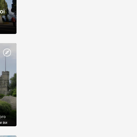
ої
ого
и ви