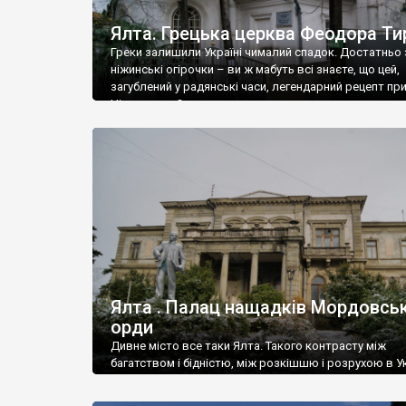
Ялта. Грецька церква Феодора Ти
Греки залишили Україні чималий спадок. Достатньо 
ніжинські огірочки – ви ж мабуть всі знаєте, що цей,
загублений у радянські часи, легендарний рецепт пр
Ніжин греки?
Ялта . Палац нащадків Мордовськ
орди
Дивне місто все таки Ялта. Такого контрасту між
багатством і бідністю, між розкішшю і розрухою в Ук
більше не знайдеш.