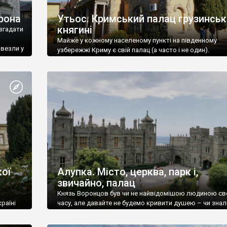
рона
Утьос. Кримський палац грузинськ
княгині
згадати
Майже у кожному населеному пункті на південному
ивезли у
узбережжі Криму є свій палац (а часто і не один).
ої
Алупка. Місто, церква, парк і,
звичайно, палац
Князь Воронцов був чи не найвідомішою людиною св
раїні
часу, але давайте не будемо кривити душею – чи знал
це прізвище до відвідин Алупки? Мабуть все таки ні.