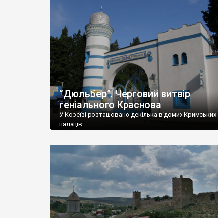
“Дюльбер”. Черговий витвір
геніального Краснова
У Кореїзі розташовано декілька відомих Кримських
палаців.