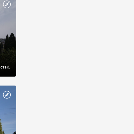
же
нство,