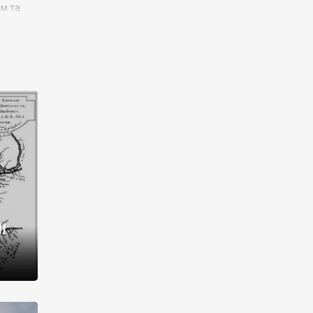
им та
ора і
є
го типу,
ей-
рний
ста:
 райони
від 2
I
і,
рукти,
 котрі