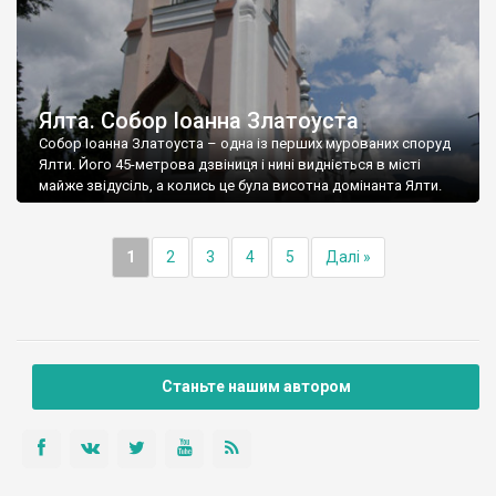
Ялта. Собор Іоанна Златоуста
Собор Іоанна Златоуста – одна із перших мурованих споруд
Ялти. Його 45-метрова дзвіниця і нині видніється в місті
майже звідусіль, а колись це була висотна домінанта Ялти.
1
2
3
4
5
Далі »
Станьте нашим автором