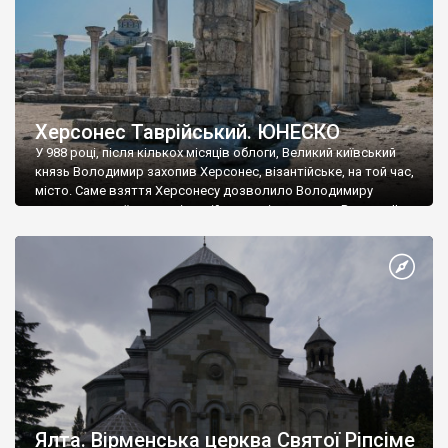
Херсонес Таврійський. ЮНЕСКО
У 988 році, після кількох місяців облоги, Великий київський
князь Володимир захопив Херсонес, візантійське, на той час,
місто. Саме взяття Херсонесу дозволило Володимиру
диктувати свої умови візантійському імператору Василю ІІ, та
одружитися з його дочкою Ганною. Цього ж року, в
Херсонесі Володимир-язичник, став Василем-християнином.
А потім було Хрещення Русі. На честь Херсонесу Таврійського
названо місто […]
Ялта. Вірменська церква Святої Ріпсіме