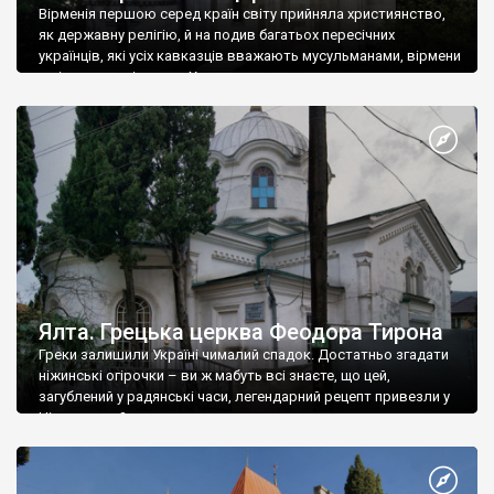
Вірменія першою серед країн світу прийняла християнство,
як державну релігію, й на подив багатьох пересічних
українців, які усіх кавказців вважають мусульманами, вірмени
є відданими вірянами Христа
Ялта. Грецька церква Феодора Тирона
Греки залишили Україні чималий спадок. Достатньо згадати
ніжинські огірочки – ви ж мабуть всі знаєте, що цей,
загублений у радянські часи, легендарний рецепт привезли у
Ніжин греки?