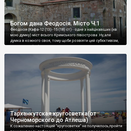
Богом дана Феодосія. Місто Ч.1
Феодосія (Кафа-12 (13) -15 (18) ст) - одне з найцікавіших (на
мою думку) міст всього Кримського півострова .Ну,але
думка в кожного своя, тому щоби розвіяти цей субєктивізм,
запрошую відвідати це
Тарханкутская кругосветка(от
Черноморского до Атлеша)
К сожалению настоящей "кругосветки" не получилось,пройти