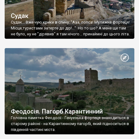
Судак
Судак... Вже чую крики в спину: "Ааа, попса! Муляжна фортеця!
Місце,туристами затерте до дір!..." Но то шо? А мене ще там
не було, ну не "дірявив" я там нічого... принаймні до цього літа.
Феодосія. Пагорб Карантинний
Головна памятка Феодосії - Генуезька фортеця знаходиться в
старому районі - на Карантинному пагорбі, який підноситься в
південній частині міста.