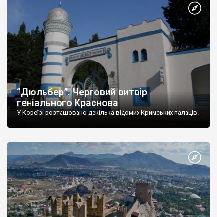
“Дюльбер”. Черговий витвір
геніального Краснова
У Кореїзі розташовано декілька відомих Кримських палаців.