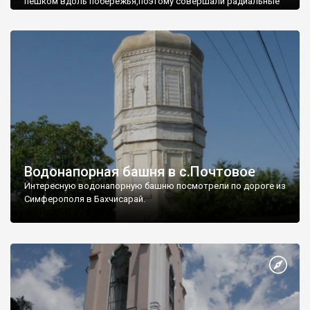
пешком вдоль побережья,поэтому совершали радиальные
вылазки из Оленевки.
Водонапорная башня в с.Почтовое
Интересную водонапорную башню посмотрели по дороге из
Симферополя в Бахчисарай.