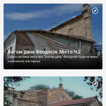
Богом дана Феодосія. Місто Ч.2
Друга частина звіту про "Богом дану" Феодосію буде не менш
насиченою ніж перша.