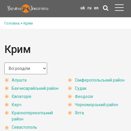
uk
ru
en
Головна
>
Крим
Крим
Алушта
Сімферопольський район
Бахчисарайський район
Судак
Євпаторія
Феодосія
Керч
Чорноморський район
Красноперекопський
Ялта
район
Севастополь