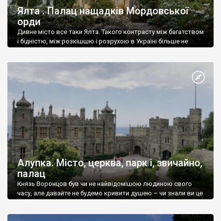
Ялта . Палац нащадків Мордовської
орди
Дивне місто все таки Ялта. Такого контрасту між багатством
і бідністю, між розкішшю і розрухою в Україні більше не
знайдеш.
Алупка. Місто, церква, парк і, звичайно,
палац
Князь Воронцов був чи не найвідомішою людиною свого
часу, але давайте не будемо кривити душею – чи знали ви це
прізвище до відвідин Алупки? Мабуть все таки ні.