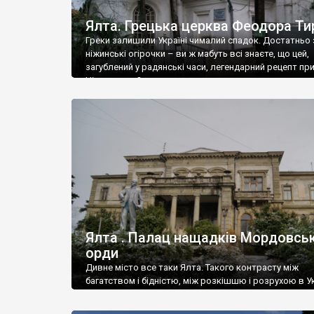
Ялта. Грецька церква Феодора Ти
Греки залишили Україні чималий спадок. Достатньо 
ніжинські огірочки – ви ж мабуть всі знаєте, що цей,
загублений у радянські часи, легендарний рецепт пр
Ніжин греки?
Ялта . Палац нащадків Мордовськ
орди
Дивне місто все таки Ялта. Такого контрасту між
багатством і бідністю, між розкішшю і розрухою в Ук
більше не знайдеш.