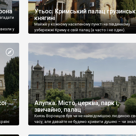
рона
Утьос. Кримський палац грузинськ
княгині
згадати
Майже у кожному населеному пункті на південному
ивезли у
узбережжі Криму є свій палац (а часто і не один).
ої
Алупка. Місто, церква, парк і,
звичайно, палац
Князь Воронцов був чи не найвідомішою людиною св
раїні
часу, але давайте не будемо кривити душею – чи знал
це прізвище до відвідин Алупки? Мабуть все таки ні.