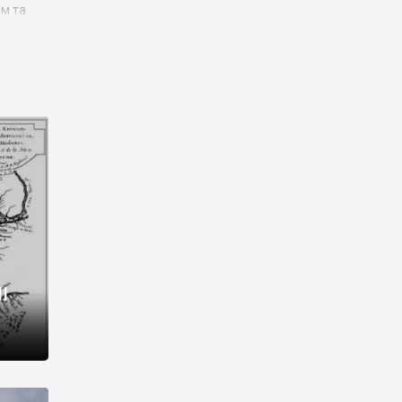
им та
ора і
є
го типу,
ей-
рний
ста:
 райони
від 2
I
і,
рукти,
 котрі