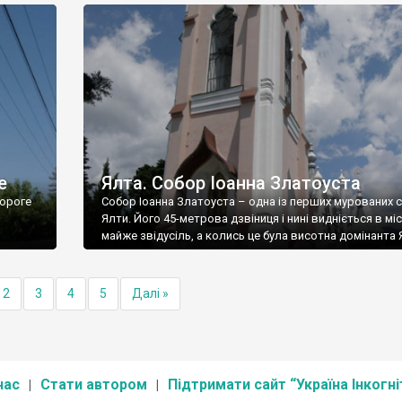
е
Ялта. Собор Іоанна Златоуста
ороге
Собор Іоанна Златоуста – одна із перших мурованих 
Ялти. Його 45-метрова дзвіниця і нині видніється в міс
майже звідусіль, а колись це була висотна домінанта 
2
3
4
5
Далі »
нас
Стати автором
Підтримати сайт “Україна Інкогні