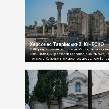
музею «Новгородський музей-заповідник» сотні арт
візантійської доби. Раритети викрадені з фондів об’
культурної спадщини ЮНЕСКО «Херсонеса Таврійсько
Офіційно – на виставку «Золото Візантії», але експер
влада в Україні вважають це лише […]
Херсонес Таврійський. ЮНЕСКО
У 988 році, після кількох місяців облоги, Великий киї
князь Володимир захопив Херсонес, візантійське, на
час, місто. Саме взяття Херсонесу дозволило Воло
диктувати свої умови візантійському імператору Вас
та одружитися з його дочкою Ганною. Цього ж року,
Херсонесі Володимир-язичник, став Василем-
християнином. А потім було Хрещення Русі. На честь
Херсонесу Таврійського названо місто […]