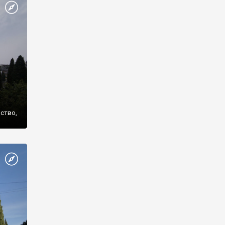
же
нство,