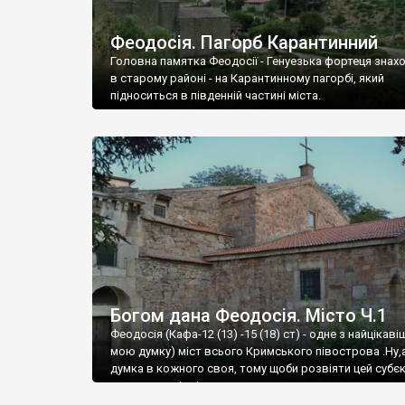
Феодосія. Пагорб Карантинний
Головна памятка Феодосії - Генуезька фортеця знах
в старому районі - на Карантинному пагорбі, який
підноситься в південній частині міста.
Богом дана Феодосія. Місто Ч.1
Феодосія (Кафа-12 (13) -15 (18) ст) - одне з найцікаві
мою думку) міст всього Кримського півострова .Ну,
думка в кожного своя, тому щоби розвіяти цей субєк
запрошую відвідати це