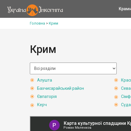
Крам
Головна
>
Крим
Крим
Алушта
Крас
Бахчисарайський район
Сева
Євпаторія
Сімф
Керч
Суда