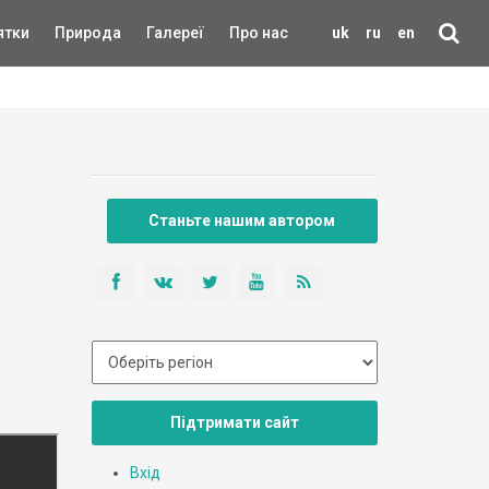
ятки
Природа
Галереї
Про нас
uk
ru
en
Станьте нашим автором
Підтримати сайт
Вхід