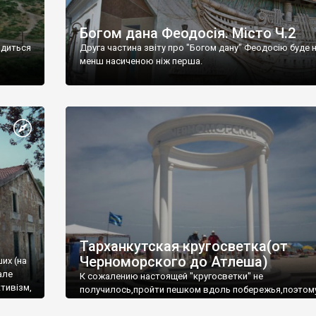
Богом дана Феодосія. Місто Ч.2
одиться
Друга частина звіту про "Богом дану" Феодосію буде 
менш насиченою ніж перша.
Тарханкутская кругосветка(от
Черноморского до Атлеша)
ших (на
але
К сожалению настоящей "кругосветки" не
тивізм,
получилось,пройти пешком вдоль побережья,поэтом
совершали радиальные вылазки из Оленевки.