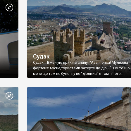
Судак
Судак... Вже чую крики в спину: "Ааа, попса! Муляжна
фортеця! Місце,туристами затерте до дір!..." Но то шо
мене ще там не було, ну не "дірявив" я там нічого...
принаймні до цього літа.