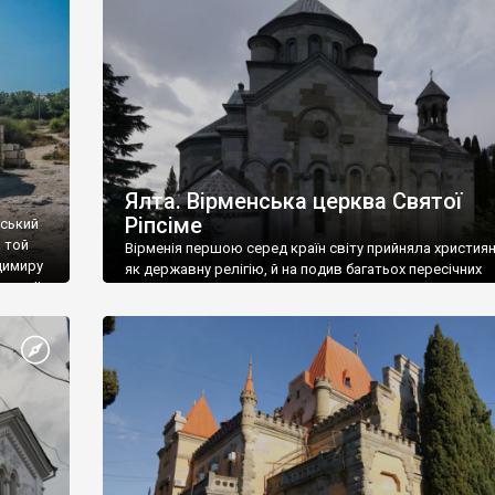
ефактів
називаються «повстяками» (postaki)…” “Вино. Крим
єкту
виробляє відмінне вино і його вдосталь: воно все ду
го».
легке біле і дуже […]
ти та
Ялта. Вірменська церква Святої
Ріпсіме
вський
 той
Вірменія першою серед країн світу прийняла христия
димиру
як державну релігію, й на подив багатьох пересічних
илю ІІ,
українців, які усіх кавказців вважають мусульманами,
 в
вірмени є відданими вірянами Христа