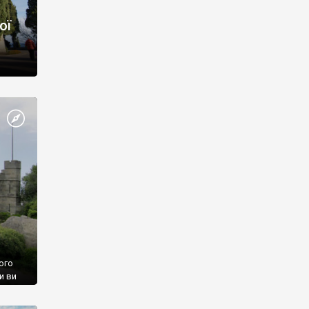
ої
ого
и ви