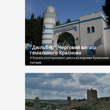
“Дюльбер”. Черговий витвір
геніального Краснова
У Кореїзі розташовано декілька відомих Кримських
палаців.