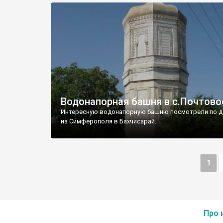
Водонапорная башня в с.Почтово
Интересную водонапорную башню посмотрели по д
из Симферополя в Бахчисарай.
1
Про 