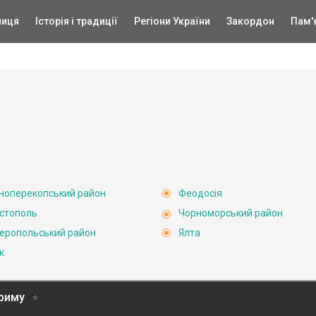
ниця
Історія і традиції
Регіони України
Закордон
Пам'
ноперекопський район
Феодосія
стополь
Чорноморський район
еропольський район
Ялта
к