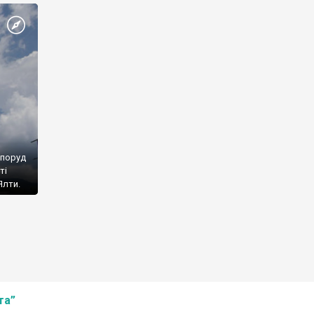
споруд
ті
Ялти.
та”