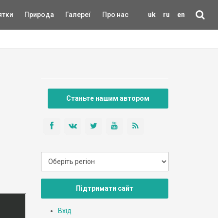
ятки
Природа
Галереї
Про нас
uk
ru
en
Станьте нашим автором
Підтримати сайт
Вхід