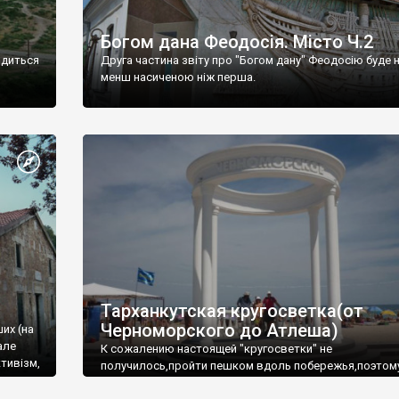
Богом дана Феодосія. Місто Ч.2
одиться
Друга частина звіту про "Богом дану" Феодосію буде 
менш насиченою ніж перша.
Тарханкутская кругосветка(от
Черноморского до Атлеша)
ших (на
але
К сожалению настоящей "кругосветки" не
тивізм,
получилось,пройти пешком вдоль побережья,поэтом
совершали радиальные вылазки из Оленевки.