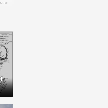
им та
ора і
є
го типу,
ей-
рний
ста:
 райони
від 2
I
і,
рукти,
 котрі