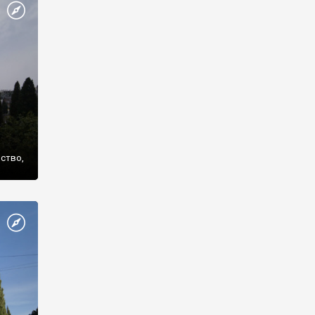
же
нство,