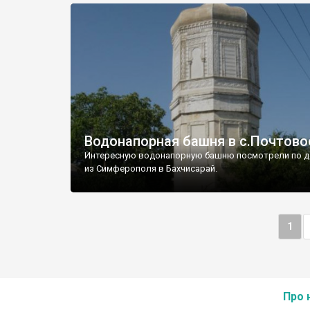
Водонапорная башня в с.Почтово
Интересную водонапорную башню посмотрели по д
из Симферополя в Бахчисарай.
1
Про 