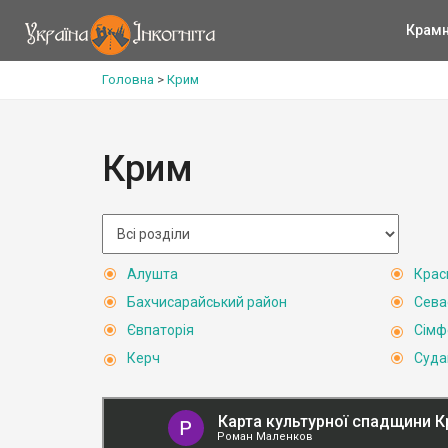
Крам
Головна
>
Крим
Крим
Алушта
Крас
Бахчисарайський район
Сева
Євпаторія
Сімф
Керч
Суда