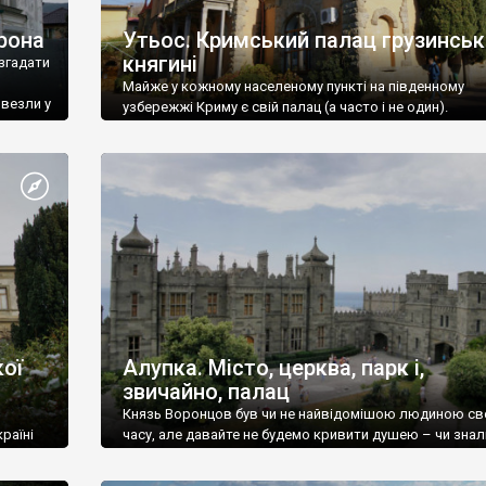
рона
Утьос. Кримський палац грузинськ
княгині
згадати
Майже у кожному населеному пункті на південному
ивезли у
узбережжі Криму є свій палац (а часто і не один).
ої
Алупка. Місто, церква, парк і,
звичайно, палац
Князь Воронцов був чи не найвідомішою людиною св
раїні
часу, але давайте не будемо кривити душею – чи знал
це прізвище до відвідин Алупки? Мабуть все таки ні.