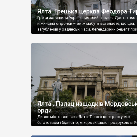
Ялта. Грецька церква Феодора Ти
Греки залишили Україні чималий спадок. Достатньо 
ніжинські огірочки – ви ж мабуть всі знаєте, що цей,
загублений у радянські часи, легендарний рецепт пр
Ніжин греки?
Ялта . Палац нащадків Мордовськ
орди
Дивне місто все таки Ялта. Такого контрасту між
багатством і бідністю, між розкішшю і розрухою в Ук
більше не знайдеш.