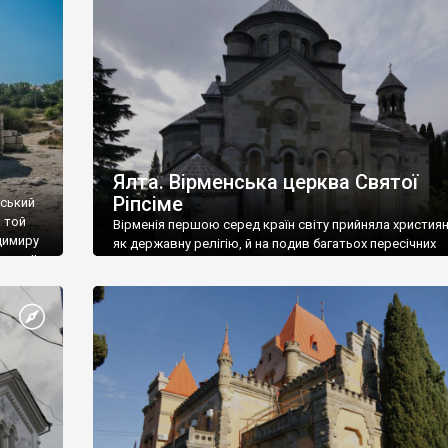
ефактів
називаються «повстяками» (postaki)…” “Вино. Крим
єкту
виробляє відмінне вино і його вдосталь: воно все ду
го».
легке біле і дуже […]
ти та
Ялта. Вірменська церква Святої
Ріпсіме
вський
 той
Вірменія першою серед країн світу прийняла христия
димиру
як державну релігію, й на подив багатьох пересічних
илю ІІ,
українців, які усіх кавказців вважають мусульманами,
 в
вірмени є відданими вірянами Христа