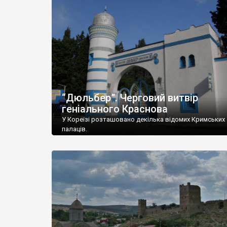
“Дюльбер”. Черговий витвір
геніального Краснова
У Кореїзі розташовано декілька відомих Кримських
палаців.