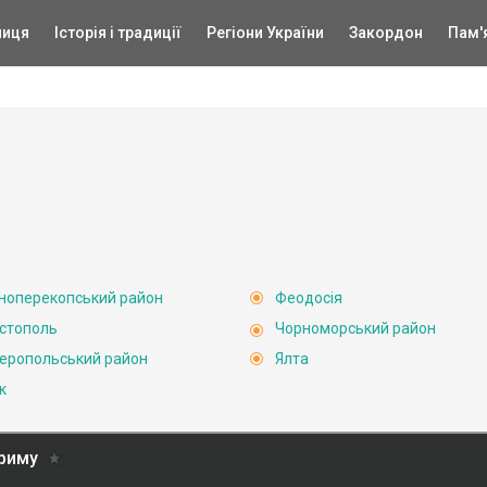
ниця
Історія і традиції
Регіони України
Закордон
Пам'
ноперекопський район
Феодосія
стополь
Чорноморський район
еропольський район
Ялта
к