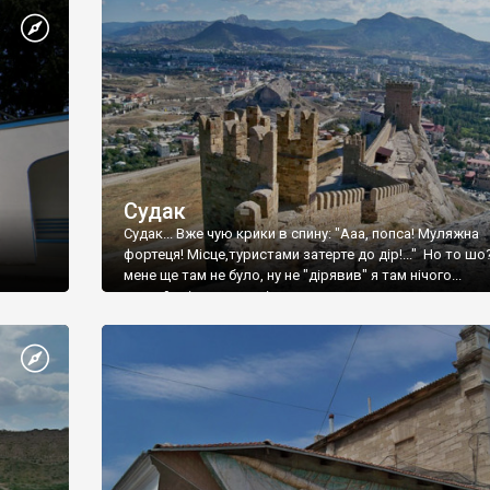
Судак
Судак... Вже чую крики в спину: "Ааа, попса! Муляжна
фортеця! Місце,туристами затерте до дір!..." Но то шо
мене ще там не було, ну не "дірявив" я там нічого...
принаймні до цього літа.