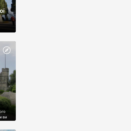
ої
ого
и ви