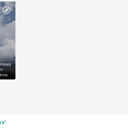
споруд
ті
Ялти.
та”