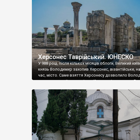
музею «Новгородський музей-заповідник» сотні арт
візантійської доби. Раритети викрадені з фондів об’
культурної спадщини ЮНЕСКО «Херсонеса Таврійсько
Офіційно – на виставку «Золото Візантії», але експер
влада в Україні вважають це лише […]
Херсонес Таврійський. ЮНЕСКО
У 988 році, після кількох місяців облоги, Великий киї
князь Володимир захопив Херсонес, візантійське, на
час, місто. Саме взяття Херсонесу дозволило Воло
диктувати свої умови візантійському імператору Вас
та одружитися з його дочкою Ганною. Цього ж року,
Херсонесі Володимир-язичник, став Василем-
християнином. А потім було Хрещення Русі. На честь
Херсонесу Таврійського названо місто […]