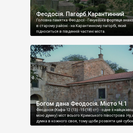
Феодосія. Пагорб Карантинний
Головна памятка Феодосії - Генуезька фортеця знах
в старому районі - на Карантинному пагорбі, який
підноситься в південній частині міста.
Богом дана Феодосія. Місто Ч.1
Феодосія (Кафа-12 (13) -15 (18) ст) - одне з найцікаві
мою думку) міст всього Кримського півострова .Ну,
думка в кожного своя, тому щоби розвіяти цей субєк
запрошую відвідати це