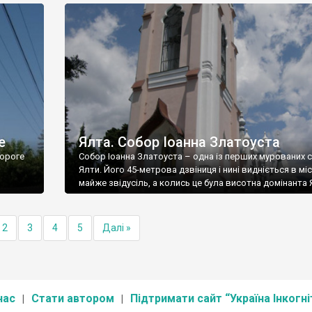
е
Ялта. Собор Іоанна Златоуста
ороге
Собор Іоанна Златоуста – одна із перших мурованих 
Ялти. Його 45-метрова дзвіниця і нині видніється в міс
майже звідусіль, а колись це була висотна домінанта 
2
3
4
5
Далі »
нас
Стати автором
Підтримати сайт “Україна Інкогні