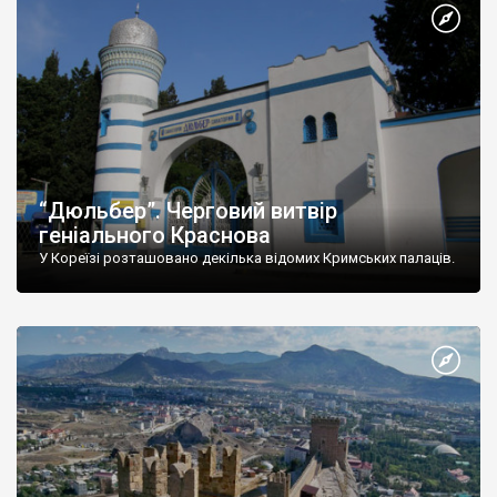
“Дюльбер”. Черговий витвір
геніального Краснова
У Кореїзі розташовано декілька відомих Кримських палаців.