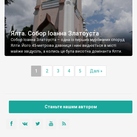
Ялта. Собор Іоанна Златоуста
Собор Іоанна Златоуста – одна із перших мурованих споруд
Ялти. Його 45-метрова дзвіниця і нині видніється в місті
майже звідусіль, а колись це була висотна домінанта Ялти.
1
2
3
4
5
Далі »
Станьте нашим автором