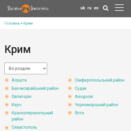
uk
ru
en
Головна
>
Крим
Крим
Алушта
Сімферопольський район
Бахчисарайський район
Судак
Євпаторія
Феодосія
Керч
Чорноморський район
Красноперекопський
Ялта
район
Севастополь