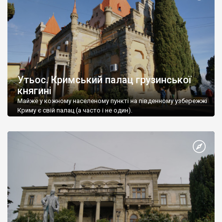
Утьос. Кримський палац грузинської
княгині
Майже у кожному населеному пункті на південному узбережжі
Криму є свій палац (а часто і не один).