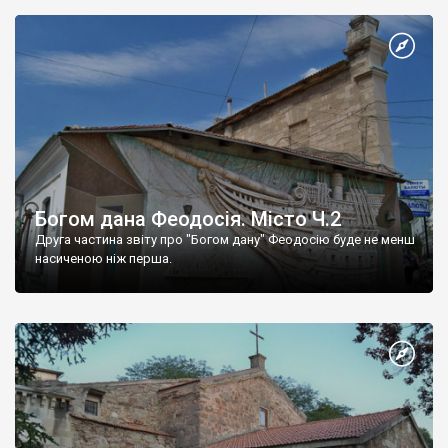
Богом дана Феодосія. Місто Ч.2
Друга частина звіту про "Богом дану" Феодосію буде не менш
насиченою ніж перша.