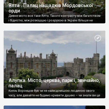
Ялта . Палац нащадків Мордовської
орди
Дивне місто все таки Ялта. Такого контрасту між багатством
і бідністю, між розкішшю і розрухою в Україні більше не
знайдеш.
Алупка. Місто, церква, парк і, звичайно,
палац
Князь Воронцов був чи не найвідомішою людиною свого
часу, але давайте не будемо кривити душею – чи знали ви це
прізвище до відвідин Алупки? Мабуть все таки ні.