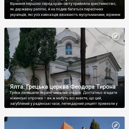
Вірменія першою серед країн світу прийняла християнство,
як державну релігію, й на подив багатьох пересічних
українців, які усіх кавказців вважають мусульманами, вірмени
є відданими вірянами Христа
Ялта. Грецька церква Феодора Тирона
Греки залишили Україні чималий спадок. Достатньо згадати
ніжинські огірочки – ви ж мабуть всі знаєте, що цей,
загублений у радянські часи, легендарний рецепт привезли у
Ніжин греки?