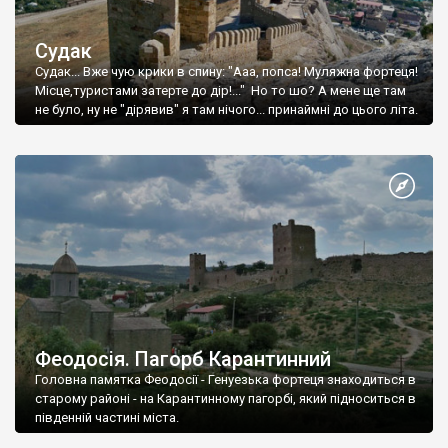
Судак
Судак... Вже чую крики в спину: "Ааа, попса! Муляжна фортеця!
Місце,туристами затерте до дір!..." Но то шо? А мене ще там
не було, ну не "дірявив" я там нічого... принаймні до цього літа.
Феодосія. Пагорб Карантинний
Головна памятка Феодосії - Генуезька фортеця знаходиться в
старому районі - на Карантинному пагорбі, який підноситься в
південній частині міста.