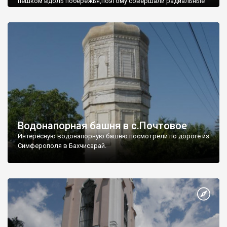
пешком вдоль побережья,поэтому совершали радиальные
вылазки из Оленевки.
Водонапорная башня в с.Почтовое
Интересную водонапорную башню посмотрели по дороге из
Симферополя в Бахчисарай.