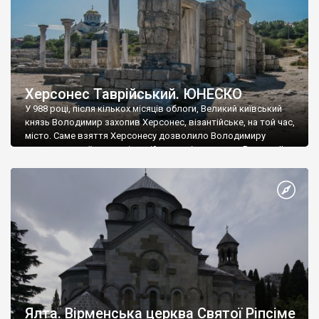
Херсонес Таврійський. ЮНЕСКО
У 988 році, після кількох місяців облоги, Великий київський
князь Володимир захопив Херсонес, візантійське, на той час,
місто. Саме взяття Херсонесу дозволило Володимиру
диктувати свої умови візантійському імператору Василю ІІ, та
одружитися з його дочкою Ганною. Цього ж року, в
Херсонесі Володимир-язичник, став Василем-християнином.
А потім було Хрещення Русі. На честь Херсонесу Таврійського
названо місто […]
Ялта. Вірменська церква Святої Ріпсіме