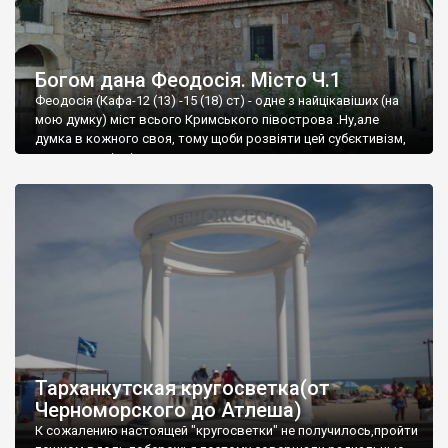
Богом дана Феодосія. Місто Ч.1
Феодосія (Кафа-12 (13) -15 (18) ст) - одне з найцікавіших (на
мою думку) міст всього Кримського півострова .Ну,але
думка в кожного своя, тому щоби розвіяти цей субєктивізм,
запрошую відвідати це
Тарханкутская кругосветка(от
Черноморского до Атлеша)
К сожалению настоящей "кругосветки" не получилось,пройти