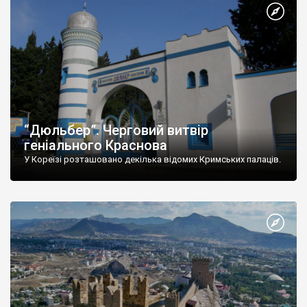
“Дюльбер”. Черговий витвір
геніального Краснова
У Кореїзі розташовано декілька відомих Кримських палаців.