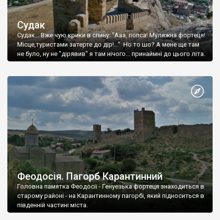
Судак
Судак... Вже чую крики в спину: "Ааа, попса! Муляжна фортеця!
Місце,туристами затерте до дір!..." Но то шо? А мене ще там
не було, ну не "дірявив" я там нічого... принаймні до цього літа.
Феодосія. Пагорб Карантинний
Головна памятка Феодосії - Генуезька фортеця знаходиться в
старому районі - на Карантинному пагорбі, який підноситься в
південній частині міста.