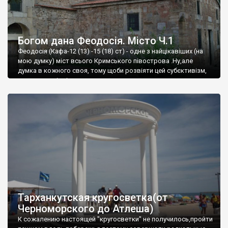
Богом дана Феодосія. Місто Ч.1
Феодосія (Кафа-12 (13) -15 (18) ст) - одне з найцікавіших (на
мою думку) міст всього Кримського півострова .Ну,але
думка в кожного своя, тому щоби розвіяти цей субєктивізм,
запрошую відвідати це
Тарханкутская кругосветка(от
Черноморского до Атлеша)
К сожалению настоящей "кругосветки" не получилось,пройти