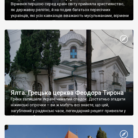
Вірменія першою серед країн світу прийняла християнство,
як державну релігію, й на подив багатьох пересічних
українців, які усіх кавказців вважають мусульманами, вірмени
є відданими вірянами Христа
Ялта. Грецька церква Феодора Тирона
Греки залишили Україні чималий спадок. Достатньо згадати
ніжинські огірочки – ви ж мабуть всі знаєте, що цей,
загублений у радянські часи, легендарний рецепт привезли у
Ніжин греки?