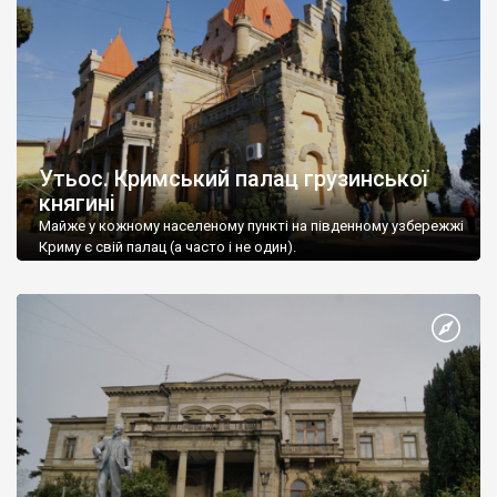
Утьос. Кримський палац грузинської
княгині
Майже у кожному населеному пункті на південному узбережжі
Криму є свій палац (а часто і не один).