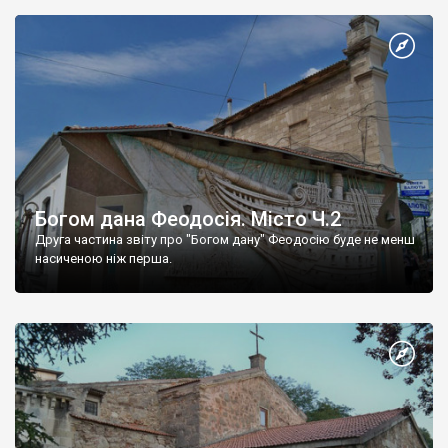
Богом дана Феодосія. Місто Ч.2
Друга частина звіту про "Богом дану" Феодосію буде не менш
насиченою ніж перша.