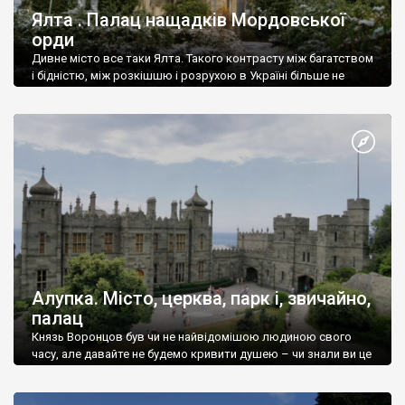
Ялта . Палац нащадків Мордовської
орди
Дивне місто все таки Ялта. Такого контрасту між багатством
і бідністю, між розкішшю і розрухою в Україні більше не
знайдеш.
Алупка. Місто, церква, парк і, звичайно,
палац
Князь Воронцов був чи не найвідомішою людиною свого
часу, але давайте не будемо кривити душею – чи знали ви це
прізвище до відвідин Алупки? Мабуть все таки ні.