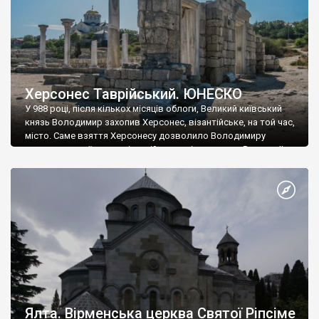
Херсонес Таврійський. ЮНЕСКО
У 988 році, після кількох місяців облоги, Великий київський
князь Володимир захопив Херсонес, візантійське, на той час,
місто. Саме взяття Херсонесу дозволило Володимиру
диктувати свої умови візантійському імператору Василю ІІ, та
одружитися з його дочкою Ганною. Цього ж року, в
Херсонесі Володимир-язичник, став Василем-християнином.
А потім було Хрещення Русі. На честь Херсонесу Таврійського
названо місто […]
Ялта. Вірменська церква Святої Ріпсіме