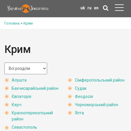
uk
ru
en
Головна
>
Крим
Крим
Алушта
Сімферопольський район
Бахчисарайський район
Судак
Євпаторія
Феодосія
Керч
Чорноморський район
Красноперекопський
Ялта
район
Севастополь