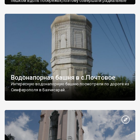
пешком вдоль побережья,поэтому совершали радиальные
вылазки из Оленевки.
Водонапорная башня в с.Почтовое
Интересную водонапорную башню посмотрели по дороге из
Симферополя в Бахчисарай.