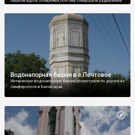
пешком вдоль побережья,поэтому совершали радиальные
вылазки из Оленевки.
Водонапорная башня в с.Почтовое
Интересную водонапорную башню посмотрели по дороге из
Симферополя в Бахчисарай.