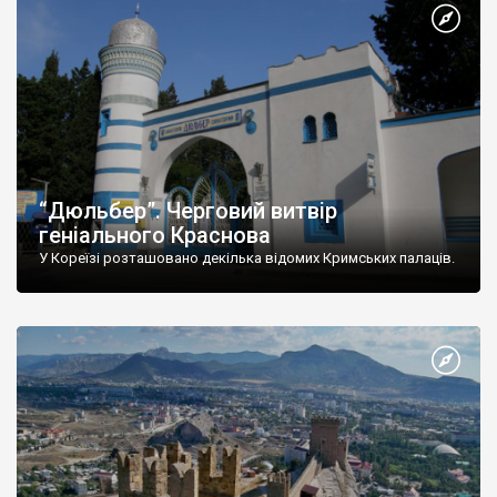
“Дюльбер”. Черговий витвір
геніального Краснова
У Кореїзі розташовано декілька відомих Кримських палаців.