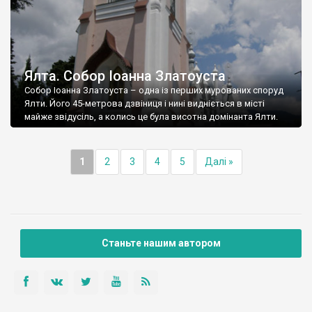
Ялта. Собор Іоанна Златоуста
Собор Іоанна Златоуста – одна із перших мурованих споруд
Ялти. Його 45-метрова дзвіниця і нині видніється в місті
майже звідусіль, а колись це була висотна домінанта Ялти.
1
2
3
4
5
Далі »
Станьте нашим автором