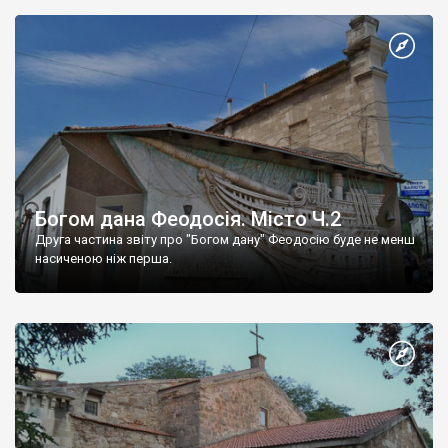
Богом дана Феодосія. Місто Ч.2
Друга частина звіту про "Богом дану" Феодосію буде не менш
насиченою ніж перша.