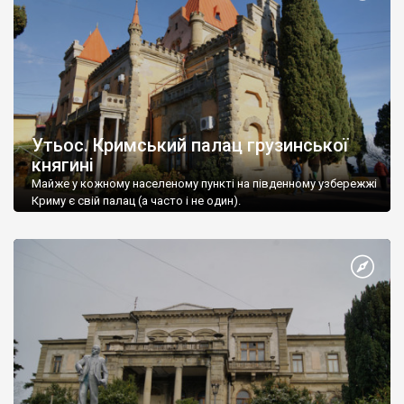
Утьос. Кримський палац грузинської
княгині
Майже у кожному населеному пункті на південному узбережжі
Криму є свій палац (а часто і не один).