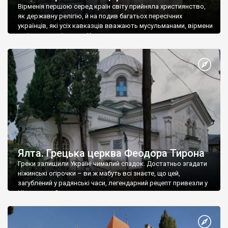
Вірменія першою серед країн світу прийняла християнство,
як державну релігію, й на подив багатьох пересічних
українців, які усіх кавказців вважають мусульманами, вірмени
є відданими вірянами Христа
Ялта. Грецька церква Феодора Тирона
Греки залишили Україні чималий спадок. Достатньо згадати
ніжинські огірочки – ви ж мабуть всі знаєте, що цей,
загублений у радянські часи, легендарний рецепт привезли у
Ніжин греки?