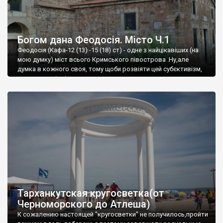
Богом дана Феодосія. Місто Ч.1
Феодосія (Кафа-12 (13) -15 (18) ст) - одне з найцікавіших (на
мою думку) міст всього Кримського півострова .Ну,але
думка в кожного своя, тому щоби розвіяти цей субєктивізм,
запрошую відвідати це
Тарханкутская кругосветка(от
Черноморского до Атлеша)
К сожалению настоящей "кругосветки" не получилось,пройти