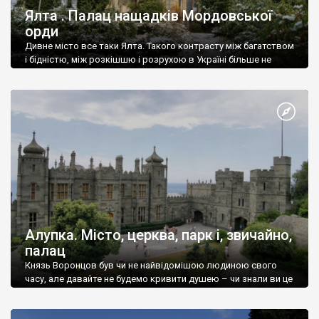
Ялта . Палац нащадків Мордовської
орди
Дивне місто все таки Ялта. Такого контрасту між багатством
і бідністю, між розкішшю і розрухою в Україні більше не
знайдеш.
Алупка. Місто, церква, парк і, звичайно,
палац
Князь Воронцов був чи не найвідомішою людиною свого
часу, але давайте не будемо кривити душею – чи знали ви це
прізвище до відвідин Алупки? Мабуть все таки ні.