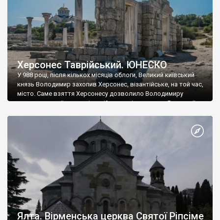
Херсонес Таврійський. ЮНЕСКО
У 988 році, після кількох місяців облоги, Великий київський
князь Володимир захопив Херсонес, візантійське, на той час,
місто. Саме взяття Херсонесу дозволило Володимиру
диктувати свої умови візантійському імператору Василю ІІ, та
одружитися з його дочкою Ганною. Цього ж року, в
Херсонесі Володимир-язичник, став Василем-християнином.
А потім було Хрещення Русі. На честь Херсонесу Таврійського
названо місто […]
Ялта. Вірменська церква Святої Ріпсіме