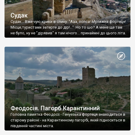
Судак
Судак... Вже чую крики в спину: "Ааа, попса! Муляжна фортеця!
Місце,туристами затерте до дір!..." Но то шо? А мене ще там
не було, ну не "дірявив" я там нічого... принаймні до цього літа.
Феодосія. Пагорб Карантинний
Головна памятка Феодосії - Генуезька фортеця знаходиться в
старому районі - на Карантинному пагорбі, який підноситься в
південній частині міста.