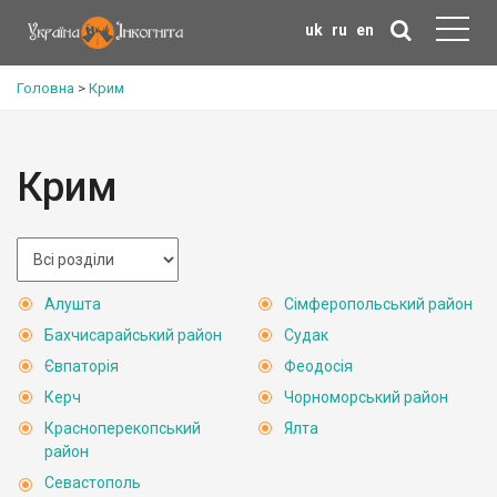
uk
ru
en
Головна
>
Крим
Крим
Алушта
Сімферопольський район
Бахчисарайський район
Судак
Євпаторія
Феодосія
Керч
Чорноморський район
Красноперекопський
Ялта
район
Севастополь