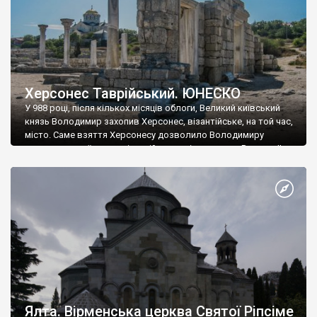
Херсонес Таврійський. ЮНЕСКО
У 988 році, після кількох місяців облоги, Великий київський
князь Володимир захопив Херсонес, візантійське, на той час,
місто. Саме взяття Херсонесу дозволило Володимиру
диктувати свої умови візантійському імператору Василю ІІ, та
одружитися з його дочкою Ганною. Цього ж року, в
Херсонесі Володимир-язичник, став Василем-християнином.
А потім було Хрещення Русі. На честь Херсонесу Таврійського
названо місто […]
Ялта. Вірменська церква Святої Ріпсіме