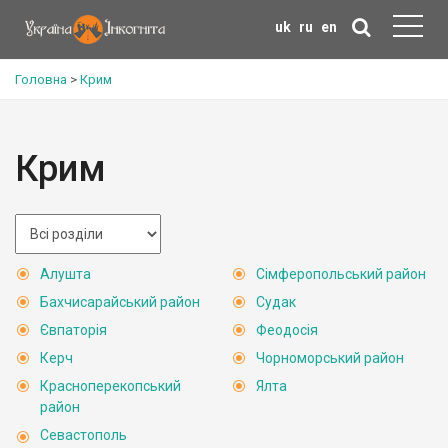
uk
ru
en
Головна
>
Крим
Крим
Алушта
Сімферопольський район
Бахчисарайський район
Судак
Євпаторія
Феодосія
Керч
Чорноморський район
Красноперекопський
Ялта
район
Севастополь