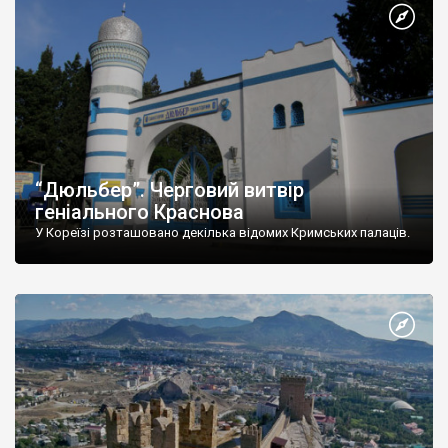
“Дюльбер”. Черговий витвір
геніального Краснова
У Кореїзі розташовано декілька відомих Кримських палаців.