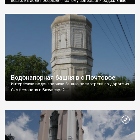
пешком вдоль побережья,поэтому совершали радиальные
вылазки из Оленевки.
Водонапорная башня в с.Почтовое
Интересную водонапорную башню посмотрели по дороге из
Симферополя в Бахчисарай.