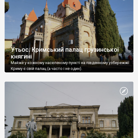
Утьос. Кримський палац грузинської
княгині
Майже у кожному населеному пункті на південному узбережжі
Криму є свій палац (а часто і не один).