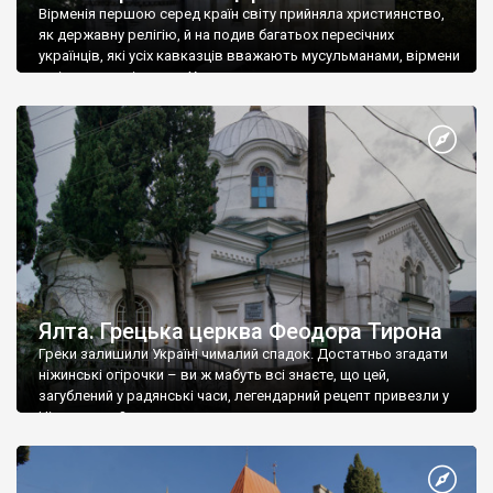
Вірменія першою серед країн світу прийняла християнство,
як державну релігію, й на подив багатьох пересічних
українців, які усіх кавказців вважають мусульманами, вірмени
є відданими вірянами Христа
Ялта. Грецька церква Феодора Тирона
Греки залишили Україні чималий спадок. Достатньо згадати
ніжинські огірочки – ви ж мабуть всі знаєте, що цей,
загублений у радянські часи, легендарний рецепт привезли у
Ніжин греки?