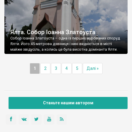
Ялта. Собор Іоанна Златоуста
Собор Іоанна Златоуста – одна із перших мурованих споруд
Ялти. Його 45-метрова дзвіниця і нині видніється в місті
майже звідусіль, а колись це була висотна домінанта Ялти.
1
2
3
4
5
Далі »
Станьте нашим автором