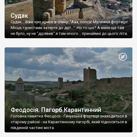
Судак
Судак... Вже чую крики в спину: "Ааа, попса! Муляжна фортеця!
Місце,туристами затерте до дір!..." Но то шо? А мене ще там
не було, ну не "дірявив" я там нічого... принаймні до цього літа.
Феодосія. Пагорб Карантинний
Головна памятка Феодосії - Генуезька фортеця знаходиться в
старому районі - на Карантинному пагорбі, який підноситься в
південній частині міста.