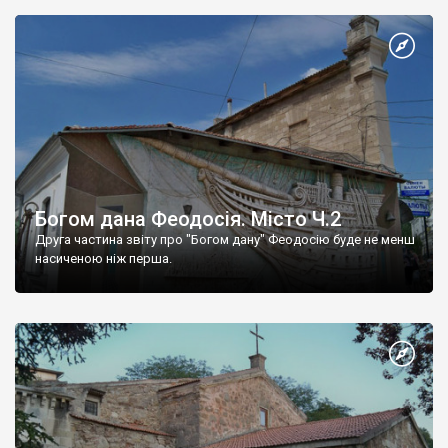
Богом дана Феодосія. Місто Ч.2
Друга частина звіту про "Богом дану" Феодосію буде не менш
насиченою ніж перша.