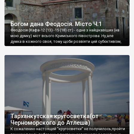
Богом дана Феодосія. Місто Ч.1
Феодосія (Кафа-12 (13) -15 (18) ст) - одне з найцікавіших (на
мою думку) міст всього Кримського півострова .Ну,але
думка в кожного своя, тому щоби розвіяти цей субєктивізм,
запрошую відвідати це
Тарханкутская кругосветка(от
Черноморского до Атлеша)
К сожалению настоящей "кругосветки" не получилось,пройти