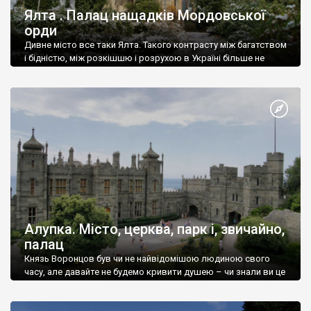
Ялта . Палац нащадків Мордовської
орди
Дивне місто все таки Ялта. Такого контрасту між багатством
і бідністю, між розкішшю і розрухою в Україні більше не
знайдеш.
Алупка. Місто, церква, парк і, звичайно,
палац
Князь Воронцов був чи не найвідомішою людиною свого
часу, але давайте не будемо кривити душею – чи знали ви це
прізвище до відвідин Алупки? Мабуть все таки ні.