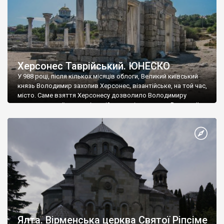
Херсонес Таврійський. ЮНЕСКО
У 988 році, після кількох місяців облоги, Великий київський
князь Володимир захопив Херсонес, візантійське, на той час,
місто. Саме взяття Херсонесу дозволило Володимиру
диктувати свої умови візантійському імператору Василю ІІ, та
одружитися з його дочкою Ганною. Цього ж року, в
Херсонесі Володимир-язичник, став Василем-християнином.
А потім було Хрещення Русі. На честь Херсонесу Таврійського
названо місто […]
Ялта. Вірменська церква Святої Ріпсіме