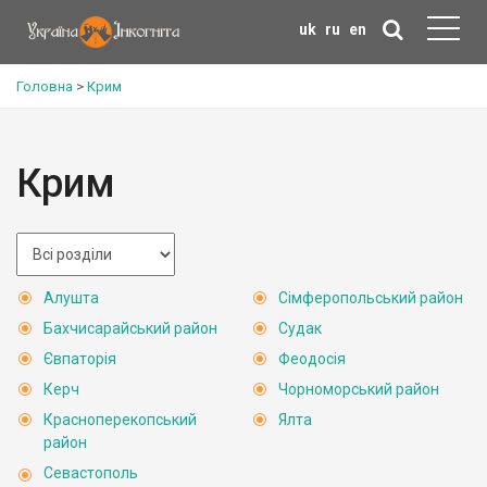
uk
ru
en
Головна
>
Крим
Крим
Алушта
Сімферопольський район
Бахчисарайський район
Судак
Євпаторія
Феодосія
Керч
Чорноморський район
Красноперекопський
Ялта
район
Севастополь