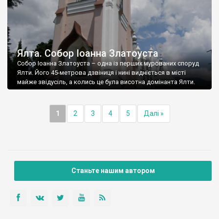
Ялта. Собор Іоанна Златоуста
Собор Іоанна Златоуста – одна із перших мурованих споруд
Ялти. Його 45-метрова дзвіниця і нині видніється в місті
майже звідусіль, а колись це була висотна домінанта Ялти.
1
2
3
4
5
Далі »
Станьте нашим автором