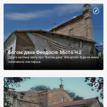
Богом дана Феодосія. Місто Ч.2
Друга частина звіту про "Богом дану" Феодосію буде не менш
насиченою ніж перша.