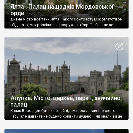
Ялта . Палац нащадків Мордовської
орди
Дивне місто все таки Ялта. Такого контрасту між багатством
і бідністю, між розкішшю і розрухою в Україні більше не
знайдеш.
Алупка. Місто, церква, парк і, звичайно,
палац
Князь Воронцов був чи не найвідомішою людиною свого
часу, але давайте не будемо кривити душею – чи знали ви це
прізвище до відвідин Алупки? Мабуть все таки ні.