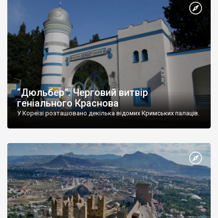
“Дюльбер”. Черговий витвір
геніального Краснова
У Кореїзі розташовано декілька відомих Кримських палаців.