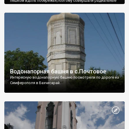
пешком вдоль побережья,поэтому совершали радиальные
вылазки из Оленевки.
Водонапорная башня в с.Почтовое
Интересную водонапорную башню посмотрели по дороге из
Симферополя в Бахчисарай.