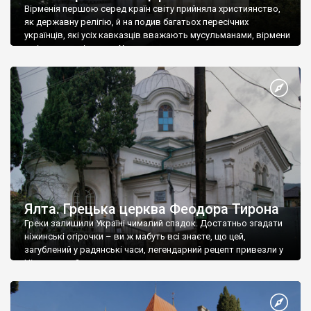
Вірменія першою серед країн світу прийняла християнство,
як державну релігію, й на подив багатьох пересічних
українців, які усіх кавказців вважають мусульманами, вірмени
є відданими вірянами Христа
Ялта. Грецька церква Феодора Тирона
Греки залишили Україні чималий спадок. Достатньо згадати
ніжинські огірочки – ви ж мабуть всі знаєте, що цей,
загублений у радянські часи, легендарний рецепт привезли у
Ніжин греки?