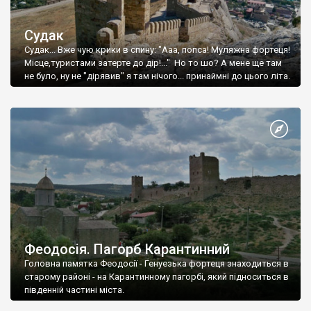
Судак
Судак... Вже чую крики в спину: "Ааа, попса! Муляжна фортеця!
Місце,туристами затерте до дір!..." Но то шо? А мене ще там
не було, ну не "дірявив" я там нічого... принаймні до цього літа.
Феодосія. Пагорб Карантинний
Головна памятка Феодосії - Генуезька фортеця знаходиться в
старому районі - на Карантинному пагорбі, який підноситься в
південній частині міста.