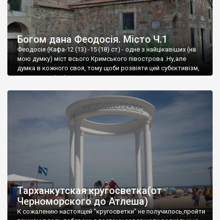
Богом дана Феодосія. Місто Ч.1
Феодосія (Кафа-12 (13) -15 (18) ст) - одне з найцікавіших (на
мою думку) міст всього Кримського півострова .Ну,але
думка в кожного своя, тому щоби розвіяти цей субєктивізм,
запрошую відвідати це
Тарханкутская кругосветка(от
Черноморского до Атлеша)
К сожалению настоящей "кругосветки" не получилось,пройти