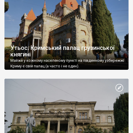
Утьос. Кримський палац грузинської
княгині
Майже у кожному населеному пункті на південному узбережжі
Криму є свій палац (а часто і не один).