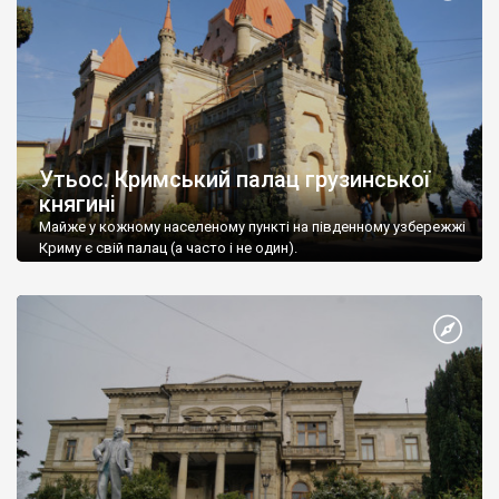
Утьос. Кримський палац грузинської
княгині
Майже у кожному населеному пункті на південному узбережжі
Криму є свій палац (а часто і не один).