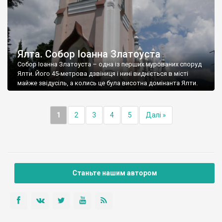
Ялта. Собор Іоанна Златоуста
Собор Іоанна Златоуста – одна із перших мурованих споруд
Ялти. Його 45-метрова дзвіниця і нині видніється в місті
майже звідусіль, а колись це була висотна домінанта Ялти.
1
2
3
4
5
Далі »
Станьте нашим автором