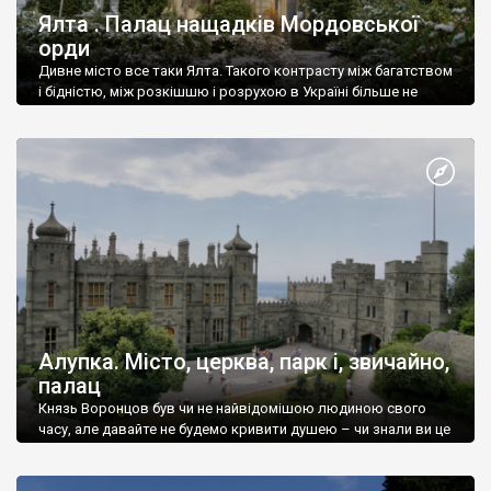
Ялта . Палац нащадків Мордовської
орди
Дивне місто все таки Ялта. Такого контрасту між багатством
і бідністю, між розкішшю і розрухою в Україні більше не
знайдеш.
Алупка. Місто, церква, парк і, звичайно,
палац
Князь Воронцов був чи не найвідомішою людиною свого
часу, але давайте не будемо кривити душею – чи знали ви це
прізвище до відвідин Алупки? Мабуть все таки ні.