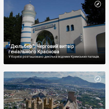
“Дюльбер”. Черговий витвір
геніального Краснова
У Кореїзі розташовано декілька відомих Кримських палаців.