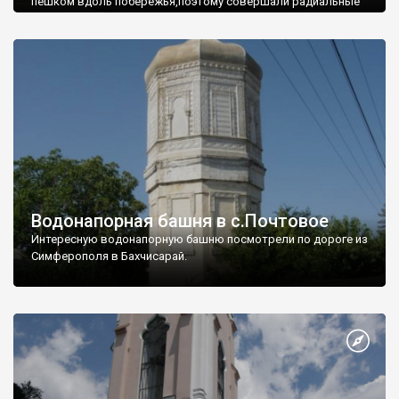
пешком вдоль побережья,поэтому совершали радиальные
вылазки из Оленевки.
Водонапорная башня в с.Почтовое
Интересную водонапорную башню посмотрели по дороге из
Симферополя в Бахчисарай.