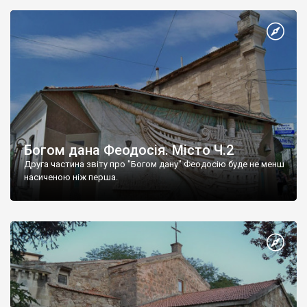
Богом дана Феодосія. Місто Ч.2
Друга частина звіту про "Богом дану" Феодосію буде не менш
насиченою ніж перша.