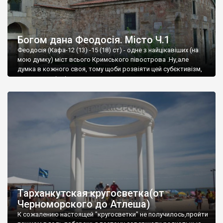
Богом дана Феодосія. Місто Ч.1
Феодосія (Кафа-12 (13) -15 (18) ст) - одне з найцікавіших (на
мою думку) міст всього Кримського півострова .Ну,але
думка в кожного своя, тому щоби розвіяти цей субєктивізм,
запрошую відвідати це
Тарханкутская кругосветка(от
Черноморского до Атлеша)
К сожалению настоящей "кругосветки" не получилось,пройти