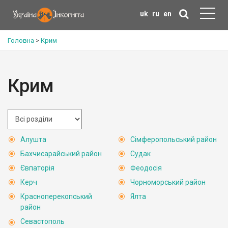
uk
ru
en
Головна
>
Крим
Крим
Алушта
Сімферопольський район
Бахчисарайський район
Судак
Євпаторія
Феодосія
Керч
Чорноморський район
Красноперекопський
Ялта
район
Севастополь