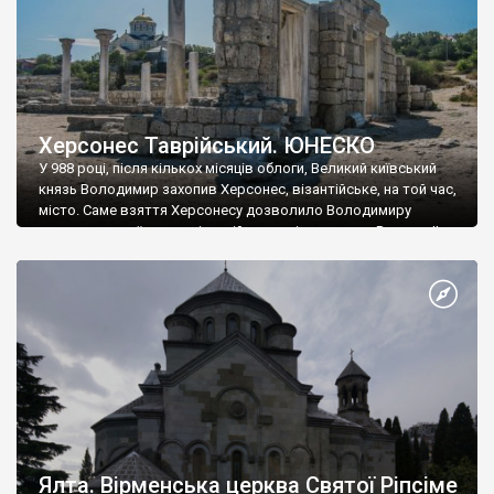
Херсонес Таврійський. ЮНЕСКО
У 988 році, після кількох місяців облоги, Великий київський
князь Володимир захопив Херсонес, візантійське, на той час,
місто. Саме взяття Херсонесу дозволило Володимиру
диктувати свої умови візантійському імператору Василю ІІ, та
одружитися з його дочкою Ганною. Цього ж року, в
Херсонесі Володимир-язичник, став Василем-християнином.
А потім було Хрещення Русі. На честь Херсонесу Таврійського
названо місто […]
Ялта. Вірменська церква Святої Ріпсіме