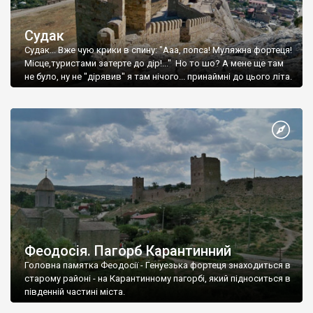
Судак
Судак... Вже чую крики в спину: "Ааа, попса! Муляжна фортеця!
Місце,туристами затерте до дір!..." Но то шо? А мене ще там
не було, ну не "дірявив" я там нічого... принаймні до цього літа.
Феодосія. Пагорб Карантинний
Головна памятка Феодосії - Генуезька фортеця знаходиться в
старому районі - на Карантинному пагорбі, який підноситься в
південній частині міста.