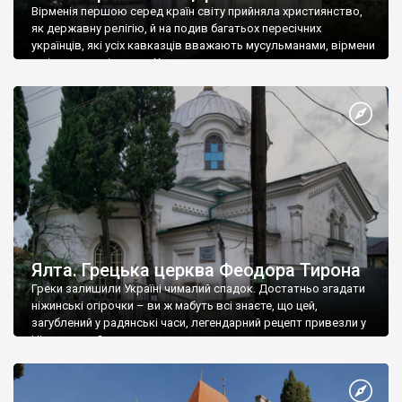
Вірменія першою серед країн світу прийняла християнство,
як державну релігію, й на подив багатьох пересічних
українців, які усіх кавказців вважають мусульманами, вірмени
є відданими вірянами Христа
Ялта. Грецька церква Феодора Тирона
Греки залишили Україні чималий спадок. Достатньо згадати
ніжинські огірочки – ви ж мабуть всі знаєте, що цей,
загублений у радянські часи, легендарний рецепт привезли у
Ніжин греки?