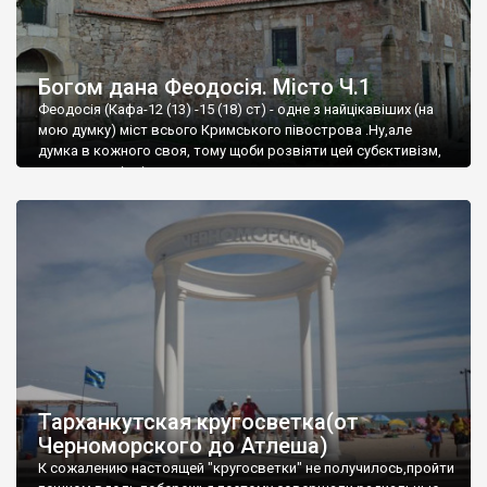
Богом дана Феодосія. Місто Ч.1
Феодосія (Кафа-12 (13) -15 (18) ст) - одне з найцікавіших (на
мою думку) міст всього Кримського півострова .Ну,але
думка в кожного своя, тому щоби розвіяти цей субєктивізм,
запрошую відвідати це
Тарханкутская кругосветка(от
Черноморского до Атлеша)
К сожалению настоящей "кругосветки" не получилось,пройти