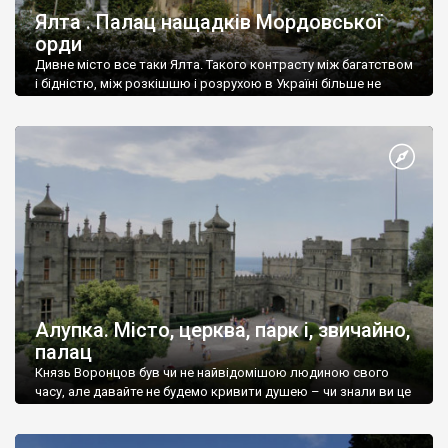
Ялта . Палац нащадків Мордовської
орди
Дивне місто все таки Ялта. Такого контрасту між багатством
і бідністю, між розкішшю і розрухою в Україні більше не
знайдеш.
Алупка. Місто, церква, парк і, звичайно,
палац
Князь Воронцов був чи не найвідомішою людиною свого
часу, але давайте не будемо кривити душею – чи знали ви це
прізвище до відвідин Алупки? Мабуть все таки ні.