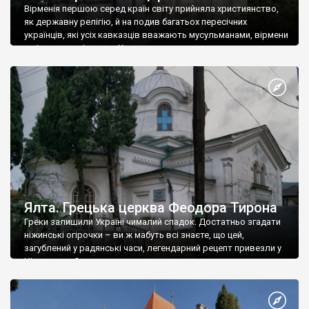
Вірменія першою серед країн світу прийняла християнство,
як державну релігію, й на подив багатьох пересічних
українців, які усіх кавказців вважають мусульманами, вірмени
є відданими вірянами Христа
Ялта. Грецька церква Феодора Тирона
Греки залишили Україні чималий спадок. Достатньо згадати
ніжинські огірочки – ви ж мабуть всі знаєте, що цей,
загублений у радянські часи, легендарний рецепт привезли у
Ніжин греки?