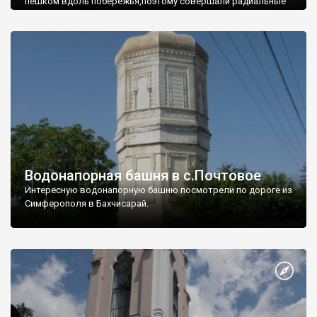
пешком вдоль побережья,поэтому совершали радиальные
вылазки из Оленевки.
Водонапорная башня в с.Почтовое
Интересную водонапорную башню посмотрели по дороге из
Симферополя в Бахчисарай.