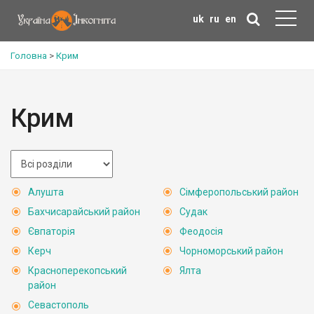
uk
ru
en
Головна
>
Крим
Крим
Алушта
Сімферопольський район
Бахчисарайський район
Судак
Євпаторія
Феодосія
Керч
Чорноморський район
Красноперекопський
Ялта
район
Севастополь