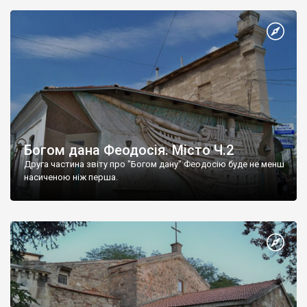
Богом дана Феодосія. Місто Ч.2
Друга частина звіту про "Богом дану" Феодосію буде не менш
насиченою ніж перша.