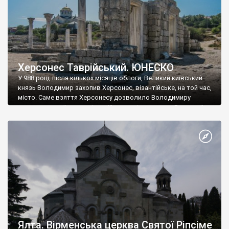
Херсонес Таврійський. ЮНЕСКО
У 988 році, після кількох місяців облоги, Великий київський
князь Володимир захопив Херсонес, візантійське, на той час,
місто. Саме взяття Херсонесу дозволило Володимиру
диктувати свої умови візантійському імператору Василю ІІ, та
одружитися з його дочкою Ганною. Цього ж року, в
Херсонесі Володимир-язичник, став Василем-християнином.
А потім було Хрещення Русі. На честь Херсонесу Таврійського
названо місто […]
Ялта. Вірменська церква Святої Ріпсіме