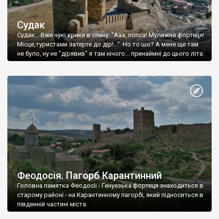
Судак
Судак... Вже чую крики в спину: "Ааа, попса! Муляжна фортеця!
Місце,туристами затерте до дір!..." Но то шо? А мене ще там
не було, ну не "дірявив" я там нічого... принаймні до цього літа.
Феодосія. Пагорб Карантинний
Головна памятка Феодосії - Генуезька фортеця знаходиться в
старому районі - на Карантинному пагорбі, який підноситься в
південній частині міста.