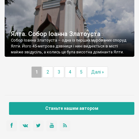
Ялта. Собор Іоанна Златоуста
Собор Іоанна Златоуста – одна із перших мурованих споруд
Ялти. Його 45-метрова дзвіниця і нині видніється в місті
майже звідусіль, а колись це була висотна домінанта Ялти.
1
2
3
4
5
Далі »
Станьте нашим автором