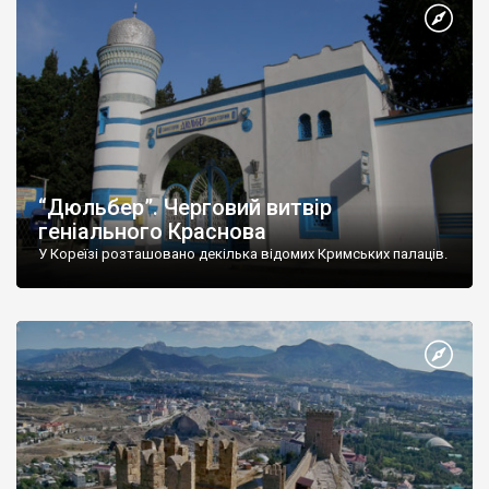
“Дюльбер”. Черговий витвір
геніального Краснова
У Кореїзі розташовано декілька відомих Кримських палаців.