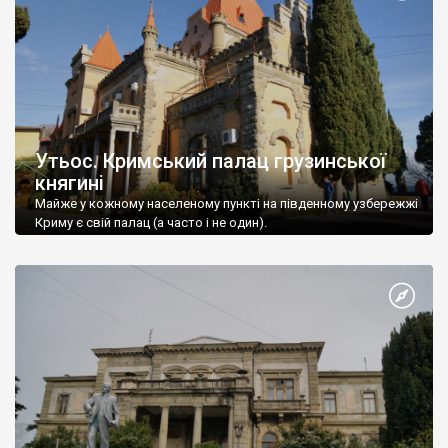
Утьос. Кримський палац грузинської
княгині
Майже у кожному населеному пункті на південному узбережжі
Криму є свій палац (а часто і не один).