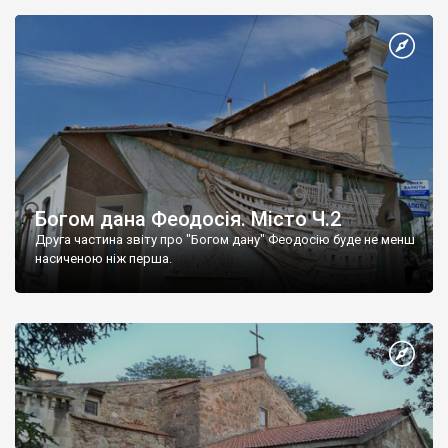
Богом дана Феодосія. Місто Ч.2
Друга частина звіту про "Богом дану" Феодосію буде не менш
насиченою ніж перша.