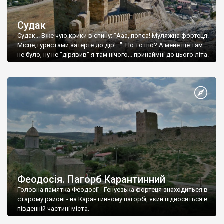
Судак
Судак... Вже чую крики в спину: "Ааа, попса! Муляжна фортеця!
Місце,туристами затерте до дір!..." Но то шо? А мене ще там
не було, ну не "дірявив" я там нічого... принаймні до цього літа.
Феодосія. Пагорб Карантинний
Головна памятка Феодосії - Генуезька фортеця знаходиться в
старому районі - на Карантинному пагорбі, який підноситься в
південній частині міста.