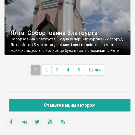
Ялта. Собор Іоанна Златоуста
Собор Іоанна Златоуста – одна із перших мурованих споруд
Ялти. Його 45-метрова дзвіниця і нині видніється в місті
майже звідусіль, а колись це була висотна домінанта Ялти.
1
2
3
4
5
Далі »
Станьте нашим автором