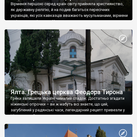
Вірменія першою серед країн світу прийняла християнство,
як державну релігію, й на подив багатьох пересічних
українців, які усіх кавказців вважають мусульманами, вірмени
є відданими вірянами Христа
Ялта. Грецька церква Феодора Тирона
Греки залишили Україні чималий спадок. Достатньо згадати
ніжинські огірочки – ви ж мабуть всі знаєте, що цей,
загублений у радянські часи, легендарний рецепт привезли у
Ніжин греки?