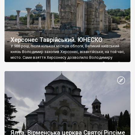
Херсонес Таврійський. ЮНЕСКО
У 988 році, після кількох місяців облоги, Великий київський
князь Володимир захопив Херсонес, візантійське, на той час,
місто. Саме взяття Херсонесу дозволило Володимиру
диктувати свої умови візантійському імператору Василю ІІ, та
одружитися з його дочкою Ганною. Цього ж року, в
Херсонесі Володимир-язичник, став Василем-християнином.
А потім було Хрещення Русі. На честь Херсонесу Таврійського
названо місто […]
Ялта. Вірменська церква Святої Ріпсіме