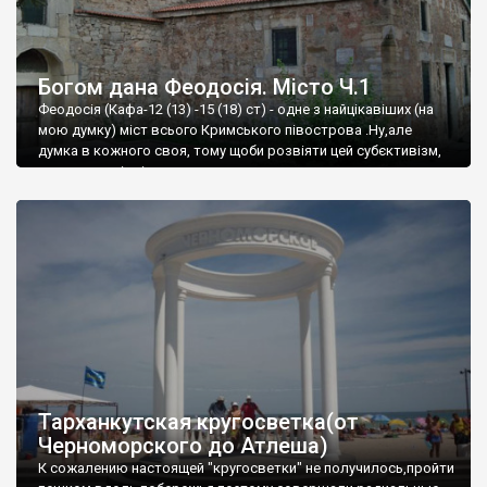
Богом дана Феодосія. Місто Ч.1
Феодосія (Кафа-12 (13) -15 (18) ст) - одне з найцікавіших (на
мою думку) міст всього Кримського півострова .Ну,але
думка в кожного своя, тому щоби розвіяти цей субєктивізм,
запрошую відвідати це
Тарханкутская кругосветка(от
Черноморского до Атлеша)
К сожалению настоящей "кругосветки" не получилось,пройти