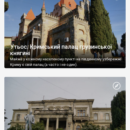
Утьос. Кримський палац грузинської
княгині
Майже у кожному населеному пункті на південному узбережжі
Криму є свій палац (а часто і не один).