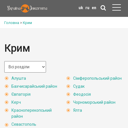
uk
ru
en
Головна
>
Крим
Крим
Алушта
Сімферопольський район
Бахчисарайський район
Судак
Євпаторія
Феодосія
Керч
Чорноморський район
Красноперекопський
Ялта
район
Севастополь