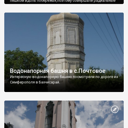
пешком вдоль побережья,поэтому совершали радиальные
вылазки из Оленевки.
Водонапорная башня в с.Почтовое
Интересную водонапорную башню посмотрели по дороге из
Симферополя в Бахчисарай.