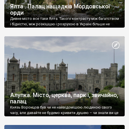
Ялта . Палац нащадків Мордовської
орди
Дивне місто все таки Ялта. Такого контрасту між багатством
і бідністю, між розкішшю і розрухою в Україні більше не
знайдеш.
Алупка. Місто, церква, парк і, звичайно,
палац
Князь Воронцов був чи не найвідомішою людиною свого
часу, але давайте не будемо кривити душею – чи знали ви це
прізвище до відвідин Алупки? Мабуть все таки ні.