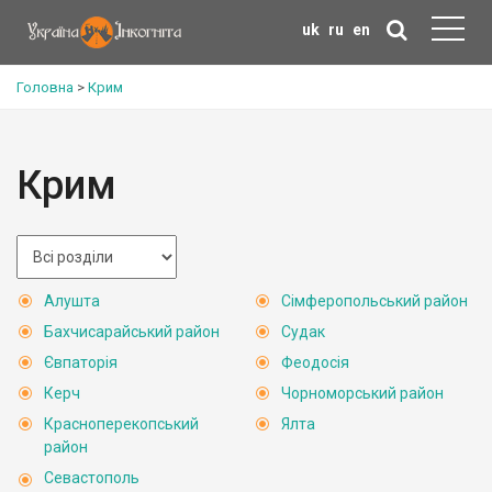
uk
ru
en
Головна
>
Крим
Крим
Алушта
Сімферопольський район
Бахчисарайський район
Судак
Євпаторія
Феодосія
Керч
Чорноморський район
Красноперекопський
Ялта
район
Севастополь