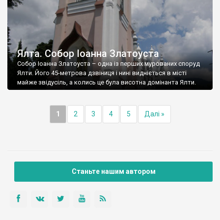
Ялта. Собор Іоанна Златоуста
Собор Іоанна Златоуста – одна із перших мурованих споруд
Ялти. Його 45-метрова дзвіниця і нині видніється в місті
майже звідусіль, а колись це була висотна домінанта Ялти.
1
2
3
4
5
Далі »
Станьте нашим автором