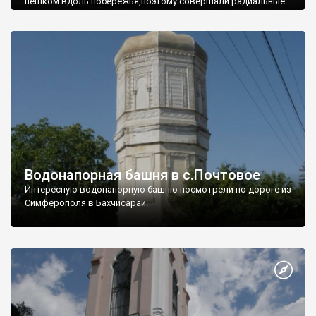
пешком вдоль побережья,поэтому совершали радиальные
вылазки из Оленевки.
Водонапорная башня в с.Почтовое
Интересную водонапорную башню посмотрели по дороге из
Симферополя в Бахчисарай.