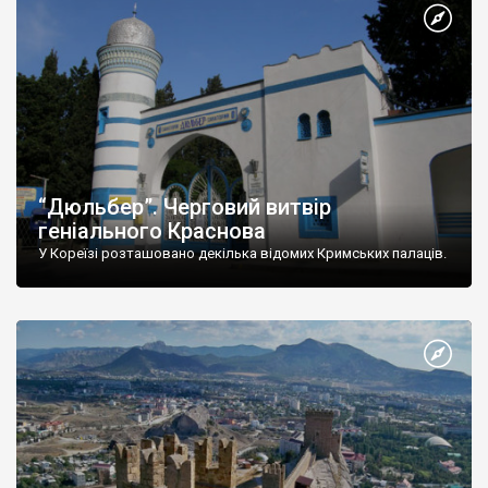
“Дюльбер”. Черговий витвір
геніального Краснова
У Кореїзі розташовано декілька відомих Кримських палаців.