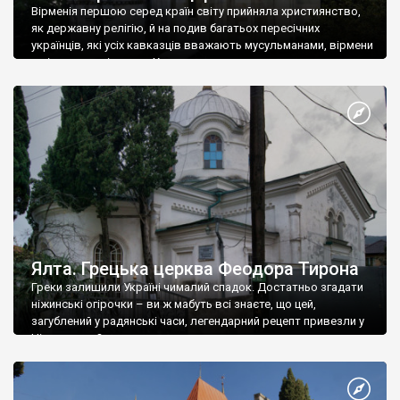
Вірменія першою серед країн світу прийняла християнство,
як державну релігію, й на подив багатьох пересічних
українців, які усіх кавказців вважають мусульманами, вірмени
є відданими вірянами Христа
Ялта. Грецька церква Феодора Тирона
Греки залишили Україні чималий спадок. Достатньо згадати
ніжинські огірочки – ви ж мабуть всі знаєте, що цей,
загублений у радянські часи, легендарний рецепт привезли у
Ніжин греки?