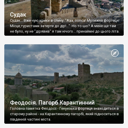
Судак
Судак... Вже чую крики в спину: "Ааа, попса! Муляжна фортеця!
Місце,туристами затерте до дір!..." Но то шо? А мене ще там
не було, ну не "дірявив" я там нічого... принаймні до цього літа.
Феодосія. Пагорб Карантинний
Головна памятка Феодосії - Генуезька фортеця знаходиться в
старому районі - на Карантинному пагорбі, який підноситься в
південній частині міста.