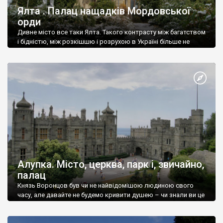
Ялта . Палац нащадків Мордовської
орди
Дивне місто все таки Ялта. Такого контрасту між багатством
і бідністю, між розкішшю і розрухою в Україні більше не
знайдеш.
Алупка. Місто, церква, парк і, звичайно,
палац
Князь Воронцов був чи не найвідомішою людиною свого
часу, але давайте не будемо кривити душею – чи знали ви це
прізвище до відвідин Алупки? Мабуть все таки ні.