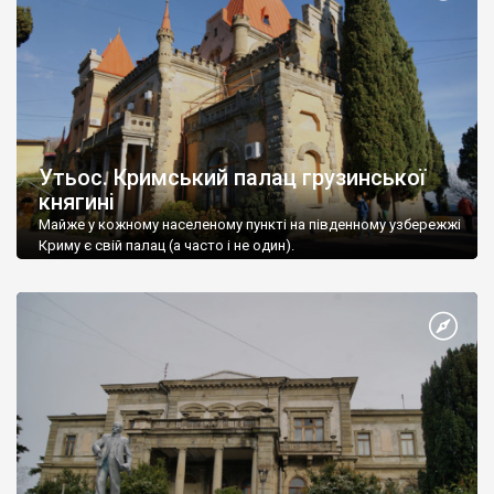
Утьос. Кримський палац грузинської
княгині
Майже у кожному населеному пункті на південному узбережжі
Криму є свій палац (а часто і не один).