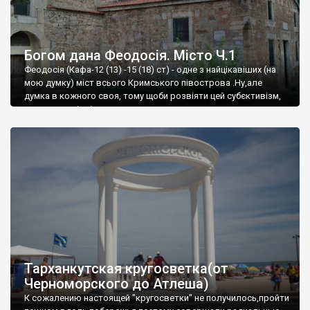
Богом дана Феодосія. Місто Ч.1
Феодосія (Кафа-12 (13) -15 (18) ст) - одне з найцікавіших (на
мою думку) міст всього Кримського півострова .Ну,але
думка в кожного своя, тому щоби розвіяти цей субєктивізм,
запрошую відвідати це
Тарханкутская кругосветка(от
Черноморского до Атлеша)
К сожалению настоящей "кругосветки" не получилось,пройти