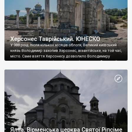
Херсонес Таврійський. ЮНЕСКО
У 988 році, після кількох місяців облоги, Великий київський
князь Володимир захопив Херсонес, візантійське, на той час,
місто. Саме взяття Херсонесу дозволило Володимиру
диктувати свої умови візантійському імператору Василю ІІ, та
одружитися з його дочкою Ганною. Цього ж року, в
Херсонесі Володимир-язичник, став Василем-християнином.
А потім було Хрещення Русі. На честь Херсонесу Таврійського
названо місто […]
Ялта. Вірменська церква Святої Ріпсіме