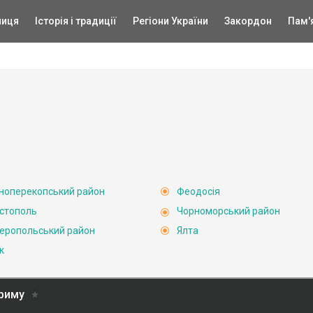
ниця
Історія і традиції
Регіони України
Закордон
Пам'
ноперекопський район
Феодосія
стополь
Чорноморський район
еропольський район
Ялта
к