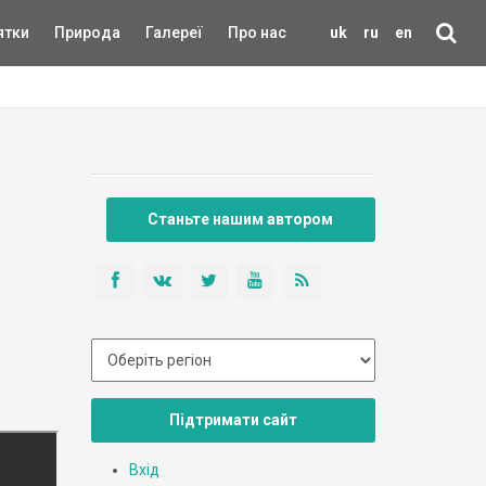
ятки
Природа
Галереї
Про нас
uk
ru
en
Станьте нашим автором
Підтримати сайт
Вхід