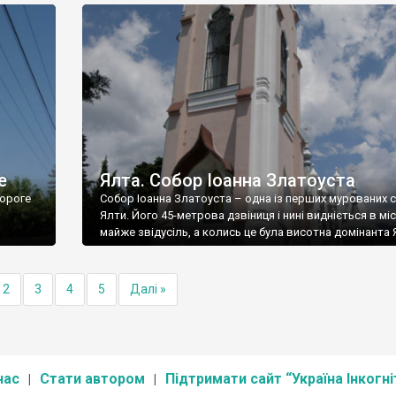
е
Ялта. Собор Іоанна Златоуста
ороге
Собор Іоанна Златоуста – одна із перших мурованих 
Ялти. Його 45-метрова дзвіниця і нині видніється в міс
майже звідусіль, а колись це була висотна домінанта 
2
3
4
5
Далі »
нас
Стати автором
Підтримати сайт “Україна Інкогні