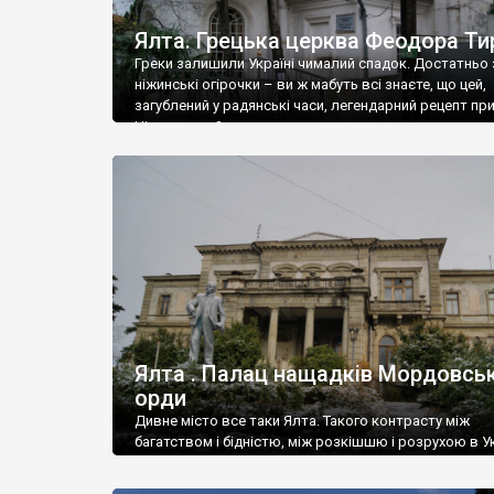
Ялта. Грецька церква Феодора Ти
Греки залишили Україні чималий спадок. Достатньо 
ніжинські огірочки – ви ж мабуть всі знаєте, що цей,
загублений у радянські часи, легендарний рецепт пр
Ніжин греки?
Ялта . Палац нащадків Мордовськ
орди
Дивне місто все таки Ялта. Такого контрасту між
багатством і бідністю, між розкішшю і розрухою в Ук
більше не знайдеш.