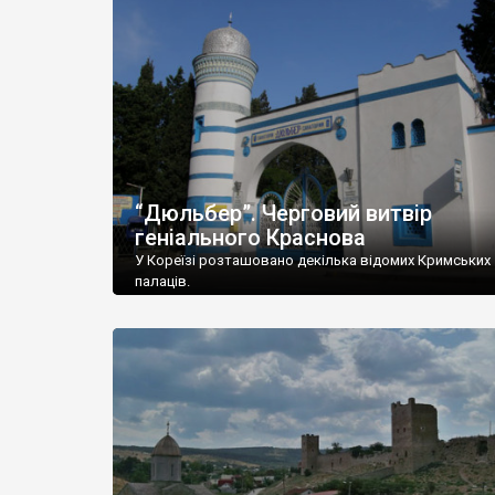
“Дюльбер”. Черговий витвір
геніального Краснова
У Кореїзі розташовано декілька відомих Кримських
палаців.