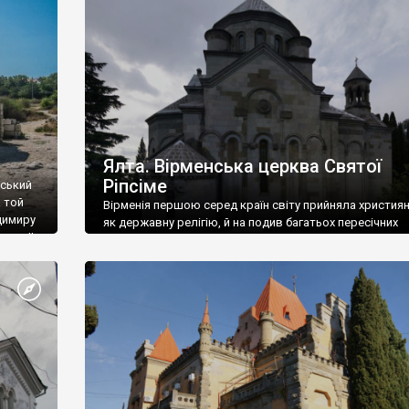
ефактів
називаються «повстяками» (postaki)…” “Вино. Крим
єкту
виробляє відмінне вино і його вдосталь: воно все ду
го».
легке біле і дуже […]
ти та
Ялта. Вірменська церква Святої
Ріпсіме
вський
 той
Вірменія першою серед країн світу прийняла христия
димиру
як державну релігію, й на подив багатьох пересічних
илю ІІ,
українців, які усіх кавказців вважають мусульманами,
 в
вірмени є відданими вірянами Христа