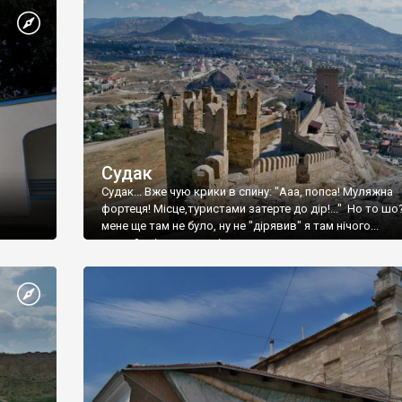
Судак
Судак... Вже чую крики в спину: "Ааа, попса! Муляжна
фортеця! Місце,туристами затерте до дір!..." Но то шо
мене ще там не було, ну не "дірявив" я там нічого...
принаймні до цього літа.