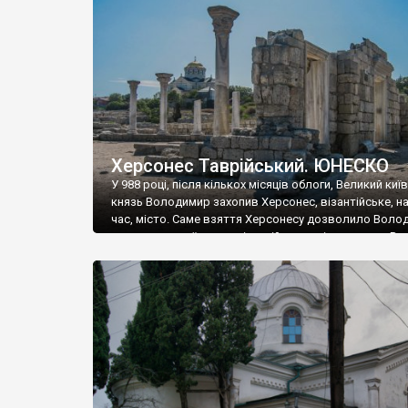
музею «Новгородський музей-заповідник» сотні арт
візантійської доби. Раритети викрадені з фондів об’
культурної спадщини ЮНЕСКО «Херсонеса Таврійсько
Офіційно – на виставку «Золото Візантії», але експер
влада в Україні вважають це лише […]
Херсонес Таврійський. ЮНЕСКО
У 988 році, після кількох місяців облоги, Великий киї
князь Володимир захопив Херсонес, візантійське, на
час, місто. Саме взяття Херсонесу дозволило Воло
диктувати свої умови візантійському імператору Вас
та одружитися з його дочкою Ганною. Цього ж року,
Херсонесі Володимир-язичник, став Василем-
християнином. А потім було Хрещення Русі. На честь
Херсонесу Таврійського названо місто […]