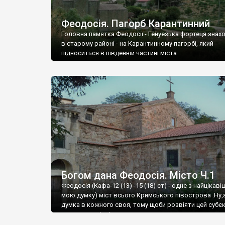
Феодосія. Пагорб Карантинний
Головна памятка Феодосії - Генуезька фортеця знах
в старому районі - на Карантинному пагорбі, який
підноситься в південній частині міста.
Богом дана Феодосія. Місто Ч.1
Феодосія (Кафа-12 (13) -15 (18) ст) - одне з найцікаві
мою думку) міст всього Кримського півострова .Ну,
думка в кожного своя, тому щоби розвіяти цей субєк
запрошую відвідати це