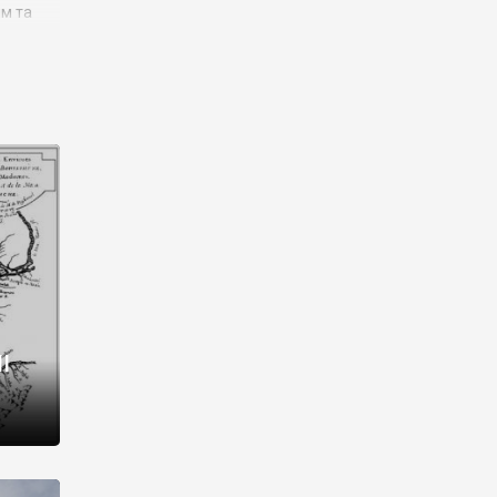
им та
ора і
є
го типу,
ей-
рний
ста:
 райони
від 2
I
і,
рукти,
 котрі