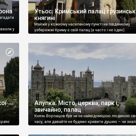
рона
Утьос. Кримський палац грузинськ
княгині
згадати
Майже у кожному населеному пункті на південному
ивезли у
узбережжі Криму є свій палац (а часто і не один).
ої
Алупка. Місто, церква, парк і,
звичайно, палац
Князь Воронцов був чи не найвідомішою людиною св
раїні
часу, але давайте не будемо кривити душею – чи знал
це прізвище до відвідин Алупки? Мабуть все таки ні.