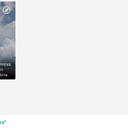
споруд
ті
Ялти.
та”