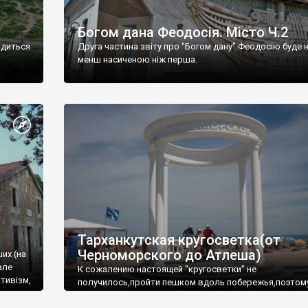
Богом дана Феодосія. Місто Ч.2
одиться
Друга частина звіту про "Богом дану" Феодосію буде 
менш насиченою ніж перша.
Тарханкутская кругосветка(от
Черноморского до Атлеша)
ших (на
але
К сожалению настоящей "кругосветки" не
тивізм,
получилось,пройти пешком вдоль побережья,поэтом
совершали радиальные вылазки из Оленевки.