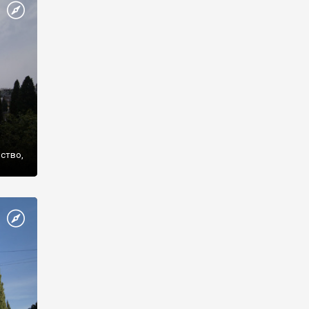
же
нство,