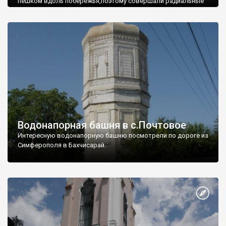
пешком вдоль побережья,поэтому совершали радиальные
вылазки из Оленевки.
Водонапорная башня в с.Почтовое
Интересную водонапорную башню посмотрели по дороге из
Симферополя в Бахчисарай.