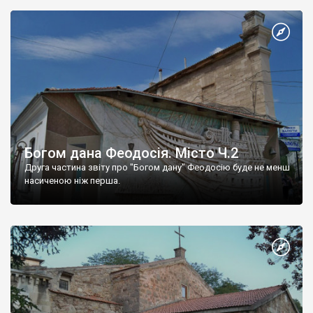
Богом дана Феодосія. Місто Ч.2
Друга частина звіту про "Богом дану" Феодосію буде не менш
насиченою ніж перша.