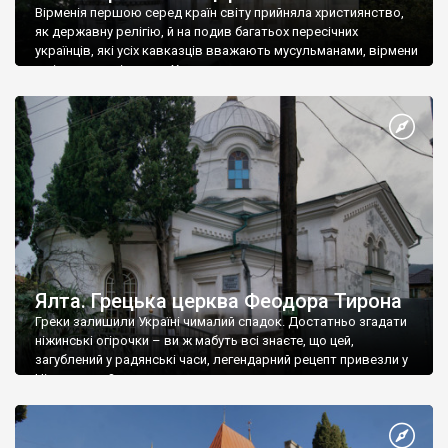
Вірменія першою серед країн світу прийняла християнство,
як державну релігію, й на подив багатьох пересічних
українців, які усіх кавказців вважають мусульманами, вірмени
є відданими вірянами Христа
Ялта. Грецька церква Феодора Тирона
Греки залишили Україні чималий спадок. Достатньо згадати
ніжинські огірочки – ви ж мабуть всі знаєте, що цей,
загублений у радянські часи, легендарний рецепт привезли у
Ніжин греки?