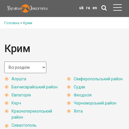
uk
ru
en
Головна
>
Крим
Крим
Алушта
Сімферопольський район
Бахчисарайський район
Судак
Євпаторія
Феодосія
Керч
Чорноморський район
Красноперекопський
Ялта
район
Севастополь