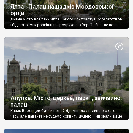
Ялта . Палац нащадків Мордовської
орди
Дивне місто все таки Ялта. Такого контрасту між багатством
і бідністю, між розкішшю і розрухою в Україні більше не
знайдеш.
Алупка. Місто, церква, парк і, звичайно,
палац
Князь Воронцов був чи не найвідомішою людиною свого
часу, але давайте не будемо кривити душею – чи знали ви це
прізвище до відвідин Алупки? Мабуть все таки ні.