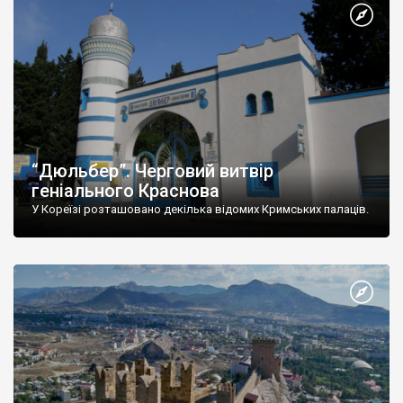
“Дюльбер”. Черговий витвір
геніального Краснова
У Кореїзі розташовано декілька відомих Кримських палаців.