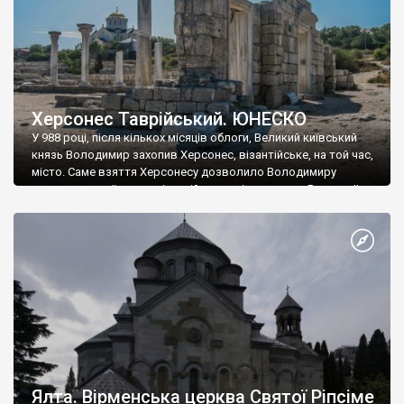
Херсонес Таврійський. ЮНЕСКО
У 988 році, після кількох місяців облоги, Великий київський
князь Володимир захопив Херсонес, візантійське, на той час,
місто. Саме взяття Херсонесу дозволило Володимиру
диктувати свої умови візантійському імператору Василю ІІ, та
одружитися з його дочкою Ганною. Цього ж року, в
Херсонесі Володимир-язичник, став Василем-християнином.
А потім було Хрещення Русі. На честь Херсонесу Таврійського
названо місто […]
Ялта. Вірменська церква Святої Ріпсіме