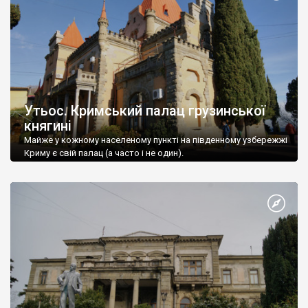
Утьос. Кримський палац грузинської
княгині
Майже у кожному населеному пункті на південному узбережжі
Криму є свій палац (а часто і не один).