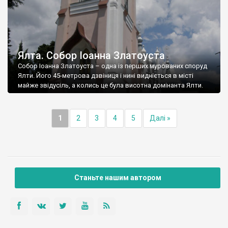
Ялта. Собор Іоанна Златоуста
Собор Іоанна Златоуста – одна із перших мурованих споруд
Ялти. Його 45-метрова дзвіниця і нині видніється в місті
майже звідусіль, а колись це була висотна домінанта Ялти.
1
2
3
4
5
Далі »
Станьте нашим автором