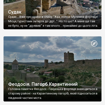
Судак
Судак... Вже чую крики в спину: "Ааа, попса! Муляжна фортеця!
Місце,туристами затерте до дір!..." Но то шо? А мене ще там
не було, ну не "дірявив" я там нічого... принаймні до цього літа.
Феодосія. Пагорб Карантинний
Головна памятка Феодосії - Генуезька фортеця знаходиться в
старому районі - на Карантинному пагорбі, який підноситься в
південній частині міста.