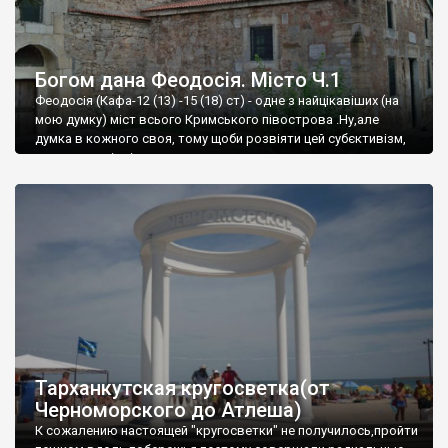
Богом дана Феодосія. Місто Ч.1
Феодосія (Кафа-12 (13) -15 (18) ст) - одне з найцікавіших (на
мою думку) міст всього Кримського півострова .Ну,але
думка в кожного своя, тому щоби розвіяти цей субєктивізм,
запрошую відвідати це
Тарханкутская кругосветка(от
Черноморского до Атлеша)
К сожалению настоящей "кругосветки" не получилось,пройти